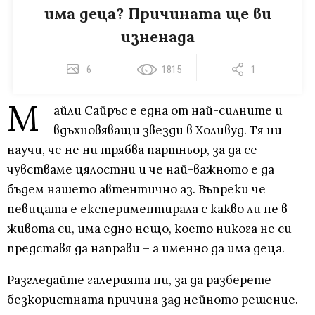
има деца? Причината ще ви
изненада
6
1815
1
М
айли Сайръс е една от най-силните и
вдъхновяващи звезди в Холивуд. Тя ни
научи, че не ни трябва партньор, за да се
чувстваме цялостни и че най-важното е да
бъдем нашето автентично аз. Въпреки че
певицата е експериментирала с какво ли не в
живота си, има едно нещо, което никога не си
представя да направи – а именно да има деца.
Разгледайте галерията ни, за да разберете
безкористната причина зад нейното решение.