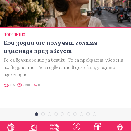
ЛЮБОПИТНО
Кои зодии ще получат голяма
изненада през август
Те са вдъхновение за всички. Те са прекрасни, уверени
и... възрастни. Те са известни в цял свят, защото
изглеждат…
105
6 мин
0