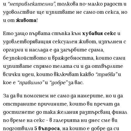
и
“непривлекателни”
, толкова по-малко радост и
удоволствие ще изпитвате не само от секса, но
и от
живота
!
Ето защо първата стъпка към
хубавия секс
и
удовлетворяващия сексуален живот, изпълнен с
оргазми и наслада е да загърбите срама,
безпокойството и враждебността, които сами
изпитвате спрямо телата си и да отхвърлите
всички идеи, които включват какво
“трябва”
и
кое е
“правилно”
и
“добре”
за вас.
За да ви помогнем не само да намерите, но и да
отстраните причините, които ви пречат да
достигнете до така желания разтърсващ финал
по време на секс - в галерията ни днес сме ви
подготвили
5 въпроса
, на които е добре да си