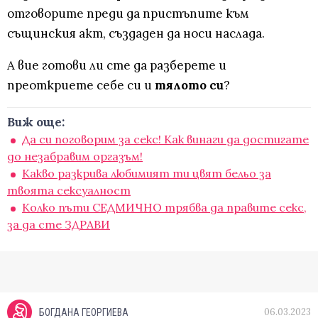
отговорите преди да пристъпите към
същинския акт, създаден да носи наслада.
А вие готови ли сте да разберете и
преоткриете себе си и
тялото си
?
Виж още:
Да си поговорим за секс! Как винаги да достигате
до незабравим оргазъм!
Какво разкрива любимият ти цвят бельо за
твоята сексуалност
Колко пъти СЕДМИЧНО трябва да правите секс,
за да сте ЗДРАВИ
06.03.2023
БОГДАНА ГЕОРГИЕВА