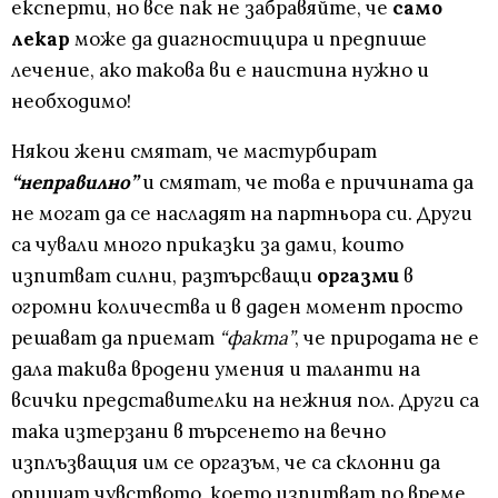
експерти, но все пак не забравяйте, че
само
лекар
може да диагностицира и предпише
лечение, ако такова ви е наистина нужно и
необходимо!
Някои жени смятат, че мастурбират
“неправилно”
и смятат, че това е причината да
не могат да се насладят на партньора си. Други
са чували много приказки за дами, които
изпитват силни, разтърсващи
оргазми
в
огромни количества и в даден момент просто
решават да приемат
“факта”
, че природата не е
дала такива вродени умения и таланти на
всички представителки на нежния пол. Други са
така изтерзани в търсенето на вечно
изплъзващия им се оргазъм, че са склонни да
опишат чувството, което изпитват по време