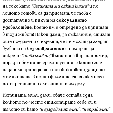
на секс като
“вагината ми сякаш кихна”
и по-
лошото готови са да приемат, че това е
достатъчно и пикът на
сексуалното
удоволствие
, което им е отредено да изпитат
в този живот! Някои дами, за съжаление, стигат
още по-далеч и споделят, че не могат да гледат
вулвата си без
отвращение
и намират за
искрено
“отблъскващ”
външния ѝ вид, например,
поради обемните срамни устни, с които ги е
надарила природата и то обикновено, защото
момичетата в порно филмите са някак много
по-спретнати и елегантни там долу.
Истината, мили дами, обаче остава една -
колкото по-често етикетирате себе си и
тялото си като
“незадоволителни”
,
“неправилни”