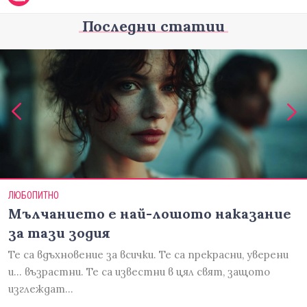
Последни статии
ЛЮБОПИТНО
Мълчанието е най-лошото наказание
за тази зодия
Те са вдъхновение за всички. Те са прекрасни, уверени
и... възрастни. Те са известни в цял свят, защото
изглеждат…