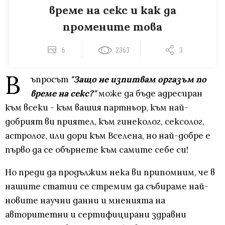
време на секс и как да
промените това
6
2363
3
В
ъпросът
"Защо не изпитвам оргазъм по
време на секс?"
може да бъде адресиран
към всеки - към вашия партньор, към най-
добрият ви приятел, към гинеколог, сексолог,
астролог, или дори към Вселена, но най-добре е
първо да се обърнете към самите себе си!
Но преди да продължим нека ви припомним, че в
нашите статии се стремим да събираме най-
новите научни данни и мненията на
авторитетни и сертифицирани здравни