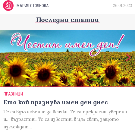
26.01.2023
МАРИЯ СТОЯНОВА
Последни статии
ПРАЗНИЦИ
Ето кой празнува имен ден днес
Те са вдъхновение за всички. Те са прекрасни, уверени
и... възрастни. Те са известни в цял свят, защото
изглеждат…