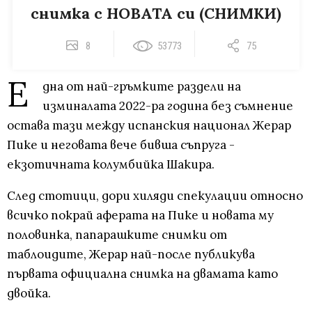
снимка с НОВАТА си (СНИМКИ)
8
53773
75
Е
дна от най-гръмките раздели на
изминалата 2022-ра година без съмнение
остава тази между испанския национал Жерар
Пике и неговата вече бивша съпруга -
екзотичната колумбийка Шакира.
След стотици, дори хиляди спекулации относно
всичко покрай аферата на Пике и новата му
половинка, папарашките снимки от
таблоидите, Жерар най-после публикува
първата официална снимка на двамата като
двойка.