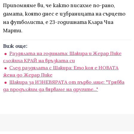
Припомняме ви, че както писахме по-рано,
дамата, която днес е избраницата на сърцето
на футболиста, е 23-годишната Клара Чиа
Марти.
Виж още:
Раздялата на годината: Шакира и Жерар Пике
сложиха КРАЙ на връзката си
След раздялата с Шакира: Ето коя е НОВАТА
жена до Жерар Пике
Шакира за ИЗНЕВЯРАТА от първо лице: "Трябва
да продължим да вярваме на другите..."