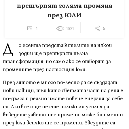
претърпят голяма промяна
през ЮЛИ
4
1821
5
Д
о есента представителите на някои
зодии ще претърпят пълна
трансформация, но само ако се отворят за
промените през настоящия юли.
През лятото е много по-лесно да се създадат
нови навици, тъй като светлата част на деня е
по-дълга и реално имате повече енергия за себе
си. Ако все още не сте положили усилия да
въведете заветните промени, може би именно
през юли всичко ще се промени. Звездите са