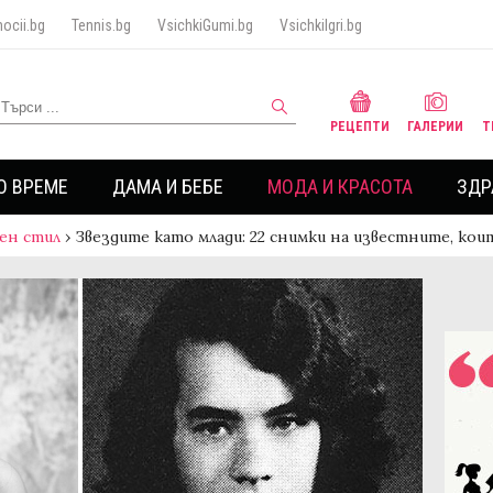
ocii.bg
Tennis.bg
VsichkiGumi.bg
VsichkiIgri.bg
РЕЦЕПТИ
ГАЛЕРИИ
Т
О ВРЕМЕ
ДАМА И БЕБЕ
МОДА И КРАСОТА
ЗДР
ен стил
›
Звездите като млади: 22 снимки на известните, кои