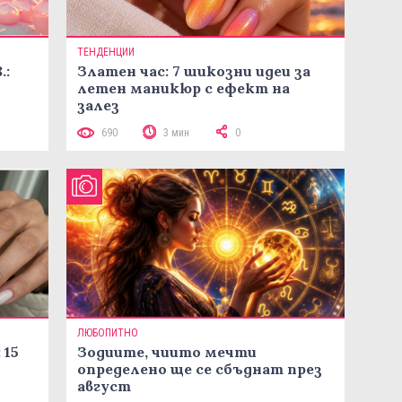
ТЕНДЕНЦИИ
.:
Златен час: 7 шикозни идеи за
летен маникюр с ефект на
залез
690
3 мин
0
ЛЮБОПИТНО
 15
Зодиите, чиито мечти
определено ще се сбъднат през
август