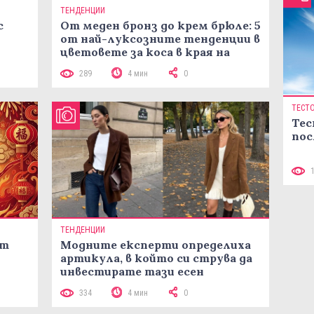
ТЕНДЕНЦИИ
с
От меден бронз до крем брюле: 5
от най-луксозните тенденции в
цветовете за коса в края на
лятото
289
4 мин
0
ТЕСТ
Тес
пос
ТЕНДЕНЦИИ
ст
Модните експерти определиха
артикула, в който си струва да
инвестирате тази есен
334
4 мин
0