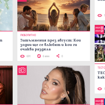
ЛЮБОПИТНО
ст
Затъмнения през август: Кои
зодии ще се влюбят и кои ги
очаква раздяла
691
6 мин
0
ТЕСТ
ТЕС
как