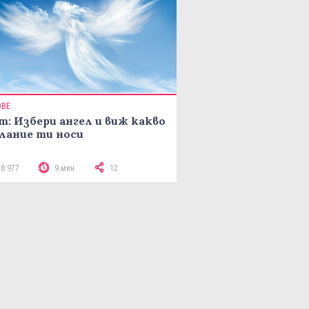
ОВЕ
т: Избери ангел и виж какво
лание ти носи
18 977
9 мин
12