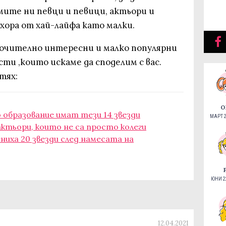
ите ни певци и певици, актьори и
 хора от хай-лайфа като малки.
лючително интересни и малко популярни
ти ,които искаме да споделим с вас.
 тях:
О
 образование имат тези 14 звезди
МАРТ 2
актьори, които не са просто колеги
ениха 20 звезди след намесата на
ЮНИ 22
12.04.2021