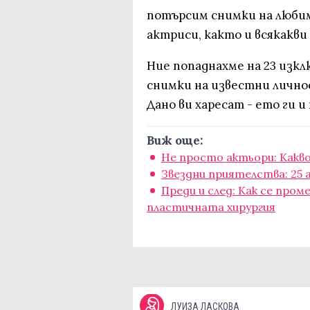
потърсим снимки на любим
актриси, както и всякакви
Ние попаднахме на 23 изк
снимки на известни личнос
Дано ви харесат - ето ги и
Виж още:
Не просто актьори: Какво
Звездни приятелства: 25 
Преди и след: Как се пром
пластичната хирургия
ЛУИЗА ЛАСКОВА