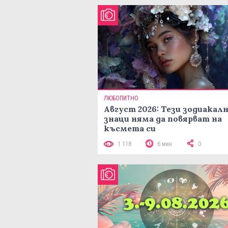
ЛЮБОПИТНО
Август 2026: Тези зодиакал
знаци няма да повярват на
късмета си
1 118
6 мин
0