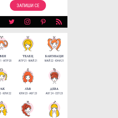
ЗАПИШИ СЕ
ВЕН
ТЕЛЕЦ
БЛИЗНАЦИ
1 - АПР 20
АПР 21 - МАЙ 21
МАЙ 22 - ЮНИ 21
РАК
ЛЪВ
ДЕВА
 - ЮЛИ 22
ЮЛИ 23 - АВГ 23
АВГ 24 - СЕП 23