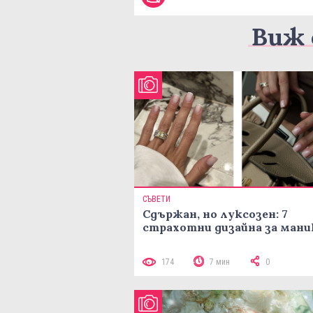
Виж 
СЪВЕТИ
Сдържан, но луксозен: 7
страхотни дизайна за ман
174
7 мин
0