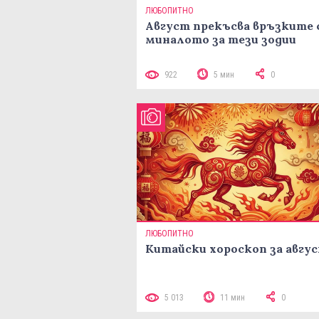
ЛЮБОПИТНО
Август прекъсва връзките 
миналото за тези зодии
922
5 мин
0
ЛЮБОПИТНО
Китайски хороскоп за авгу
5 013
11 мин
0