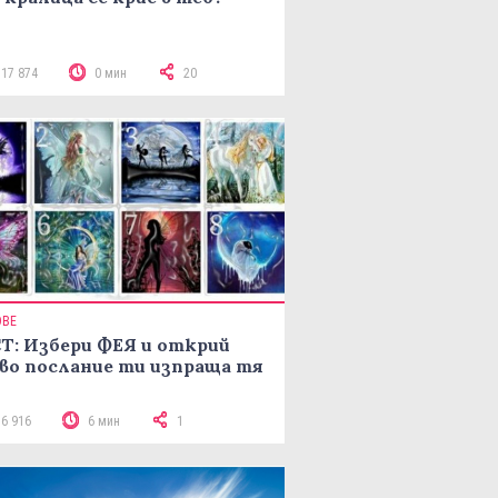
117 874
0 мин
20
ОВЕ
Т: Избери ФЕЯ и открий
во послание ти изпраща тя
16 916
6 мин
1