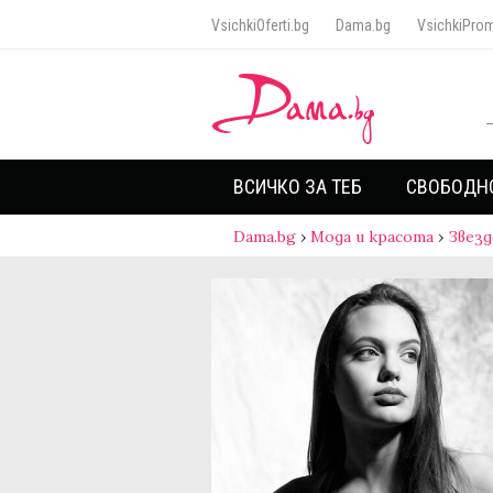
VsichkiOferti.bg
Dama.bg
VsichkiProm
ВСИЧКО ЗА ТЕБ
СВОБОДН
Dama.bg
›
Мода и красота
›
Звезд