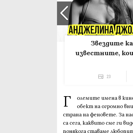
Звездите ка
известните, кои
23
Г
олемите имена в кин
обект на огромно вн
страна на феновете. За на
са сега, каквито сме ги ви
понякога ставаме любопит