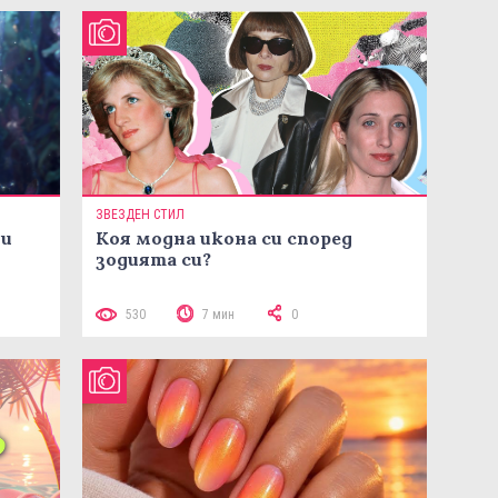
ЗВЕЗДЕН СТИЛ
ни
Коя модна икона си според
зодията си?
530
7 мин
0