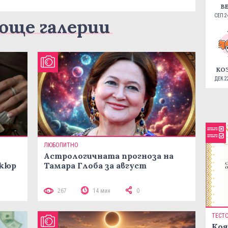
В
СЕП 24
още галерии
КО
ДЕК 22
ЛЮБОПИТНО
Астрологичната прогноза на
икюр
Тамара Глоба за август
267
14 мин
0
ТЕСТ
Коя