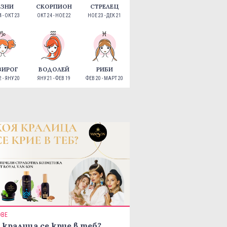
ЕЗНИ
СКОРПИОН
СТРЕЛЕЦ
 - ОКТ 23
ОКТ 24 - НОЕ 22
НОЕ 23 - ДЕК 21
ЗИРОГ
ВОДОЛЕЙ
РИБИ
 - ЯНУ 20
ЯНУ 21 - ФЕВ 19
ФЕВ 20 - МАРТ 20
ОВЕ
 кралица се крие в теб?