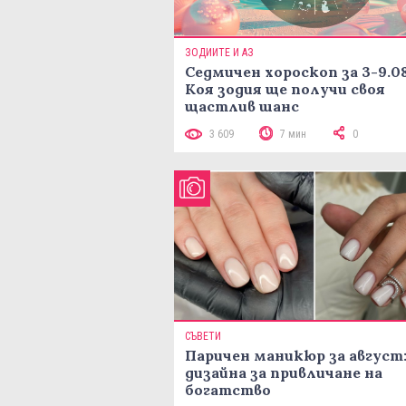
ЗОДИИТЕ И АЗ
Седмичен хороскоп за 3-9.08
Коя зодия ще получи своя
щастлив шанс
3 609
7 мин
0
СЪВЕТИ
Паричен маникюр за август:
дизайна за привличане на
богатство