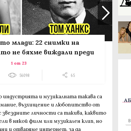
то млади: 22 снимки на
то не бяхме виждали преди
1 от 23
56098
65
о индустрията и музикалната такава са
АБ
имание, възхищение и любопитство от
с звездните личности са такива, каквито
дели в някой филм или музикален клип, но
ни и отваряме интернет, за да