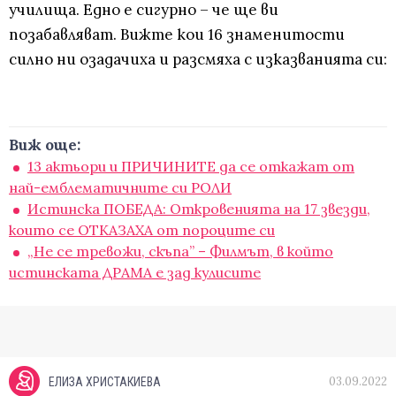
училища. Едно е сигурно – че ще ви
позабавляват. Вижте кои 16 знаменитости
силно ни озадачиха и разсмяха с изказванията си:
Виж още:
13 актьори и ПРИЧИНИТЕ да се откажат от
най-емблематичните си РОЛИ
Истинска ПОБЕДА: Откровенията на 17 звезди,
които се ОТКАЗАХА от пороците си
„Не се тревожи, скъпа” – Филмът, в който
истинската ДРАМА е зад кулисите
03.09.2022
ЕЛИЗА ХРИСТАКИЕВА