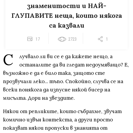
знаменитости и НАЙ-
ГЛУПАВИТЕ неща, които някога
са казвали
17
2723
1
С
лучвало ли ви се е да кажете нещо, а
останалите да ви гледат недоумяващо? Е,
възможно е да е било така, защото сте
прозвучали леко... тъпо. Спокойно, случва се на
всеки понякога да изпусне някой бисер на
мисълта. Дори на звездите.
Някои от репликите, които събрахме, звучат
комично извън контекста, а други просто
показват някои пропуски в знанията от