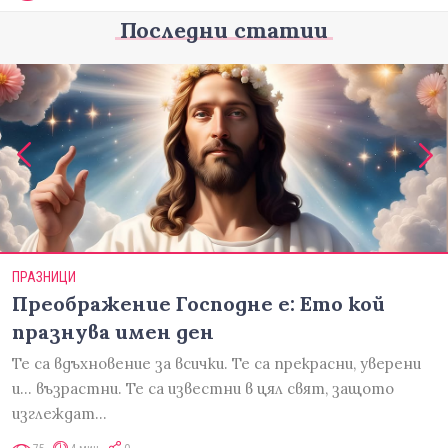
Последни статии
ПРАЗНИЦИ
Преображение Господне е: Ето кой
празнува имен ден
Те са вдъхновение за всички. Те са прекрасни, уверени
и... възрастни. Те са известни в цял свят, защото
изглеждат…