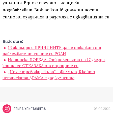
училища. Едно е сигурно – че ще ви
позабавляват. Вижте кои 16 знаменитости
силно ни озадачиха и разсмяха с изказванията си:
Виж още:
13 актьори и ПРИЧИНИТЕ да се откажат от
най-емблематичните си РОЛИ
Истинска ПОБЕДА: Откровенията на 17 звезди,
които се ОТКАЗАХА от пороците си
„Не се тревожи, скъпа” – Филмът, в който
истинската ДРАМА е зад кулисите
03.09.2022
ЕЛИЗА ХРИСТАКИЕВА