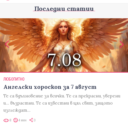
Последни статии
ЛЮБОПИТНО
Ангелски хороскоп за 7 август
Те са вдъхновение за всички. Те са прекрасни, уверени
и... възрастни. Те са известни в цял свят, защото
изглеждат…
8
4 мин
0