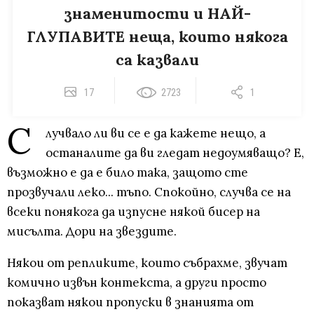
знаменитости и НАЙ-
ГЛУПАВИТЕ неща, които някога
са казвали
17
2723
1
С
лучвало ли ви се е да кажете нещо, а
останалите да ви гледат недоумяващо? Е,
възможно е да е било така, защото сте
прозвучали леко... тъпо. Спокойно, случва се на
всеки понякога да изпусне някой бисер на
мисълта. Дори на звездите.
Някои от репликите, които събрахме, звучат
комично извън контекста, а други просто
показват някои пропуски в знанията от