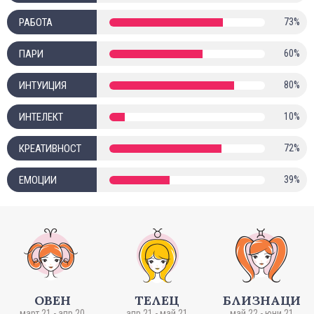
РАБОТА
73%
ПАРИ
60%
ИНТУИЦИЯ
80%
ИНТЕЛЕКТ
10%
КРЕАТИВНОСТ
72%
ЕМОЦИИ
39%
ОВЕН
ТЕЛЕЦ
БЛИЗНАЦИ
март 21 - апр 20
апр 21 - май 21
май 22 - юни 21