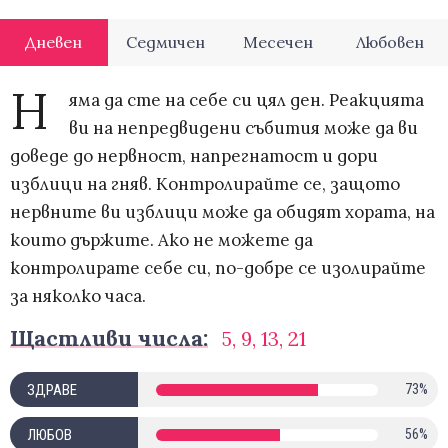
Дневен
Седмичен
Месечен
Любовен
Н
яма да сте на себе си цял ден. Реакцията
ви на непредвидени събития може да ви
доведе до нервност, напрегнатост и дори
изблици на гняв. Контролирайте се, защото
нервните ви изблици може да обидят хората, на
които държите. Ако не можете да
контролирате себе си, по-добре се изолирайте
за няколко часа.
Щастливи числа:
5, 9, 13, 21
ЗДРАВЕ
73%
ЛЮБОВ
56%