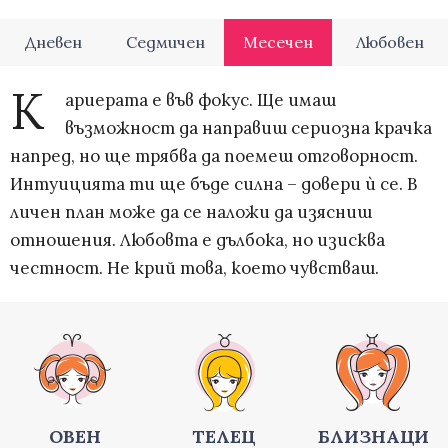
Дневен
Седмичен
Месечен
Любовен
К
ариерата е във фокус. Ще имаш
възможност да направиш сериозна крачка
напред, но ще трябва да поемеш отговорност.
Интуицията ти ще бъде силна – довери ѝ се. В
личен план може да се наложи да изясниш
отношения. Любовта е дълбока, но изисква
честност. Не крий това, което чувстваш.
ОВЕН
ТЕЛЕЦ
БЛИЗНАЦИ