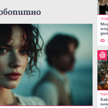
юбопитно
ТЕНД
Мод
мод
дам
си
РЕЦЕ
Как
поп