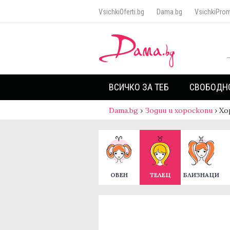
VsichkiOferti.bg
Dama.bg
VsichkiProm
ВСИЧКО ЗА ТЕБ
СВОБОДН
Dama.bg
›
Зодии и хороскопи
›
Хо
ОВЕН
ТЕЛЕЦ
БЛИЗНАЦИ