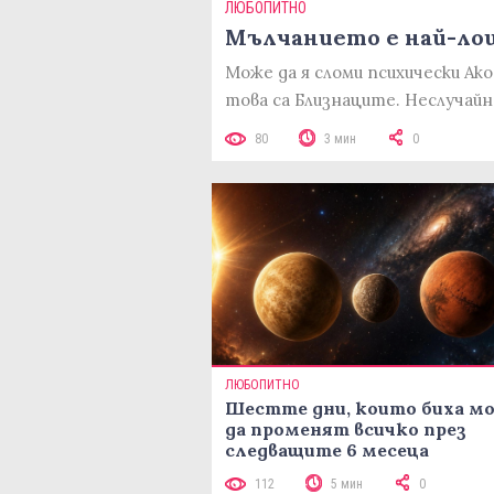
ЛЮБОПИТНО
Мълчанието е най-лош
Може да я сломи психически Ако
това са Близнаците. Неслучайн
80
3 мин
0
ЛЮБОПИТНО
Шестте дни, които биха м
да променят всичко през
следващите 6 месеца
112
5 мин
0