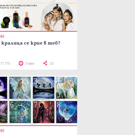
ОВЕ
 кралица се крие в теб?
117 775
0 мин
20
ОВЕ