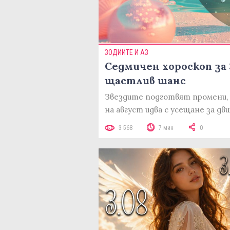
ЗОДИИТЕ И АЗ
Седмичен хороскоп за 3
щастлив шанс
Звездите подготвят промени, 
на август идва с усещане за д
3 568
7 мин
0