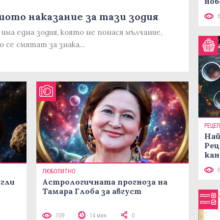
нов
рец
ото наказание за тази зодия
 има една зодия, която не понася мълчание,
о се смятат за знака…
РЕЦЕ
Най
Рец
кан
ЛЮБОПИТНО
огли
Астрологичната прогноза на
Тамара Глоба за август
109
14 мин
0