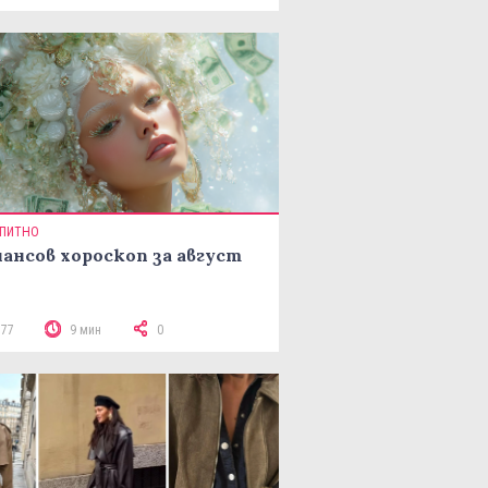
ПИТНО
ансов хороскоп за август
377
9 мин
0