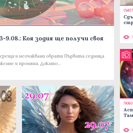
СЪВЕ
Сдъ
стр
-9.08.: Коя зодия ще получи своя
срещи и неочаквани обрати Първата седмица
вижение и промяна. Докато…
ЛЮБО
Аст
Там