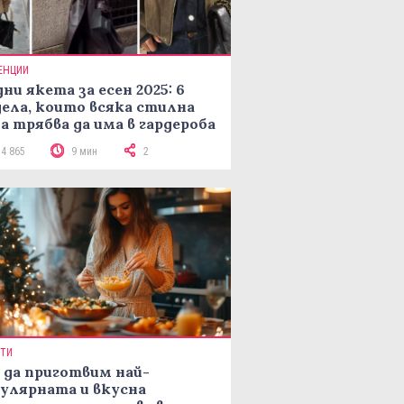
ЕНЦИИ
ни якета за есен 2025: 6
ела, които всяка стилна
а трябва да има в гардероба
14 865
9 мин
2
ПТИ
 да приготвим най-
улярната и вкусна