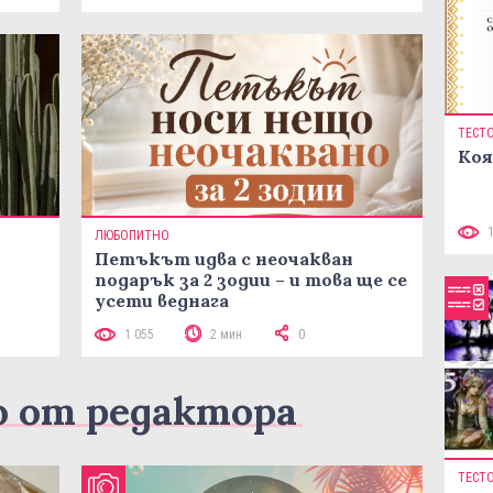
ТЕСТ
Коя
ЛЮБОПИТНО
Петъкът идва с неочакван
подарък за 2 зодии – и това ще се
усети веднага
1 055
2 мин
0
о от редактора
ТЕСТ