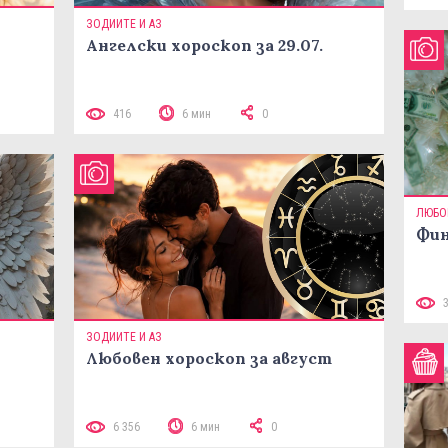
ЗОДИИТЕ И АЗ
Ангелски хороскоп за 29.07.
416
6 мин
0
ЛЮБО
Фин
ЗОДИИТЕ И АЗ
Любовен хороскоп за август
6 356
6 мин
0