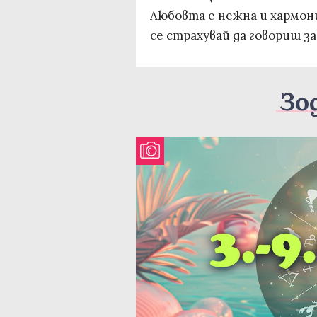
Любовта е нежна и хармони
се страхувай да говориш за
Зо