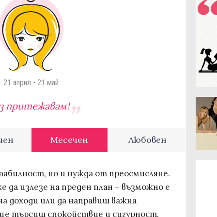
21 април - 21 май
з притежавам!
чен
Месечен
Любовен
табилност, но и нужда от преосмисляне.
е да излезе на преден план – възможно е
а доходи или да направиш важна
 ще търсиш спокойствие и сигурност.