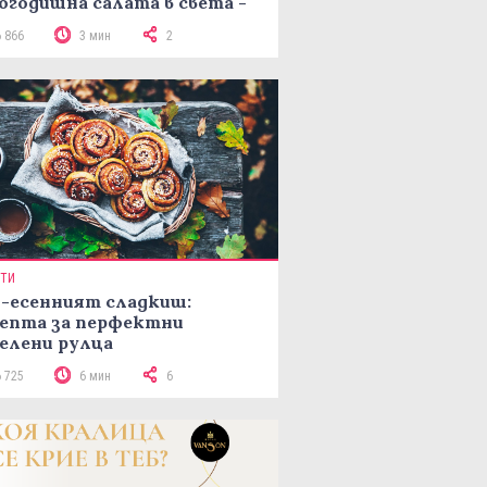
огодишна салата в света -
епта Мимоза
6 866
3 мин
2
ПТИ
-есенният сладкиш:
епта за перфектни
елени рулца
6 725
6 мин
6