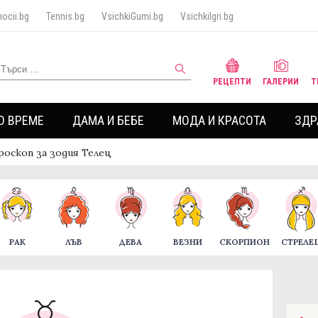
ocii.bg
Tennis.bg
VsichkiGumi.bg
VsichkiIgri.bg
РЕЦЕПТИ
ГАЛЕРИИ
Т
О ВРЕМЕ
ДАМА И БЕБЕ
МОДА И КРАСОТА
ЗДР
роскоп за зодия Телец
РАК
ЛЪВ
ДЕВА
ВЕЗНИ
СКОРПИОН
СТРЕЛЕ