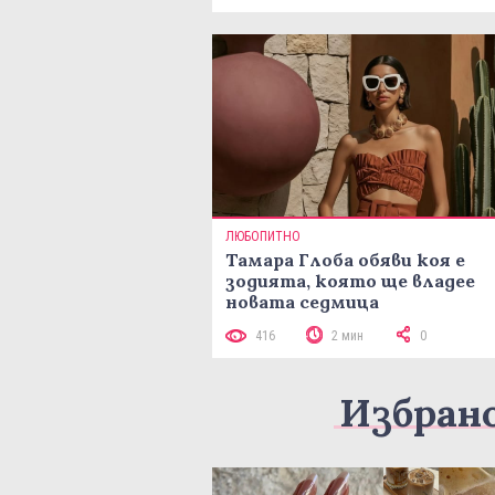
ЛЮБОПИТНО
Тамара Глоба обяви коя е
зодията, която ще владее
новата седмица
416
2 мин
0
Избран