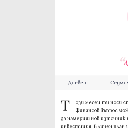
А
Дневен
Седми
Т
ози месец ти носи с
Финансов въпрос мож
да намериш нов източник н
инвестиция. В личен план