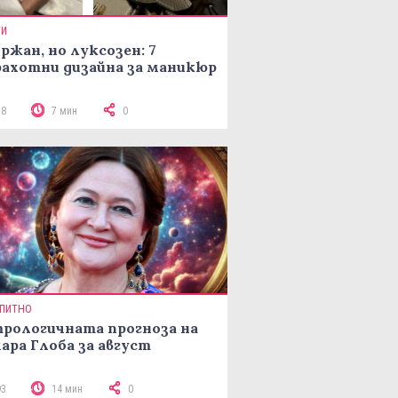
ТИ
ржан, но луксозен: 7
ахотни дизайна за маникюр
78
7 мин
0
ПИТНО
рологичната прогноза на
ара Глоба за август
93
14 мин
0