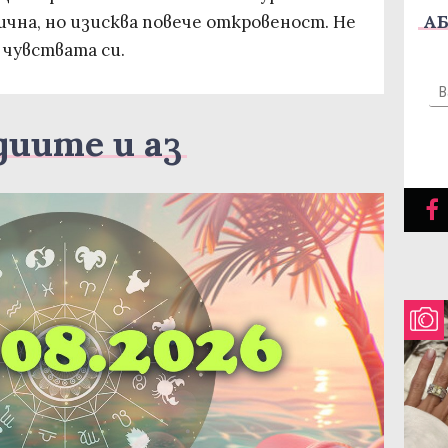
АБ
чна, но изисква повече откровеност. Не
 чувствата си.
диите и аз