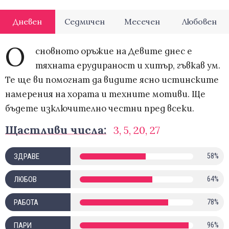
Дневен
Седмичен
Месечен
Любовен
О
сновното оръжие на Девите днес е
тяхната ерудираност и хитър, гъвкав ум.
Те ще ви помогнат да видите ясно истинските
намерения на хората и техните мотиви. Ще
бъдете изключително честни пред всеки.
Щастливи числа:
3, 5, 20, 27
ЗДРАВЕ
58%
ЛЮБОВ
64%
РАБОТА
78%
ПАРИ
96%