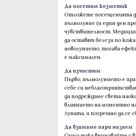
Да посетим козметик
Отложете посещенията до
пълнолуние (и един ден пре
чувствителност. Медицин
да оставят белези по кожа
новолунието, тогава ефек
е максимален.
Да изчистим
Първо, пълнолунието е ира
себе си неблагоприятстващ
да подреждаме света наок
влиянието на моментно на
Луната, и погрешно да се 
Да взимаме пари назаем
Също така внимавайте с в