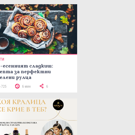
ПТИ
-есенният сладкиш:
епта за перфектни
елени рулца
6 725
6 мин
6