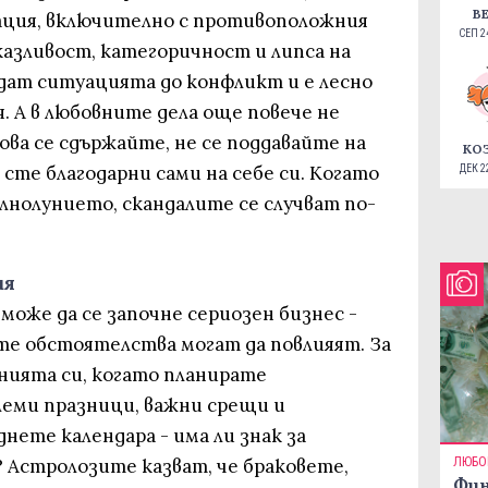
В
ация, включително с противоположния
СЕП 24
казливост, категоричност и липса на
дат ситуацията до конфликт и е лесно
. А в любовните дела още повече не
това се сдържайте, не се поддавайте на
КО
сте благодарни сами на себе си. Когато
ДЕК 22
лнолунието, скандалите се случват по-
ия
 може да се започне сериозен бизнес -
те обстоятелства могат да повлияят. За
анията си, когато планирате
еми празници, важни срещи и
нете календара - има ли знак за
 Астролозите казват, че браковете,
ЛЮБО
Фин