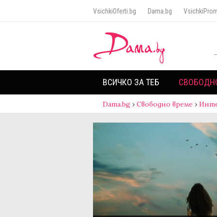
VsichkiOferti.bg
Dama.bg
VsichkiProm
ВСИЧКО ЗА ТЕБ
СВОБОДН
Dama.bg
›
Свободно време
›
Инт