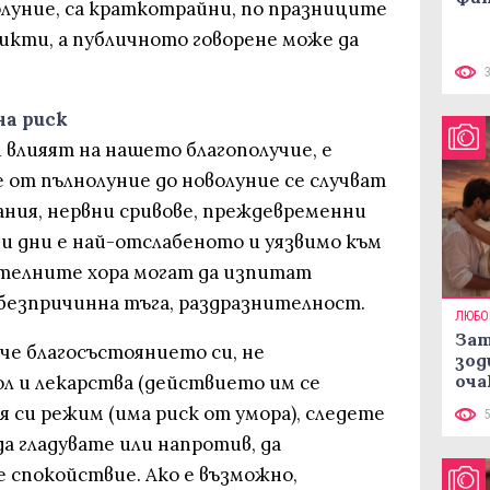
олуние, са краткотрайни, по празниците
икти, а публичното говорене може да
на риск
 влияят на нашето благополучие, е
 от пълнолуние до новолуние се случват
ания, нервни сривове, преждевременни
и дни е най-отслабеното и уязвимо към
телните хора могат да изпитат
безпричинна тъга, раздразнителност.
ЛЮБО
Зат
че благосъстоянието си, не
зод
оча
ол и лекарства (действието им се
я си режим (има риск от умора), следете
а гладувате или напротив, да
 спокойствие. Ако е възможно,