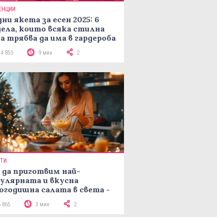
ЕНЦИИ
ни якета за есен 2025: 6
ела, които всяка стилна
а трябва да има в гардероба
14 855
9 мин
2
ПТИ
 да приготвим най-
улярната и вкусна
огодишна салата в света -
епта Мимоза
6 865
3 мин
2