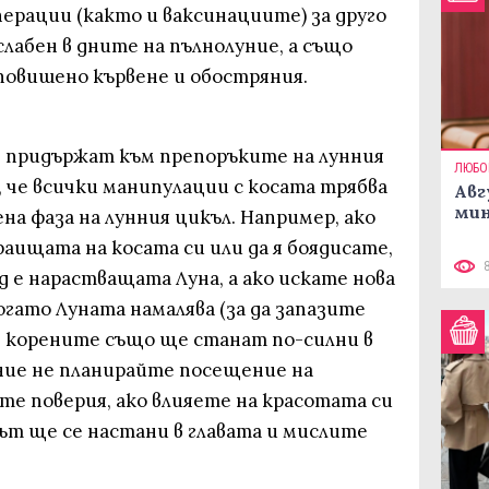
рации (както и ваксинациите) за друго
лабен в дните на пълнолуние, а също
повишено кървене и обостряния.
се придържат към препоръките на лунния
ЛЮБО
 че всички манипулации с косата трябва
Авг
мин
на фаза на лунния цикъл. Например, ако
аищата на косата си или да я боядисате,
 е нарастващата Луна, а ако искате нова
огато Луната намалява (за да запазите
, корените също ще станат по-силни в
ние не планирайте посещение на
те поверия, ако влияете на красотата си
сът ще се настани в главата и мислите