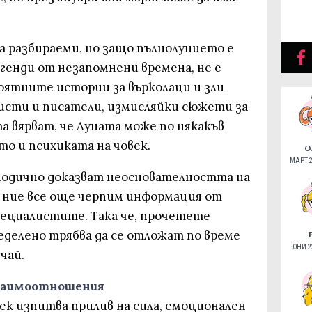
а разбираеми, но защо пълнолунието е
генди от незапомнени времена, не е
ероятните истории за върколаци и зли
ристи и писатели, измисляйки сюжети за
а вярват, че Луната може по някакъв
то и психиката на човек.
О
МАРТ 2
иодично доказват неоснователността на
 ние все още черпим информация от
пециалистите. Така че, прочетете
еделено трябва да се отложат по време
ЮНИ 22
учай.
взаимоотношения
век изпитва прилив на сила, емоционален