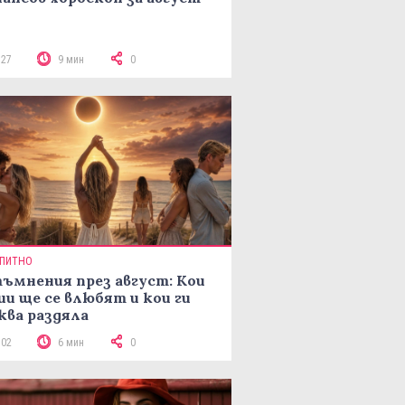
327
9 мин
0
ПИТНО
ъмнения през август: Кои
ии ще се влюбят и кои ги
ква раздяла
502
6 мин
0