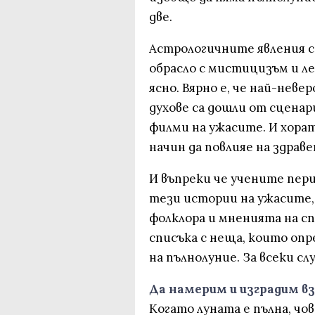
две.
Астрологичните явления с
обрасло с мистицизъм и ле
ясно. Вярно е, че най-нев
духове са дошли от сцена
филми на ужасите. И хорат
начин да повлияе на здраве
И въпреки че учените пер
тези истории на ужасите,
фолклора и мненията на с
списъка с неща, които опр
на пълнолуние. За всеки сл
Да намерим и изградим 
Когато луната е пълна, чо