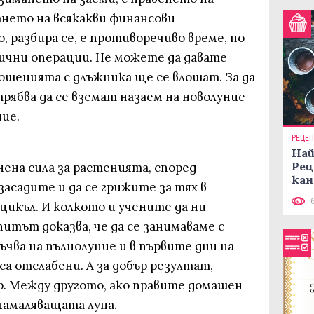
ането на всякакви финансови
 разбира се, е противоречиво време, но
рични операции. Не можете да давате
ошенията с длъжника ще се влошат. За да
трябва да се вземат назаем на новолуние
ние.
РЕЦЕ
Най
Рец
ена сила за растенията, според
кан
засадите и да се грижите за тях в
цикъл. И колкото и учените да ни
итът доказва, че да се занимаваме с
ъчва на пълнолуние и в първите дни на
а отслабени. А за добър резултат,
р. Между другото, ако правите домашен
намаляващата луна.