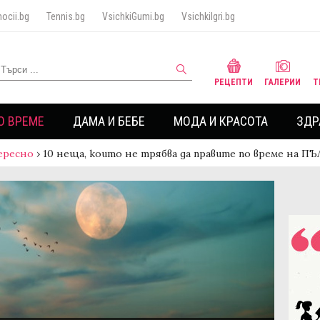
ocii.bg
Tennis.bg
VsichkiGumi.bg
VsichkiIgri.bg
РЕЦЕПТИ
ГАЛЕРИИ
Т
О ВРЕМЕ
ДАМА И БЕБЕ
МОДА И КРАСОТА
ЗДР
ересно
›
10 неща, които не трябва да правите по време на 