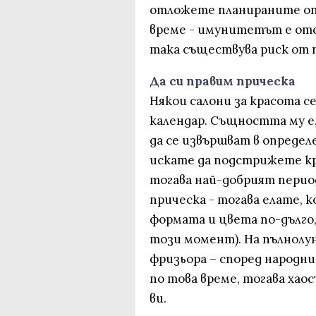
отложете планираните опе
време - имунитетът е отс
така съществува риск от 
Да си правим прическа
Някои салони за красота 
календар. Същността му е,
да се извършват в определе
искате да подстрижете кр
тогава най-добрият период
прическа - тогава елате, к
формата и цвета по-дълго
този момент). На пълнолу
фризьора – според народни
по това време, тогава хао
ви.