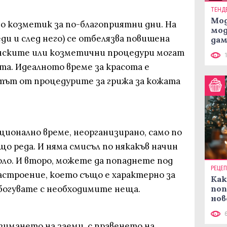
ТЕНД
Мод
 козметик за по-благоприятни дни. На
мод
ди и след него) се отбелязва повишена
дам
си
ските или козметични процедури могат
та. Идеалното време за красота е
тът от процедурите за грижа за кожата
ционално време, неорганизирано, само по
о реда. И няма смисъл по някакъв начин
оло. И второ, можете да попаднете под
РЕЦЕ
строение, което също е характерно за
Как
сбогувате с необходимите неща.
поп
нов
рец
зимането на заеми, с правенето на