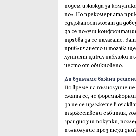
подем и жажда за комуник
пол. Но прекомерната при
сдържаност могат да дове
да се получи конфронтация
трябва да се налагате. За
привличането и тогава ще 
лунният цикъл наближи пъ
често от обикновено.
Да взимаме важни решен
По време на пълнолуние не
смята се, че форсмажорни
да не се излъжете в очакв
тържествени събития, гол
грандиозни покупки, поглед
пълнолуние през тези дни?