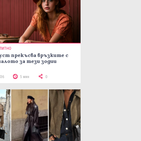
ПИТНО
уст прекъсва връзките с
алото за тези зодии
836
5 мин
0