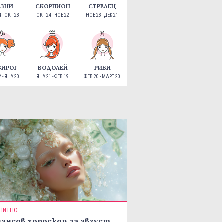
ЕЗНИ
СКОРПИОН
СТРЕЛЕЦ
 - ОКТ 23
ОКТ 24 - НОЕ 22
НОЕ 23 - ДЕК 21
ЗИРОГ
ВОДОЛЕЙ
РИБИ
 - ЯНУ 20
ЯНУ 21 - ФЕВ 19
ФЕВ 20 - МАРТ 20
ПИТНО
ансов хороскоп за август