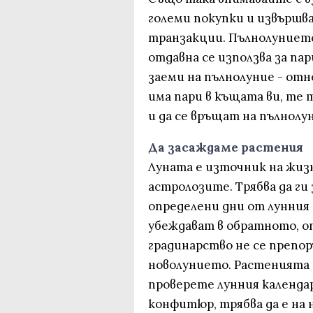
големи покупки и извършв
транзакции. Пълнолунието,
отдавна се използва за па
заеми на пълнолуние - отн
има пари в къщата ви, те 
и да се връщат на пълнолу
Да засаждаме растения
Луната е източник на жизн
астролозите. Трябва да ги 
определени дни от лунния 
убеждават в обратното, оп
градинарство не се препор
новолунието. Растенията с
проверете лунния календа
конфитюр, трябва да е на 