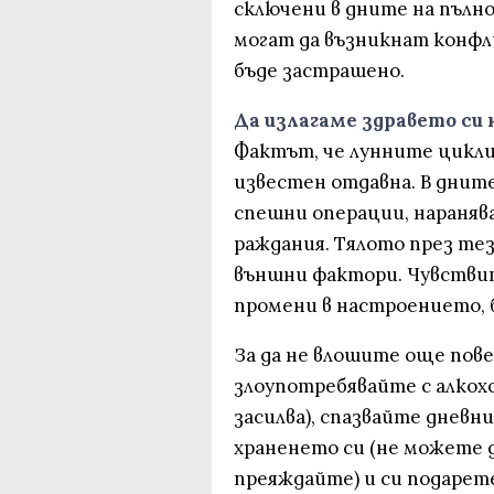
сключени в дните на пълн
могат да възникнат конфл
бъде застрашено.
Да излагаме здравето си 
Фактът, че лунните цикли
известен отдавна. В дните
спешни операции, нараняв
раждания. Тялото през тез
външни фактори. Чувстви
промени в настроението, 
За да не влошите още пове
злоупотребявайте с алкох
засилва), спазвайте дневни
храненето си (не можете д
преяждайте) и си подарете