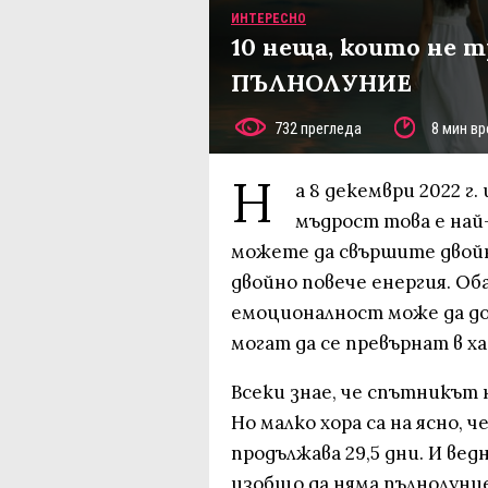
ИНТЕРЕСНО
10 неща, които не т
ПЪЛНОЛУНИЕ
732 прегледа
8 мин вр
Н
а 8 декември 2022 г
мъдрост това е най
можете да свършите двойно
двойно повече енергия. Об
емоционалност може да до
могат да се превърнат в ха
Всеки знае, че спътникът 
Но малко хора са на ясно,
продължава 29,5 дни. И вед
изобщо да няма пълнолуние