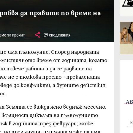
рябва да правите по време на
еме за прочит
29 споделяния
. ще има пълнолуние. Според народната
-мистичното време от годината, когато
 повече работа и да се радвате на
аче не е толкова просто - прекалената
веде до конфликти, а бурните действия
ос.
АБ
на Земята се вижда ясно веднъж месечно.
 че всъщност цикълът на пълнолунието
нъж в годината, през февруари, може
, но през януари или март може да има