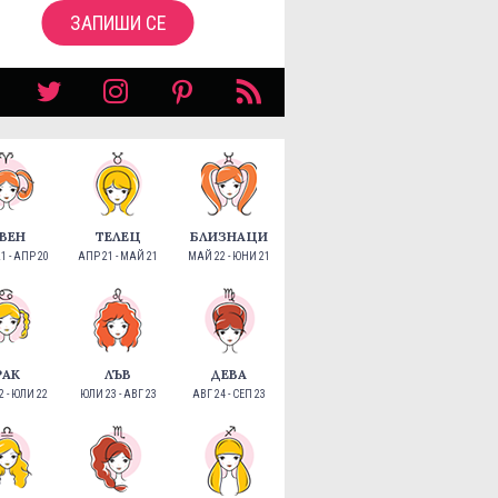
ЗАПИШИ СЕ
ВЕН
ТЕЛЕЦ
БЛИЗНАЦИ
1 - АПР 20
АПР 21 - МАЙ 21
МАЙ 22 - ЮНИ 21
РАК
ЛЪВ
ДЕВА
 - ЮЛИ 22
ЮЛИ 23 - АВГ 23
АВГ 24 - СЕП 23