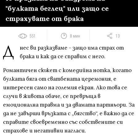
"булката беглец" или защо се
страхувате от брака
551
8 мин
13
Д
нес ви разказваме - защо има страх от
брака и как да се справим с него.
Романтичен сюжет с комедийна нотка, когато
булката бяга от сватбената церемония, е
интересен само на големия екран. Ако това се
случи в живота обаче, се превръща в
емоционална травма и за двамата партньори. За
да не завърши връзката с „бягство“, е важно да се
справите своевременно със собствените си
страхове и негативни нагласи.