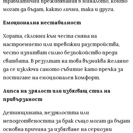
травматични преживявания в миналото, които
могат да бъдат, както лични, така и други.
Емоционална нестабилност
Хората, склонни към честа смяна на
настроението или тревожни разстройства,
често изпитват силно безпокойство преди
сватбата. В резултат на това възниква желание
да се изключи самото събитие като пречка за
постигане на емоционален комфорт.
Липса на зрялост или избягващ стил на
привързаност
Детинщината, незрялостта или
неподготвеността за брак също могат да бъдат
основна причина за избягване на сериозни