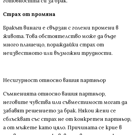
готовността си за брак.
Страх от промяна
Бракът винаги е свързан с големи промени в
живота. Това обстоятелство може да бъде
много плашещо, пораждайки страх от
неизвестното или възможни трудности.
Несигурност относно вашия партньор
Съмненията относно вашия партньор,
неговите чувства или съвместимост могат да
забавят решението за брак. Някои жени се
сблъскват със страх не от конкретен партньор,
а от мъжете като цяло. Причината се крие в