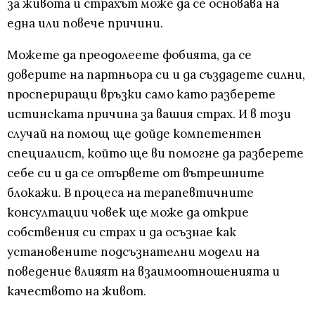
за живота и страхът може да се основава на
една или повече причини.
Можете да преодолеете фобията, да се
доверите на партньора си и да създадете силни,
проспериращи връзки само като разберете
истинската причина за вашия страх. И в този
случай на помощ ще дойде компетентен
специалист, който ще ви помогне да разберете
себе си и да се отървете от вътрешните
блокажи. В процеса на терапевтичните
консултации човек ще може да открие
собствения си страх и да осъзнае как
установените подсъзнателни модели на
поведение влияят на взаимоотношенията и
качеството на живот.