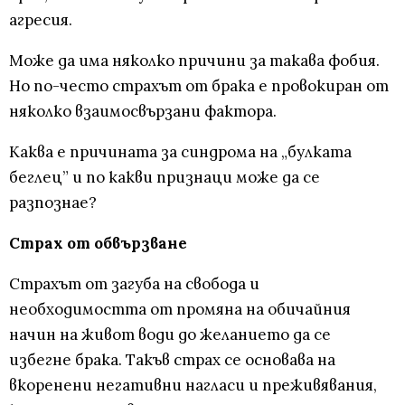
агресия.
Може да има няколко причини за такава фобия.
Но по-често страхът от брака е провокиран от
няколко взаимосвързани фактора.
Каква е причината за синдрома на „булката
беглец” и по какви признаци може да се
разпознае?
Страх от обвързване
Страхът от загуба на свобода и
необходимостта от промяна на обичайния
начин на живот води до желанието да се
избегне брака. Такъв страх се основава на
вкоренени негативни нагласи и преживявания,