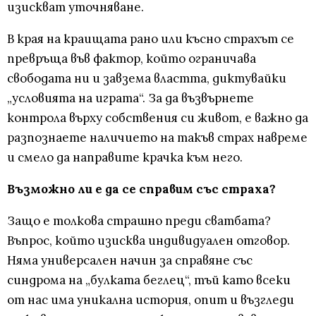
изискват уточняване.
В края на краищата рано или късно страхът се
превръща във фактор, който ограничава
свободата ни и завзема властта, диктувайки
„условията на играта“. За да възвърнете
контрола върху собствения си живот, е важно да
разпознаете наличието на такъв страх навреме
и смело да направите крачка към него.
Възможно ли е да се справим със страха?
Защо е толкова страшно преди сватбата?
Въпрос, който изисква индивидуален отговор.
Няма универсален начин за справяне със
синдрома на „булката беглец“, тъй като всеки
от нас има уникална история, опит и възгледи