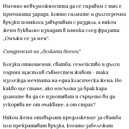
Именно невъзможността да се справим с тях е
причината заради, която силните и дългосрочни
връзки понякога завършват с раздяла, а някои
жени буквално изпадат в паника след фразата:
„Омъжи се за мен“.
Синдромът на „булката беглец“
Близки отношения, сватба, семейство и дълги
години щастлив съвместен живот - така
изглежда мечтата на една класическа жена. Но
какво ще стане, ако мисълта за брак кара
дланите ви да се изпотяват и сърцето ви да
ускорява не от очакване, а от страх?
Някои жени отхвърлят предложение за сватба
или прекратяват връзка, когато забележат