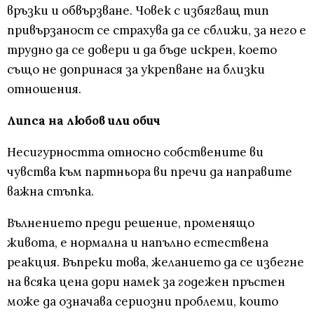
връзки и обвързване. Човек с избягващ тип
привързаност се страхува да се сближи, за него е
трудно да се довери и да бъде искрен, което
също не допринася за укрепване на близки
отношения.
Липса на любов или обич
Несигурността относно собствените ви
чувства към партньора ви пречи да направите
важна стъпка.
Вълнението преди решение, променящо
живота, е нормална и напълно естествена
реакция. Въпреки това, желанието да се избегне
на всяка цена дори намек за годежен пръстен
може да означава сериозни проблеми, които