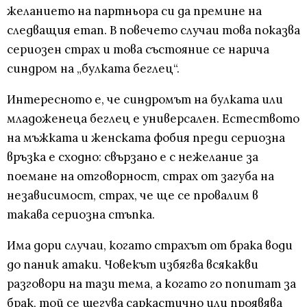
желанието на партньора си да премине на
следващия етап. В повечето случаи това показва
сериозен страх и това състояние се нарича
синдром на „булката беглец“.
Интересното е, че синдромът на булката или
младоженеца беглец е универсален. Естеството
на мъжката и женската фобия преди сериозна
връзка е сходно: свързано е с нежелание за
поемане на отговорност, страх от загуба на
независимост, страх, че ще се провалим в
такава сериозна стъпка.
Има дори случаи, когато страхът от брака води
до паник атаки. Човекът избягва всякакви
разговори на тази тема, а когато го попитат за
брак, той се шегува саркастично или проявява