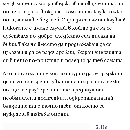
му звъннеш само затвърждава това, че страдаш
по него, а да го виждаш – само ти показва колко
по-щастлив е без теб. Спри да се самонаказваш!
Никога не е имало случай, в който да съм се
чувствала по-добре, след като съм писала на
бивш. Така че вместо да продължаваш да се
излагаш и да се разочароваш, вкарай енергията
си в нещо по-приятно и полезно за теб самата.
Ако понякога ти е много трудно да се сдържиш
да не го потърсиш, звънни на добра приятелка –
тя ще те разбере и ще те предпази от
необмислени постъпки. Подкрепата на най-
близките ти е точно това, от което се
нуждаеш в такъв момент.
5. Не