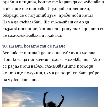
правиш нещата, които те карат да се чувстваш
жива, ще те направи. Излизай с приятели,
обгради се с позитивизъм, прави нови неща.
Няма да съжаляваш. Ще съжаляваш само за
възможностите, които си пропуснала докато си
се самосъжалявала и плакала.
10. Плачи, когато ти се плаче
Все пак се опитай да не е на публични места...
Понякога да поплачеш помага – олеква ти... Ако
се разплачеш навън, съжаляващите погледи,
които ще получиш, няма да подействат добре
на чувствата ти.