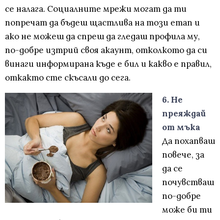
се налага. Социалните мрежи могат да ти
попречат да бъдеш щастлива на този етап и
ако не можеш да спреш да гледаш профила му,
по-добре изтрий своя акаунт, отколкото да си
винаги информирана къде е бил и какво е правил,
откакто сте скъсали до сега.
6. Не
преяждай
от мъка
Да похапваш
повече, за
да се
почувстваш
по-добре
може би ти