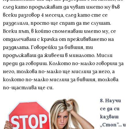
след като продължават да чуват името му във
всеки разговор 4 месеца, след като сте се
разделили, просто ще спрат да те слушат.
Всеки път, в който споменаваш името му, се
отдалечаваш с крачка от преживяването на
раздялата. Говорейки за бившия, ти
продължаваш да живееш в миналото. Мисли
преди да говориш. Колкото по-малко говориш за
него, толкова по-малко ще мислиш за него, а
колкото по-малко мислиш за бившия, толкова
по-щастлива ще си.
8. Научи
се да си
казваш
„Стоп”... и