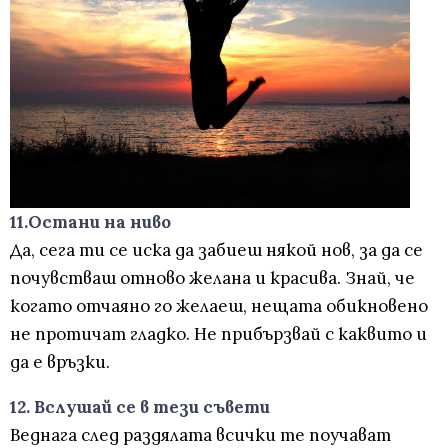
11.Остани на ниво
Да, сега ти се иска да забиеш някой нов, за да се
почувстваш отново желана и красива. Знай, че
когато отчаяно го желаеш, нещата обикновено
не протичат гладко. Не прибързвай с каквито и
да е връзки.
12. Вслушай се в тези съвети
Веднага след раздялата всички те поучават