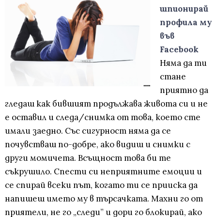
шпионирай
профила му
във
Facebook
Няма да ти
стане
приятно да
гледаш как бившият продължава живота си и не
е оставил и следа/снимка от това, което сте
имали заедно. Със сигурност няма да се
почувстваш по-добре, ако видиш и снимки с
други момичета. Всъщност това би те
съкрушило. Спести си неприятните емоции и
се спирай всеки път, когато ти се прииска да
напишеш името му в търсачката. Махни го от
приятели, не го „следи” и дори го блокирай, ако