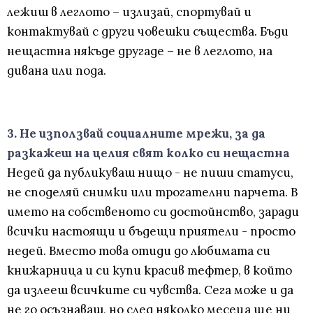
лежиш в леглото – излизай, спортувай и
контактувай с други човешки същества. Бъди
нещастна някъде другаде – не в леглото, на
дивана или пода.
3. Не използвай социалните мрежи, за да
разкажеш на целия свят колко си нещастна
Недей да публикуваш нищо - не пиши статуси,
не споделяй снимки или трогателни парчета. В
името на собственото си достойнство, заради
всички настоящи и бъдещи приятели - просто
недей. Вместо това отиди до любимата си
книжарница и си купи красив тефтер, в който
да излееш всичките си чувства. Сега може и да
не го осъзнаваш, но след няколко месеца ще ни