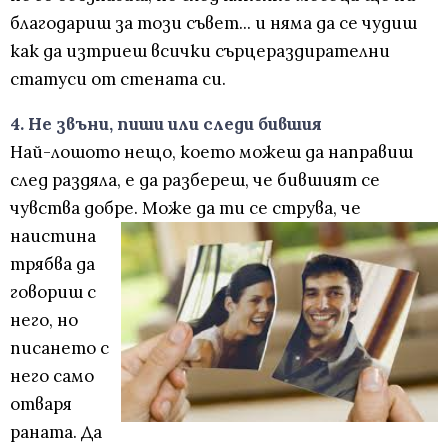
благодариш за този съвет... и няма да се чудиш
как да изтриеш всички сърцераздирателни
статуси от стената си.
4. Не звъни, пиши или следи бившия
Най-лошото нещо, което можеш да направиш
след раздяла, е да разбереш, че бившият се
чувства добре. Може да ти се струва, че
наистина
трябва да
говориш с
него, но
писането с
него само
отваря
раната. Да