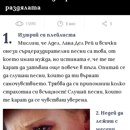
раздялата
15590
8 мин
0
1.
Изтрий си плейлиста
Мислиш, че Адел, Лана Дел Рей и всички
онези сърцераздирателни песни са това, от
което имаш нужда, но истината е, че те те
карат да затъваш още повече в тъга. Опитай се
да слушаш песни, които да ти върнат
самочувствието. Трябва да си припомниш колко
страхотна си всъщност! Слушай песни, които
те карат да се чувстваш уверена.
2. Недей да
лежиш с
месеци