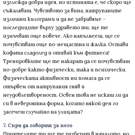
изглежда добра идея, но истината е, че скоро ще
съжаляваш. Чувството за вина, натрупаните
излишни килограми и да не забравяме –
последиците върху здравето ти, ще те
измъчват още повече. Ако напълнееш, ще се
почувстваш още по-нещастна и жалка. Остави
кофата сладолед и отивай към фитнеса!
Тренировките ще те накарат да се почувстваш
по-добре както физически, така и психически.
Физическата активност ни помага да се
отървем от натрупания гняв и
неудовлетвореност. Освен това не искаш ли да
си в невероятна форма, когато някой ден го
засечеш случайно на улицата?
7. Спри да говориш за него
Приятелите ти ще те разберат в началото, но