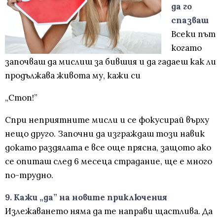
да го
спазваш
Всеки път
когато
започваш да мислиш за бившия и да гадаеш как ли
продължава живота му, кажи си
„Стоп!”
Спри неприятните мисли и се фокусирай върху
нещо друго. Започни да изграждаш този навик
докато раздялата е все още прясна, защото ако
се опиташ след 6 месеца страдание, ще е много
по-трудно.
9. Кажи „да” на новите приключения
Излежаването няма да те направи щастлива. Да