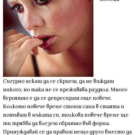
Сигурно искаш да се скриеш, да не виждаш
никого, но така не се преживява раздяла. Много
вероятно е да се депресираш още повече.
Колкото повече време стоиш сама в стаята и
потъваш в мъката си, толкова повече време ще
ти трябва да влезеш обратно във форма.
Принуждавай се да правиш нещо друго вместо да