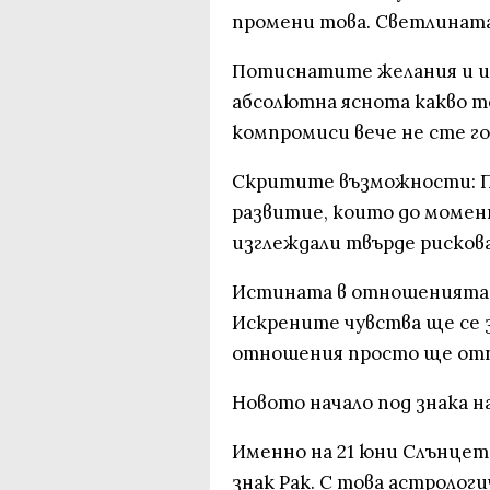
промени това. Светлината
Потиснатите желания и и
абсолютна яснота какво т
компромиси вече не сте го
Скритите възможности: Пр
развитие, които до момен
изглеждали твърде рисков
Истината в отношенията:
Искрените чувства ще се 
отношения просто ще отп
Новото начало под знака н
Именно на 21 юни Слънцет
знак Рак. С това астролог