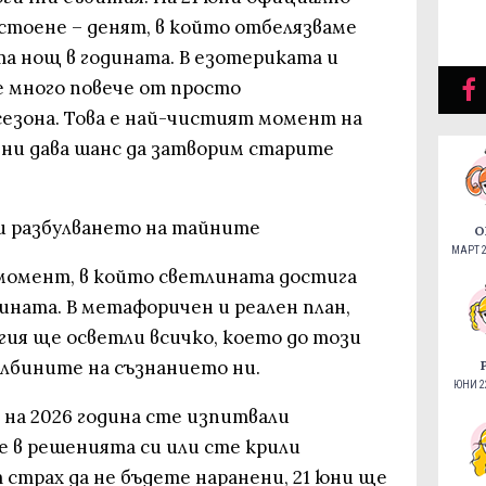
тоене – денят, в който отбелязваме
та нощ в годината. В езотериката и
 много повече от просто
сезона. Това е най-чистият момент на
 ни дава шанс да затворим старите
и разбулването на тайните
О
МАРТ 2
момент, в който светлината достига
дината. В метафоричен и реален план,
гия ще осветли всичко, което до този
ълбините на съзнанието ни.
ЮНИ 22
 на 2026 година сте изпитвали
е в решенията си или сте крили
страх да не бъдете наранени, 21 юни ще