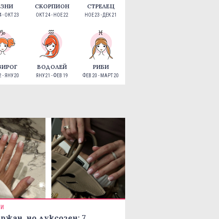
ЕЗНИ
СКОРПИОН
СТРЕЛЕЦ
 - ОКТ 23
ОКТ 24 - НОЕ 22
НОЕ 23 - ДЕК 21
ЗИРОГ
ВОДОЛЕЙ
РИБИ
 - ЯНУ 20
ЯНУ 21 - ФЕВ 19
ФЕВ 20 - МАРТ 20
ТИ
ржан, но луксозен: 7