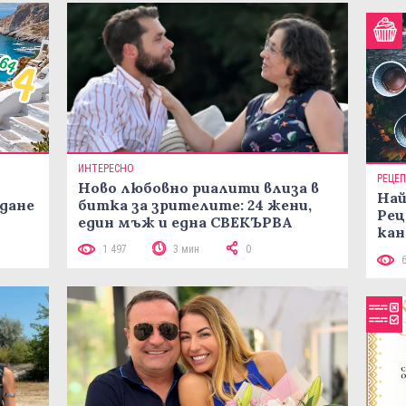
ИНТЕРЕСНО
РЕЦЕ
Ново любовно риалити влиза в
Най
жданe
битка за зрителите: 24 жени,
Рец
един мъж и една СВЕКЪРВА
кан
1 497
3 мин
0