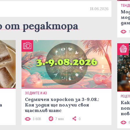
ТЕНД
18.06.2026
Мод
мод
о от редактора
дам
си
ЗОДИИТЕ И АЗ
РЕЦЕ
Седмичен хороскоп за 3-9.08.:
Как
а
Коя зодия ще получи своя
поп
щастлив шанс
нов
рец
3 608
7 мин
0