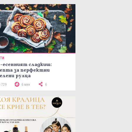
ПТИ
-есенният сладкиш:
епта за перфектни
елени рулца
6 729
6 мин
6