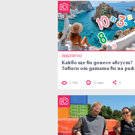
ЛЮБОПИТНО
Какво ще ви донесе август?
Зависи от датата ви на ра
2 366
11 мин
0