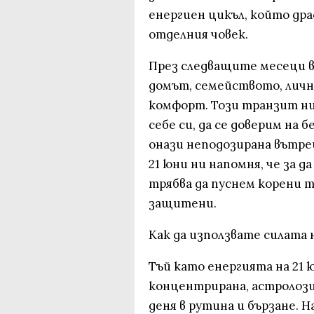
енергиен цикъл, който др
отделния човек.
През следващите месеци 
домът, семейството, лич
комфорт. Този транзит ни
себе си, да се доверим на
онази неподозирана вътреш
21 юни ни напомня, че за д
трябва да пуснем корени т
защитени.
Как да използвате силата 
Тъй като енергията на 21 
концентрирана, астролози
деня в рутина и бързане. 