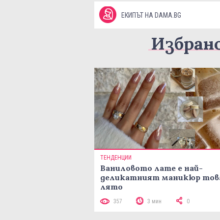
ЕКИПЪТ НА DAMA.BG
Избран
ТЕНДЕНЦИИ
Ваниловото лате е най-
деликатният маникюр тов
лято
357
3 мин
0