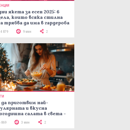
ЕНЦИИ
ни якета за есен 2025: 6
ела, които всяка стилна
а трябва да има в гардероба
14 879
9 мин
2
ПТИ
 да приготвим най-
улярната и вкусна
огодишна салата в света -
епта Мимоза
6 869
3 мин
2