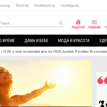
ocii.bg
Tennis.bg
VsichkiGumi.bg
VsichkiIgri.bg
РЕЦЕПТИ
ГАЛЕРИИ
Т
О ВРЕМЕ
ДАМА И БЕБЕ
МОДА И КРАСОТА
ЗДР
›
21.06. е най-мощният ден на 2026! Денят, в който Вселена