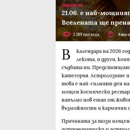
ЛЮБОПИТНО
21.06. е най-мощния
Вселената ще прена
2 289 прегледа
4 мин 
В
календара на 2026 г
лекота, и други, ко
съдбата ни. Предстоящият
категория. Астролозите и
това е най-силният ден н
мощен космически рестарт.
напълно нов етап от живо
възможности и кармични 
Причината за този мощен
астрономически и астроло