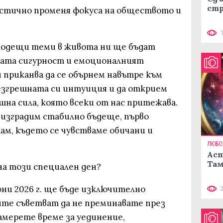
стр
астично променя фокуса на обществото и
водещи теми в живота ни ще бъдат
ната сигурност и емоционалният
 приканва да се обърнем навътре към
 безгрешната си интуиция и да открием
на сила, която всеки от нас притежава.
а изградим стабилно бъдеще, първо
ам, където се чувстваме обичани и
ЛЮБО
Аст
Там
на този специален ден?
юни 2026 г. ще бъде изключително
те съветват да не преминавате през
Намерете време за уединение,