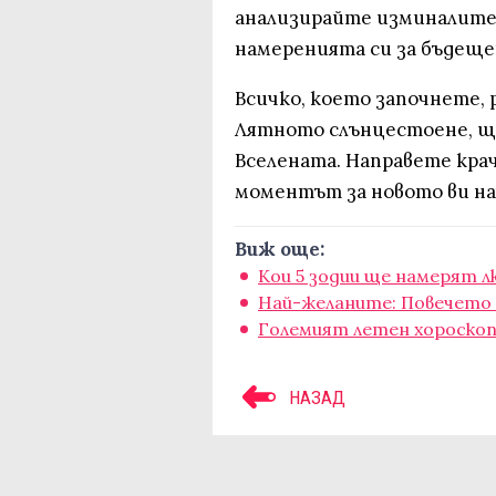
анализирайте изминалите
намеренията си за бъдеще
Всичко, което започнете, 
Лятното слънцестоене, щ
Вселената. Направете кра
моментът за новото ви на
Виж още:
Кои 5 зодии ще намерят 
Най-желаните: Повечето 
Големият летен хороскоп 
НАЗАД