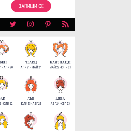
ЗАПИШИ СЕ
ВЕН
ТЕЛЕЦ
БЛИЗНАЦИ
1 - АПР 20
АПР 21 - МАЙ 21
МАЙ 22 - ЮНИ 21
РАК
ЛЪВ
ДЕВА
 - ЮЛИ 22
ЮЛИ 23 - АВГ 23
АВГ 24 - СЕП 23