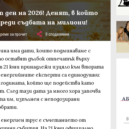
т ден на 2026! Денят, в който
реди съдбата на милиони!
време за прочит
0 споделяния
одина има дати, които подминаваме с
ито оставят дълбок отпечатък върху
 21 юни принадлежи изцяло към втората
 енергийните експерти са единодушни:
а годината, който ще подейства като
 След тази дата за много хора започва
АБ
та им, изпълнен с неподозирани
обрати.
 енергиен трус е съчетанието от
гични събития. На 21 юни официално