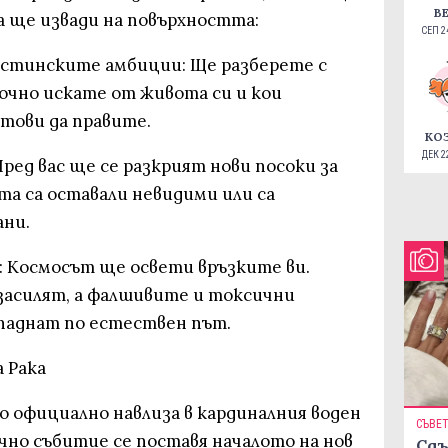
В
 ще извади на повърхността:
СЕП 24
стинските амбиции: Ще разберете с
очно искате от живота си и кои
тови да правите.
КО
ДЕК 22
ед вас ще се разкрият нови посоки за
та са оставали невидими или са
ани.
 Космосът ще освети връзките ви.
засилят, а фалшивите и токсични
аднат по естествен път.
а Рака
о официално навлиза в кардиналния воден
СЪВЕ
ично събитие се поставя началото на нов
Сдъ