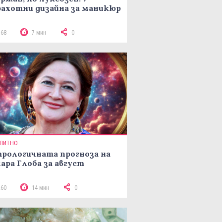
ахотни дизайна за маникюр
168
7 мин
0
ПИТНО
рологичната прогноза на
ара Глоба за август
260
14 мин
0