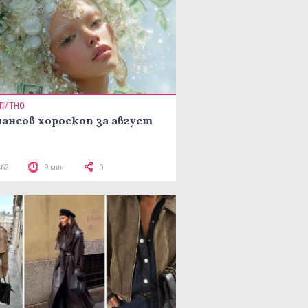
ПИТНО
ансов хороскоп за август
462
9 мин
0