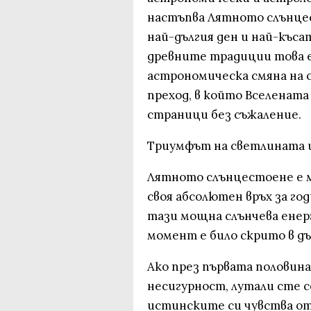
настъпва Лятното слънцес
най-дългия ден и най-къса
древните традиции това е
астрономическа смяна на 
преход, в който Вселената
страници без съжаление.
Триумфът на светлината 
Лятното слънцестоене е 
своя абсолютен връх за го
тази мощна слънчева енер
момент е било скрито в д
Ако през първата половина
несигурност, лутали сте с
истинските си чувства от 