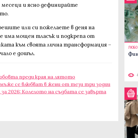
 месеци и ясно дефинирайте
то.
решите или си пожелаете в деня на
е има мощен тласък и подкрепа от
чката към своята лична трансформация –
ЛЮБО
чало е дошъл.
Фин
любовта преди края на лятото
мъже се влюбват в жени от тези три зодии
за 2026: Колелото на съдбата се завърта