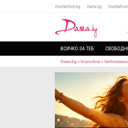
VsichkiOferti.bg
Dama.bg
VsichkiProm
ВСИЧКО ЗА ТЕБ
СВОБОДН
Dama.bg
›
Хороскоп
›
Любопитно