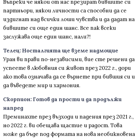
Въпреки че някои от нас презират бившите си
партньори, някои личности са способни да се
издигнат над всички лоши чувства и да дадат на
бившите си още един шанс. Все пак всеки
заслужава още един шанс, нали?!
Телец: Носталгията ще вземе надмощие
Уран ви прави по-независими, вие сте решени да
успеете в любовния си живот през 2022 г., дори
ако това означава да се върнете при бившия си и
да въведете мир и хармония.
Скорпион: Готов да прости и да продължи
напред
Преминахте през възходи и падения през 2021 г.,
но 2022 г. ви обещава щастие и радост. Това
може да бъде под формата на нова необикновена