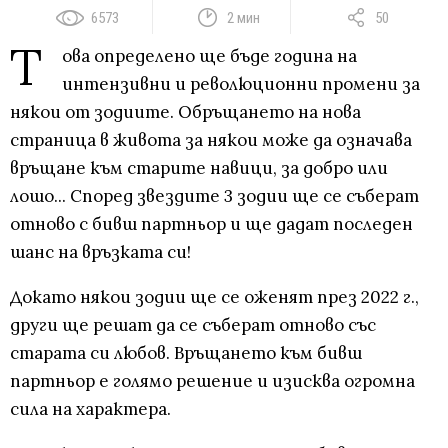
6573
2 мин
50
Т
ова определено ще бъде година на
интензивни и революционни промени за
някои от зодиите. Обръщането на нова
страница в живота за някои може да означава
връщане към старите навици, за добро или
лошо... Според звездите 3 зодии ще се съберат
отново с бивш партньор и ще дадат последен
шанс на връзката си!
Докато някои зодии ще се оженят през 2022 г.,
други ще решат да се съберат отново със
старата си любов. Връщането към бивш
партньор е голямо решение и изисква огромна
сила на характера.