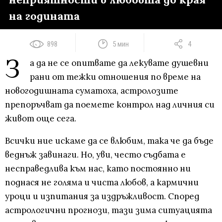
на годината
898
5 мин
4
З
а да не се опитвате да лекувате душевни
рани от тежки отношения по време на
новогодишната суматоха, астролозите
препоръчват да поемете контрол над личния си
живот още сега.
Всички ние искаме да се влюбим, така че да бъде
веднъж завинаги. Но, уви, често съдбата е
несправедлива към нас, като постоянно ни
поднася не голяма и чиста любов, а кармични
уроци и изпитания за издръжливост. Според
астрологични прогнози, тази зима ситуацията