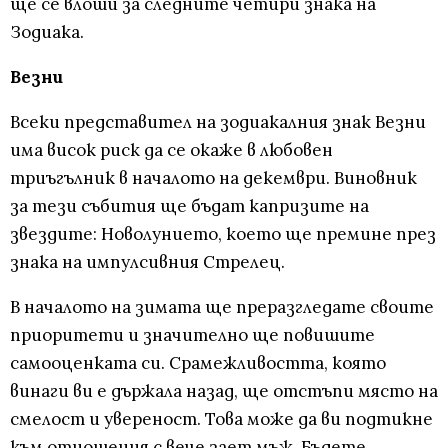
ще се влоши за следните четири знака на
Зодиака.
Везни
Всеки представител на зодиакалния знак Везни
има висок риск да се окаже в любовен
триъгълник в началото на декември. Виновник
за тези събития ще бъдат капризите на
звездите: Новолунието, което ще премине през
знака на импулсивния Стрелец.
В началото на зимата ще преразгледате своите
приоритети и значително ще повишите
самооценката си. Срамежливостта, която
винаги ви е държала назад, ще отстъпи място на
смелост и увереност. Това може да ви подтикне
към отношения с вече зает мъж. Бъдете