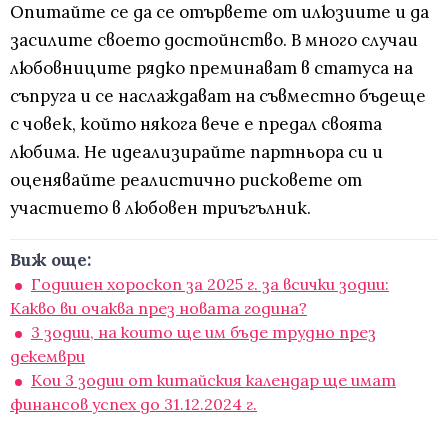
Опитайте се да се отървете от илюзиите и да
засилите своето достойнство. В много случаи
любовниците рядко преминават в статуса на
съпруга и се наслаждават на съвместно бъдеще
с човек, който някога вече е предал своята
любима. Не идеализирайте партньора си и
оценявайте реалистично рисковете от
участието в любовен триъгълник.
Виж още:
Годишен хороскоп за 2025 г. за всички зодии:
Какво ви очаква през новата година?
3 зодии, на които ще им бъде трудно през
декември
Кои 3 зодии от китайския календар ще имат
финансов успех до 31.12.2024 г.