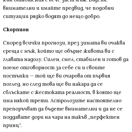
внимателни и имайте предвид, че подобни
ситуации рядко водят до нещо добро.
Скорпион
Според всички прогнози, през зимата ви очаква
среща с мъж, който ще обърне живота ви с
главата надолу. Силен, смел, стабилен и готов да
поеме отговорност за себе си и своите
постъпки — той ще ви очарова от първия
поглед, но след това ще ви накара да се
сблъскате с жестоката реалност, в която ще
има някой трети. Астролозите настоятелно
препоръчват да бъдете внимателни и да не се
поддавате дори на чара на такъв „перфектен
принц“.