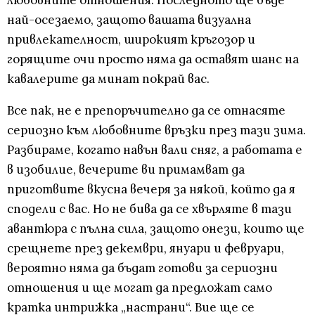
любовните отношения. Последното ще бъде
най-осезаемо, защото вашата визуална
привлекателност, широкият кръгозор и
горящите очи просто няма да оставят шанс на
кавалерите да минат покрай вас.
Все пак, не е препоръчително да се отнасяте
сериозно към любовните връзки през тази зима.
Разбираме, когато навън вали сняг, а работата е
в изобилие, вечерите ви примамват да
приготвите вкусна вечеря за някой, който да я
сподели с вас. Но не бива да се хвърляте в тази
авантюра с пълна сила, защото онези, които ще
срещнете през декември, януари и февруари,
вероятно няма да бъдат готови за сериозни
отношения и ще могат да предложат само
кратка интрижка „настрани“. Вие ще се