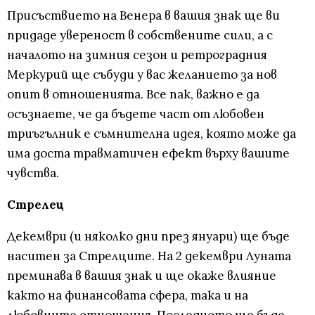
Присъствието на Венера в вашия знак ще ви
придаде увереност в собствените сили, а с
началото на зимния сезон и ретроградния
Меркурий ще събуди у вас желанието за нов
опит в отношенията. Все пак, важно е да
осъзнаете, че да бъдете част от любовен
триъгълник е съмнителна идея, която може да
има доста травматичен ефект върху вашите
чувства.
Стрелец
Декември (и няколко дни през януари) ще бъде
наситен за Стрелците. На 2 декември Луната
преминава в вашия знак и ще окаже влияние
както на финансовата сфера, така и на