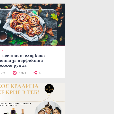
ПТИ
-есенният сладкиш:
епта за перфектни
елени рулца
6 725
6 мин
6