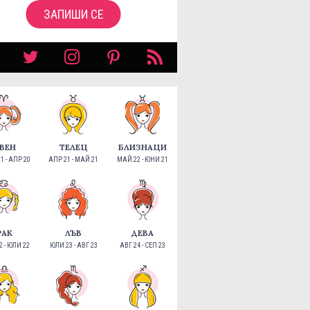
ЗАПИШИ СЕ
ВЕН
ТЕЛЕЦ
БЛИЗНАЦИ
1 - АПР 20
АПР 21 - МАЙ 21
МАЙ 22 - ЮНИ 21
РАК
ЛЪВ
ДЕВА
 - ЮЛИ 22
ЮЛИ 23 - АВГ 23
АВГ 24 - СЕП 23