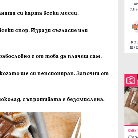
В
СЕП 24
тната си карта всеки месец.
всеки спор. Изрази съгласие или
КО
ДЕК 22
дравословно е от това да плачеш сам.
 когато ще си пенсиониран. Започни от
шоколад, съпротивата е безсмислена.
СЪВЕ
Сдъ