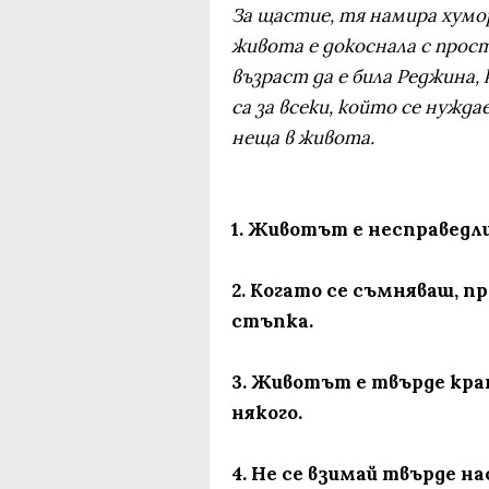
За щастие, тя намира хумор
живота е докоснала с прост
възраст да е била Реджина, 
са за всеки, който се нужд
неща в живота.
1. Животът е несправедлив
2. Когато се съмняваш, 
стъпка.
3. Животът е твърде крат
някого.
4. Не се взимай твърде на