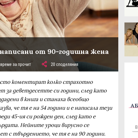
 написани от 90-годишна жена
 време за прочит
20 споделяния
есто коментират колко страхотно
т за деветдесетте си години, след като
дадени в книга и станаха всеобщо
АБ
ва, че тя е на 54 години и е написала тези
ди 45-ия си рожден ден, след като е
ърдата. Нейните уроци вирусно се
т с твърдението, че тя е на 90 години.