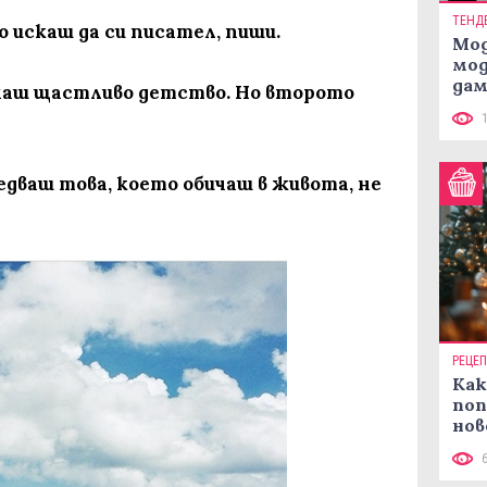
ТЕНД
о искаш да си писател, пиши.
Мод
мод
дам
 имаш щастливо детство. Но второто
си
ледваш това, което обичаш в живота, не
РЕЦЕ
Как
поп
нов
рец