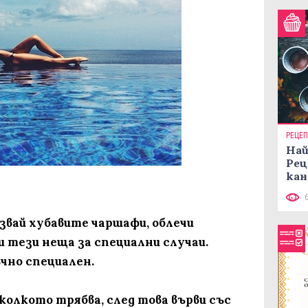
РЕЦЕ
Най
Рец
кан
лзвай хубавите чаршафи, облечи
и тези неща за специални случаи.
чно специален.
тколкото трябва, след това върви със