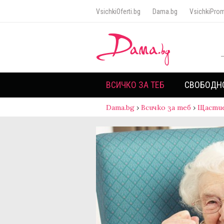
VsichkiOferti.bg
Dama.bg
VsichkiProm
ВСИЧКО ЗА ТЕБ
СВОБОДН
Dama.bg
›
Всичко за теб
›
Щасти