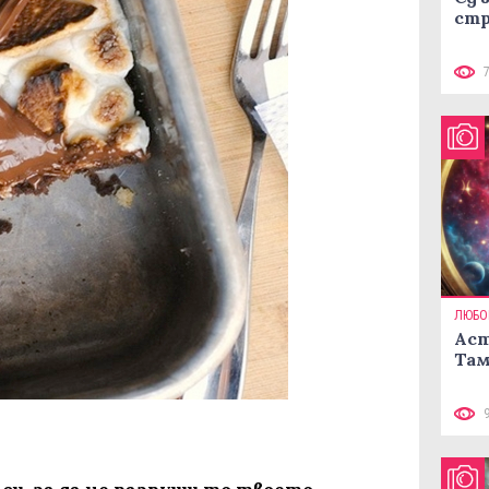
стр
ЛЮБО
Аст
Там