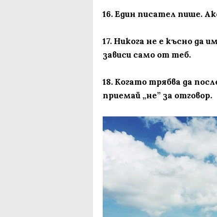
16. Един писател пише. Ак
17. Никога не е късно да
зависи само от теб.
18. Когато трябва да пос
приемай „не” за отговор.