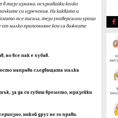
 в тази измама, осъзнавайки колко
ичките си изречения. На каквато и
когато ги е писала, тези универсални уроци
ае от малко припомняне кои са важните
, но все пак е хубав.
О
МАРТ 2
просто направи следващата малка
ък, за да си губиш времето, мразейки
ЮНИ 22
сериозно, никой друг не го прави.