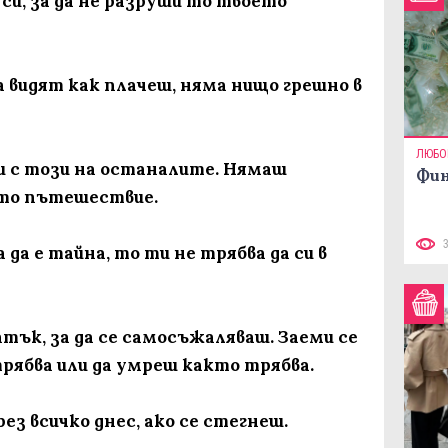
 си, за да не разруши то твоето
да видят как плачеш, няма нищо грешно в
ЛЮБО
си с този на останалите. Нямаш
Фин
ото пътешествие.
а да е тайна, то ти не трябва да си в
тък, за да се самосъжаляваш. Заеми се
рябва или да умреш както трябва.
ез всичко днес, ако се стегнеш.