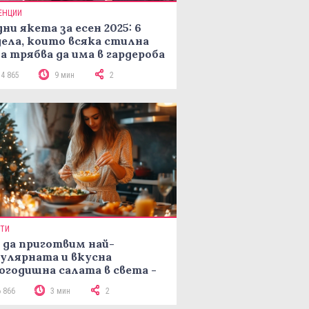
ЕНЦИИ
ни якета за есен 2025: 6
ела, които всяка стилна
а трябва да има в гардероба
14 865
9 мин
2
ПТИ
 да приготвим най-
улярната и вкусна
огодишна салата в света -
епта Мимоза
6 866
3 мин
2