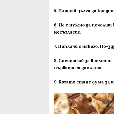
5. Плащай дълга за креди
6. Не е нужно да печелиш 
несъгласие.
7. Поплачи с някого. По-з
8. Спестявай за времето,
първата си заплата.
9. Когато стане дума за 