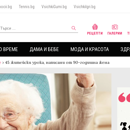
ocii.bg
Tennis.bg
VsichkiGumi.bg
VsichkiIgri.bg
РЕЦЕПТИ
ГАЛЕРИИ
Т
О ВРЕМЕ
ДАМА И БЕБЕ
МОДА И КРАСОТА
ЗДР
е
›
45 житейски урока, написани от 90-годишна жена