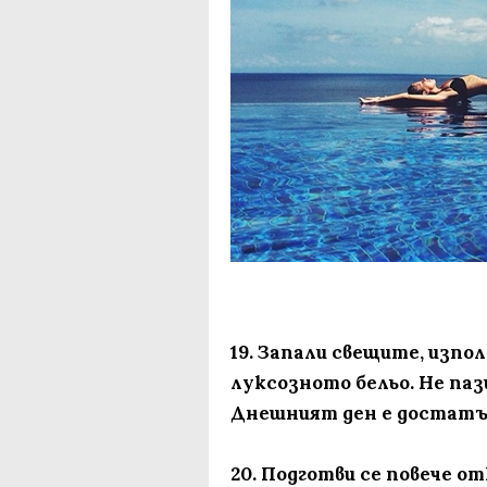
19. Запали свещите, изпо
луксозното бельо. Не паз
Днешният ден е достатъ
20. Подготви се повече о