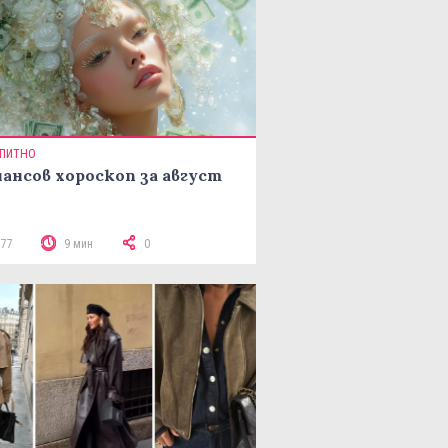
ПИТНО
ансов хороскоп за август
377
9 мин
0