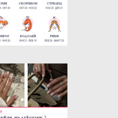
ЕЗНИ
СКОРПИОН
СТРЕЛЕЦ
 - ОКТ 23
ОКТ 24 - НОЕ 22
НОЕ 23 - ДЕК 21
ЗИРОГ
ВОДОЛЕЙ
РИБИ
 - ЯНУ 20
ЯНУ 21 - ФЕВ 19
ФЕВ 20 - МАРТ 20
ТИ
ржан, но луксозен: 7