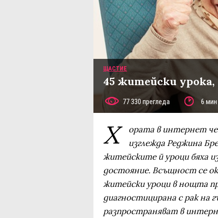
ЩАСТИЕ
45 житейски урока,
77 330 прегледа
6 мин
Х
ората в интернет ч
изглежда Реджина Бре
житейските й уроци бяха из
достояние. Всъщност се оказ
житейски уроци в нощта пре
диагностицирана с рак на г
разпространяват в интерне