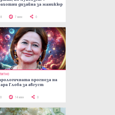
ахотни дизайна за маникюр
78
7 мин
0
ПИТНО
рологичната прогноза на
ара Глоба за август
93
14 мин
0