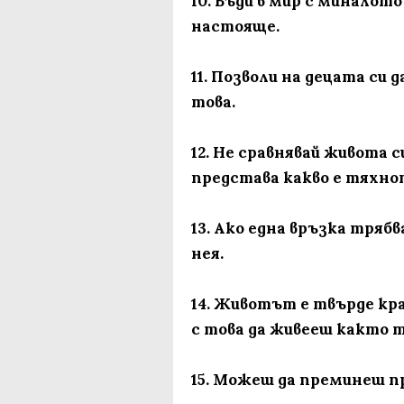
10. Бъди в мир с миналото
настояще.
11. Позволи на децата си 
това.
12. Не сравнявай живота 
представа какво е тяхн
13. Ако една връзка трябв
нея.
14. Животът е твърде кра
с това да живееш както т
15. Можеш да преминеш пр