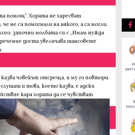
та помощ”. Хората не харесват
че не са помогнали на някого, а са могли.
кого, започни молбата си с „Имам нужда
зречение доста увеличава шансовете
.
О
МАРТ 2
казва човекът отсреща, и му го повтори.
е слушаш и това, което казва, е адски
йствие кара хората да се чувстват
ЮНИ 22