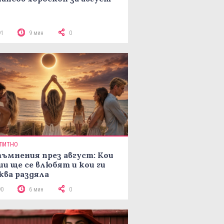
91
9 мин
0
ПИТНО
ъмнения през август: Кои
ии ще се влюбят и кои ги
ква раздяла
90
6 мин
0