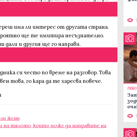
береш има ли интерес от другата страна.
вероятно ще те имитира несъзнателно.
ш дали и другия ще го направи.
ника си често по време на разговор. Това
вен това, го кара да те харесва повече.
ЛЮБО
m
Зат
зод
оча
ели жени
и на тялото, които може да направите на