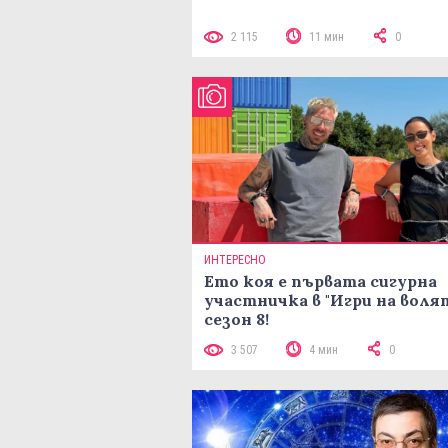
2 115
11 мин
0
ИНТЕРЕСНО
Ето коя е първата сигурна
участничка в "Игри на воля
сезон 8!
3 507
4 мин
0