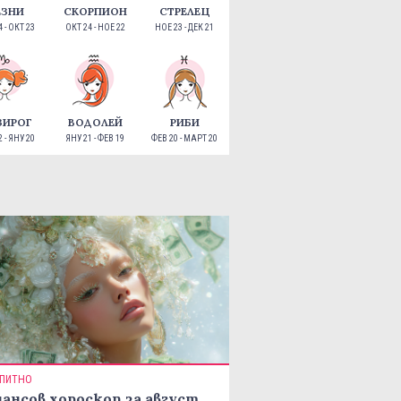
ЕЗНИ
СКОРПИОН
СТРЕЛЕЦ
 - ОКТ 23
ОКТ 24 - НОЕ 22
НОЕ 23 - ДЕК 21
ЗИРОГ
ВОДОЛЕЙ
РИБИ
 - ЯНУ 20
ЯНУ 21 - ФЕВ 19
ФЕВ 20 - МАРТ 20
ПИТНО
ансов хороскоп за август