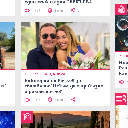
един мъж и една СВЕКЪРВА
1 459
3 мин
0
РЕЦЕ
Най
Рец
кан
ИСТОРИИТЕ НА ЕДНА ДАМА
Виктория на Рачков за
та"
сватбата: "Искам да е приказно
и романтично!"
1 902
3 мин
0