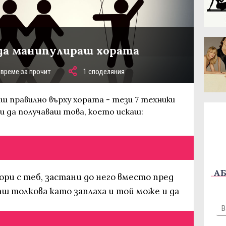
 да манипулираш хората
 време за прочит
1 споделяния
ш правилно върху хората - тези 7 техники
и да получаваш това, което искаш:
АБ
ори с теб, застани до него вместо пред
даш толкова като заплаха и той може и да