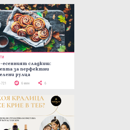
ПТИ
-есенният сладкиш:
епта за перфектни
елени рулца
6 721
6 мин
6