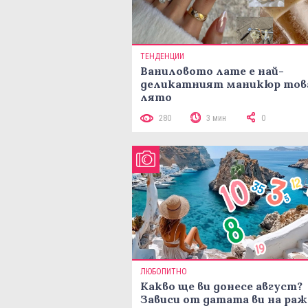
ТЕНДЕНЦИИ
Ваниловото лате е най-
деликатният маникюр тов
лято
280
3 мин
0
ЛЮБОПИТНО
Какво ще ви донесе август?
Зависи от датата ви на ра