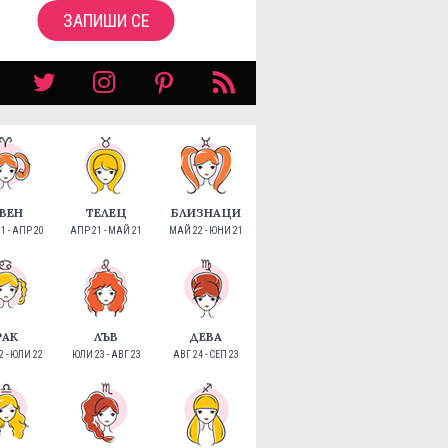
ЗАПИШИ СЕ
ВЕН
ТЕЛЕЦ
БЛИЗНАЦИ
1 - АПР 20
АПР 21 - МАЙ 21
МАЙ 22 - ЮНИ 21
РАК
ЛЪВ
ДЕВА
 - ЮЛИ 22
ЮЛИ 23 - АВГ 23
АВГ 24 - СЕП 23