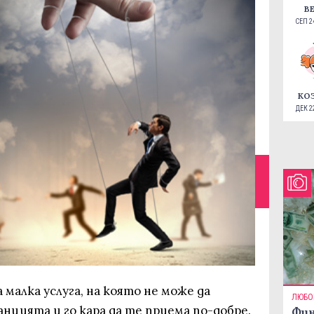
В
СЕП 24
КО
ДЕК 22
а малка услуга, на която не може да
ЛЮБО
анцията и го кара да те приема по-добре.
Фин