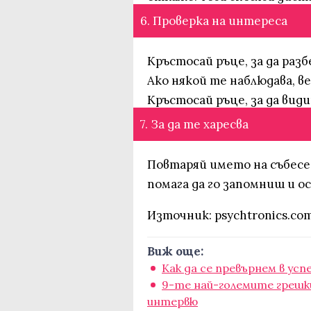
6. Проверка на интереса
Кръстосай ръце, за да раз
Ако някой те наблюдава, 
Кръстосай ръце, за да види
7. За да те харесва
Повтаряй името на събесед
помага да го запомниш и ос
Източник: psychtronics.co
Виж още:
Как да се превърнем в усп
9-те най-големите грешк
интервю