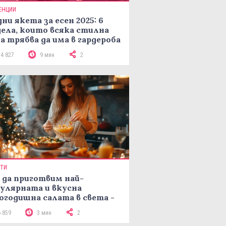
ЕНЦИИ
ни якета за есен 2025: 6
ела, които всяка стилна
а трябва да има в гардероба
14 827
9 мин
2
ПТИ
 да приготвим най-
улярната и вкусна
огодишна салата в света -
епта Мимоза
6 859
3 мин
2