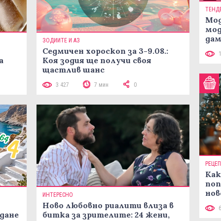
ТЕНД
Мод
мод
дам
ЗОДИИТЕ И АЗ
си
Седмичен хороскоп за 3-9.08.:
а
Коя зодия ще получи своя
щастлив шанс
3 427
7 мин
0
РЕЦЕ
Как
поп
нов
ИНТЕРЕСНО
рец
Ново любовно риалити влиза в
жданe
битка за зрителите: 24 жени,