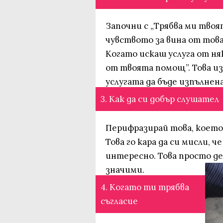
Започни с „Трябва ми твоя
чувството за вина от това, 
Когато искаш услуга от ня
от твоята помощ”. Това и
услугата да бъде изпълнена
3. Как да си добър слушател
Перифразирай това, което 
Това го кара да си мисли, ч
интересно. Това просто де
значими.
4. Когато ти трябва
съгласие