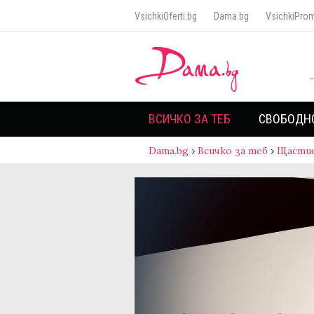
VsichkiOferti.bg
Dama.bg
VsichkiProm
ВСИЧКО ЗА ТЕБ
СВОБОДН
Dama.bg
›
Всичко за теб
›
Щасти