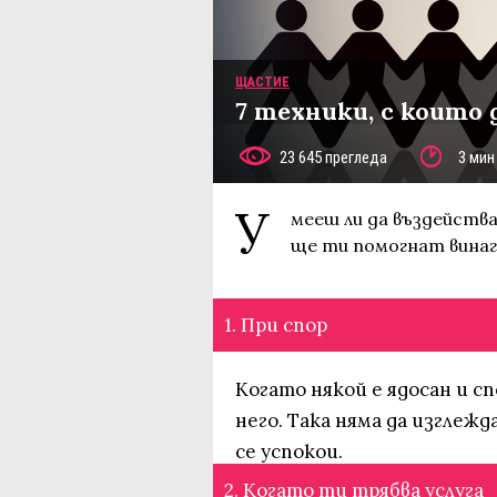
ЩАСТИЕ
7 техники, с които
23 645 прегледа
3 мин
У
мееш ли да въздейства
ще ти помогнат винаг
1. При спор
Когато някой е ядосан и сп
него. Така няма да изглеж
се успокои.
2. Когато ти трябва услуга