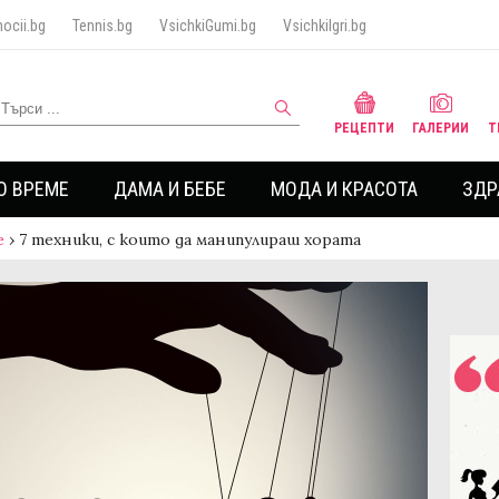
ocii.bg
Tennis.bg
VsichkiGumi.bg
VsichkiIgri.bg
РЕЦЕПТИ
ГАЛЕРИИ
Т
О ВРЕМЕ
ДАМА И БЕБЕ
МОДА И КРАСОТА
ЗДР
е
›
7 техники, с които да манипулираш хората