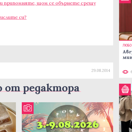
 си припомняте, щом се обърнете срещу
мислите си?
ЛЮБО
Авг
мин
29.08.2014
о от редактора