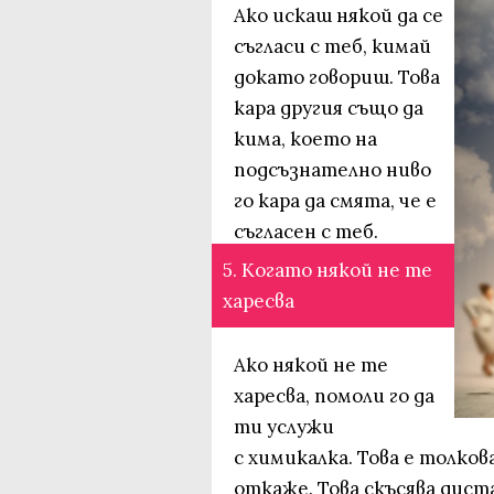
Ако искаш някой да се
съгласи с теб, кимай
докато говориш. Това
кара другия също да
кима, което на
подсъзнателно ниво
го кара да смята, че е
съгласен с теб.
5. Когато някой не те
харесва
Ако някой не те
харесва, помоли го да
ти услужи
с химикалка. Това е толков
откаже. Това скъсява дист