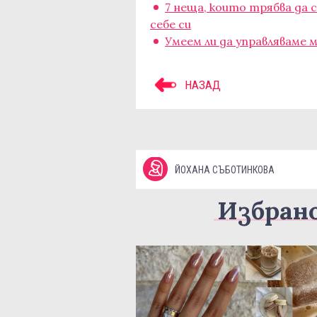
7 неща, които трябва да
себе си
Умеем ли да управляваме 
НАЗАД
ЙОХАНА СЪБОТИНКОВА
Избран