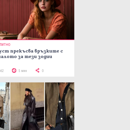
ПИТНО
уст прекъсва връзките с
алото за тези зодии
662
5 мин
0