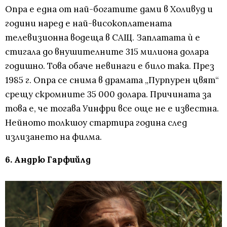
Опра е една от най-богатите дами в Холивуд и
години наред е най-високоплатената
телевизионна водеща в САЩ. Заплатата ѝ е
стигала до внушителните 315 милиона долара
годишно. Това обаче невинаги е било така. През
1985 г. Опра се снима в драмата „Пурпурен цвят“
срещу скромните 35 000 долара. Причината за
това е, че тогава Уинфри все още не е известна.
Нейното толкшоу стартира година след
излизането на филма.
6. Андрю Гарфийлд