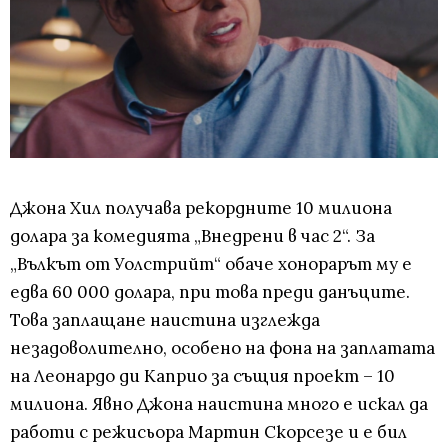
Джона Хил получава рекордните 10 милиона
долара за комедията „Внедрени в час 2“. За
„Вълкът от Уолстрийт“ обаче хонорарът му е
едва 60 000 долара, при това преди данъците.
Това заплащане наистина изглежда
незадоволително, особено на фона на заплатата
на Леонардо ди Каприо за същия проект – 10
милиона. Явно Джона наистина много е искал да
работи с режисьора Мартин Скорсезе и е бил