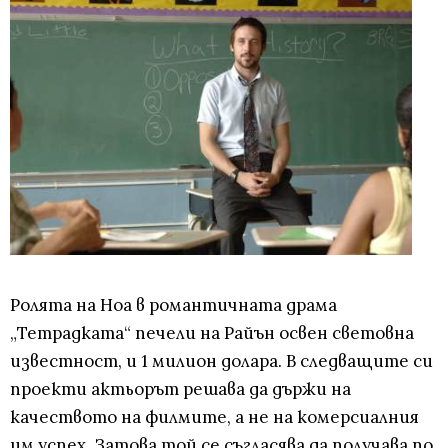
Ролята на Ноа в романтичната драма
„Тетрадката“ печели на Райън освен световна
известност, и 1 милион долара. В следващите си
проекти актьорът решава да държи на
качеството на филмите, а не на комерсиалния
им успех. Затова той се съгласява да получава по