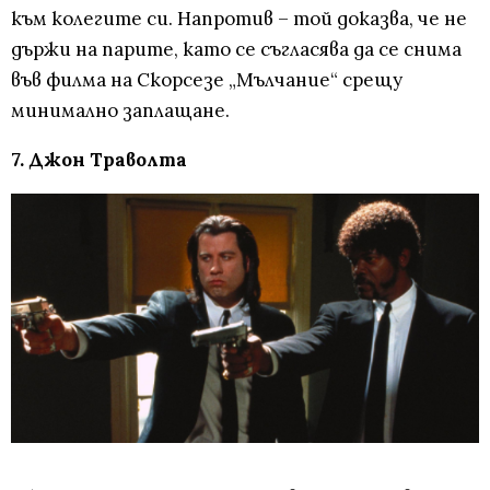
към колегите си. Напротив – той доказва, че не
държи на парите, като се съгласява да се снима
във филма на Скорсезе „Мълчание“ срещу
минимално заплащане.
7. Джон Траволта