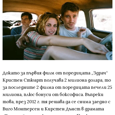
Докато за първия филм от поредицата „Здрач“
Кристен Стюарт получава 2 милиона долара, то
за последните 2 филма от поредицата печели 25
милиона, плюс бонуси от боксофиса. Въпреки
това, през 2012 г. тя решава да се снима заедно с
Виго Монтерсен и Кирстен Дънст в драмата