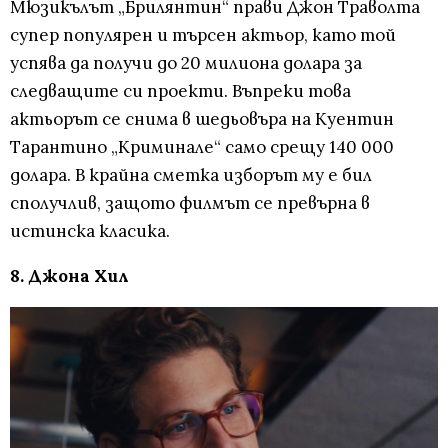
Мюзикълът „Брилянтин“ прави Джон Траволта
супер популярен и търсен актьор, като той
успява да получи до 20 милиона долара за
следващите си проекти. Въпреки това
актьорът се снима в шедьовъра на Куентин
Тарантино „Криминале“ само срещу 140 000
долара. В крайна сметка изборът му е бил
сполучлив, защото филмът се превърна в
истинска класика.
8. Джона Хил