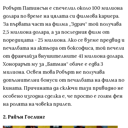
Робърт Патинсън е спечелил около 100 милиона
долара по време на цялата си филмова кариера.
За първата част на филма „Здрач“ той получава
2,5 милиона долара, а за последния филм от
поредицата - 25 милиона. Ако се вземе предвид и
печалбата на актьора от боксофиса, той печели
от франчайза внушителните 41 милиона долара.
Хонорарът му за „Батман“ обаче е едва 3
милиона. Освен това Робърт не получава
допълнителни бонуси от печалбата на филма по
кината. Причината да сключи тази привидно не
особено изгодна сделка е, че просто е голям фен
на ролята на човека прилеп.
2. Райън Гослинг