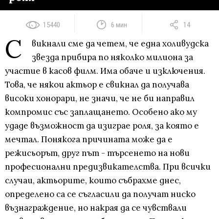
15440
6 мин
14
С
викнали сме да четем, че една холивудска
звезда прибира по няколко милиона за
участие в касов филм. Има обаче и изключения.
Това, че някои актьор е свикнал да получава
високи хонорари, не значи, че не би направил
компромис със заплащането. Особено ако му
удаде възможност да изиграе роля, за която е
мечтал. Понякога причината може да е
режисьорът, друг път - търсенето на нови
професионални предизвикателства. При всички
случаи, актьорите, които събрахме днес,
определено са се съгласили да получат ниско
възнаграждение, но накрая да се чувствали