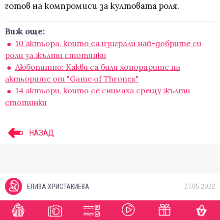
готов на компромиси за култовата роля.
Виж още:
10 актьора, които са изиграли най-добрите си
роли за жълти стотинки
Любопитно: Какви са били хонорарите на
актьорите от "Game of Thrones"
14 актьори, които се снимаха срещу жълти
стотинки
НАЗАД
27.05.2022
ЕЛИЗА ХРИСТАКИЕВА