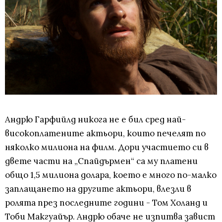
Андрю Гарфийлд никога не е бил сред най-
високоплатените актьори, които печелят по
няколко милиона на филм. Дори участието си в
двете части на „Спайдърмен“ са му платени
общо 1,5 милиона долара, което е много по-малко
заплащането на другите актьори, влезли в
ролята през последните години - Том Холанд и
Тоби Макгуайър. Андрю обаче не изпитва завист