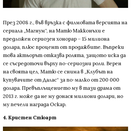
През 2008 г., във връзка с филмовата версията на
сериала „Магнум“, на Матю Макконъхи е
предложен сериозен хонорар – 15 милиона
долара, плюс процент от продажбите. Въпреки
това актьорът отказва ролята, защото иска да
се съсредоточи върху по-сериозни роли. Верен
на своята цел, Матю се снима в „Клубът на
купувачите от Далас“ за по-малко от 200 000
долара. Превъплъщението му в тази драма от
2013 г. може да не му донася милиони долари, но
му печели награда Оскар.
4. Кристен Стюарт