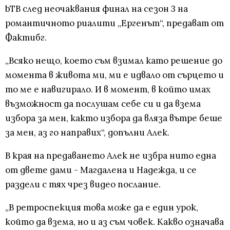
bTB след неочаквания финал на сезон 3 на
романтичното риалити „Ергенът“, предават от
Фактибг.
„Всяко нещо, което съм взимал като решение до
момента в живота ми, ми е идвало от сърцето и
то ме е навигирало. И в момент, в който имах
възможност да послушам себе си и да взема
избора за мен, както избора да вляза вътре беше
за мен, аз го направих“, допълни Алек.
В края на предаването Алек не избра нито една
от двете дами - Магдалена и Надежда, и се
раздели с тях чрез видео послание.
„В ретроспекция това може да е един урок,
който да взема, но и аз съм човек. Какво означава