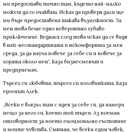
ми предостави точно там, където най-малко
можеш да го очакваш. Исках да проверя дали ще
ми бъде предоставена такава възможност. За
мен това беше едно невероятно хубаво
приключение. Веднага след това исках да се видя
в най-нестандартната и некомфортна за мен
среда, за да науча повече за себе си и повече за
хората около мен“, каза бизнесменът и
предприемач.
Търсех си любовта, търсех си половинката, каза
ергенът Алек.
„Всеки е влязъл там с идея за себе си, да намери
нещо за него си, което той търси. Аз поемам
отговорност за моето емоционално състояние
и моите чувства, Смятам, че всеки един човек,