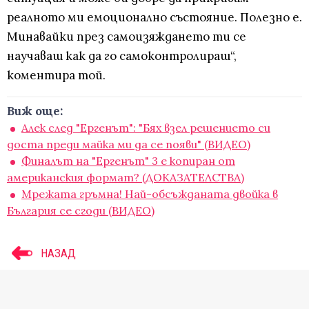
реалното ми емоционално състояние. Полезно е.
Минавайки през самоизяждането ти се
научаваш как да го самоконтролираш“,
коментира той.
Виж още:
Алек след "Ергенът": "Бях взел решението си
доста преди майка ми да се появи" (ВИДЕО)
Финалът на "Ергенът" 3 е копиран от
американския формат? (ДОКАЗАТЕЛСТВА)
Мрежата гръмна! Най-обсъжданата двойка в
България се сгоди (ВИДЕО)
НАЗАД