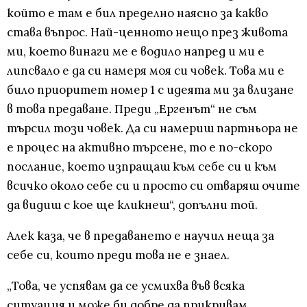
който е там е бил пределно наясно за какво
става въпрос. Най-ценното нещо през живота
ми, което винаги ме е водило напред и ми е
липсвало е да си намеря моя си човек. Това ми е
било приоритет номер 1 с идеята ми за влизане
в това предаване. Преди „Ергенът“ не съм
търсил този човек. Да си намериш партньора не
е процес на активно търсене, то е по-скоро
послание, което изпращаш към себе си и към
всичко около себе си и просто си отваряш очите
да видиш с кое ще кликнеш“, допълни той.
Алек каза, че в предаването е научил неща за
себе си, които преди това не е знаел.
„Това, че успявам да се усмихва във всяка
ситуация и може би добре да прикривам