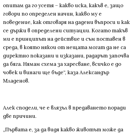
опитам да го усетя – какво иска, какъв е, защо
говори по определен начин, какво му е
поведение, как отговаря на дадени въпроси и как
се държи в определени ситуации. Когато такъв
ми е принципът на действие и съм поставен в
среда, в която някои от нещата могат да не са
директно показани и изказани, радарът започва
да бяга. Нямам схема за харесване, всичко е до
човек и винаги ще бъде“, каза Александър
Младенов.
Алек сподели, че е влязъл в предаването поради
две причини.
„Първата е, за да видя какво животът може да