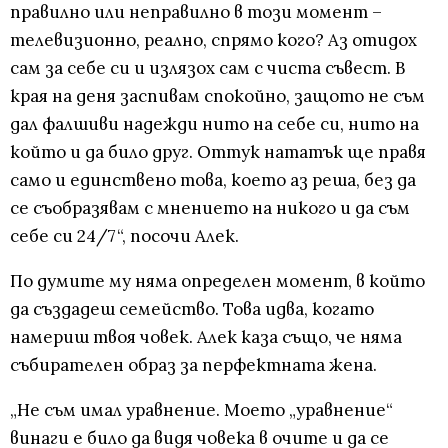
правилно или неправилно в този момент –
телевизионно, реално, спрямо кого? Аз отидох
сам за себе си и излязох сам с чиста съвест. В
края на деня заспивам спокойно, защото не съм
дал фалшиви надежди нито на себе си, нито на
който и да било друг. Оттук нататък ще правя
само и единствено това, което аз реша, без да
се съобразявам с мнението на никого и да съм
себе си 24/7“, посочи Алек.
По думите му няма определен момент, в който
да създадеш семейство. Това идва, когато
намериш твоя човек. Алек каза също, че няма
събирателен образ за перфектната жена.
„Не съм имал уравнение. Моето „уравнение“
винаги е било да видя човека в очите и да се