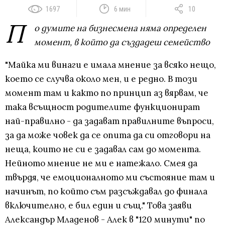
1697
6 мин
10
П
о думите на бизнесмена няма определен
момент, в който да създадеш семейство
"Майка ми винаги е имала мнение за всяко нещо,
което се случва около мен, и е редно. В този
момент там и както по принцип аз вярвам, че
така всъщност родителите функционират
най-правилно - да задават правилните въпроси,
за да може човек да се опита да си отговори на
неща, които не си е задавал сам до момента.
Нейното мнение не ми е натежало. Смея да
твърдя, че емоционалното ми състояние там и
начинът, по който съм разсъждавал до финала
включително, е бил един и същ." Това заяви
Александър Младенов - Алек в "120 минути" по