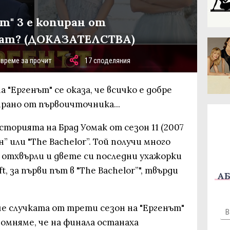
т" 3 е копиран от
ат? (ДОКАЗАТЕЛСТВА)
 време за прочит
17 споделяния
а "Ергенът" се оказа, че всичко е добре
рано от първоичточника...
историята на Брад Уомак от сезон 11 (2007
” или "The Bachelor”. Той получи много
 отхвърли и двете си последни ухажорки
ft, за първи път в "The Bachelor”", твърди
АБ
че случката от трети сезон на "Ергенът"
помняме, че на финала останаха