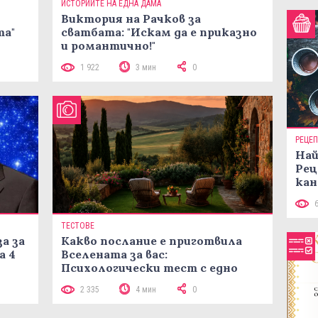
ИСТОРИИТЕ НА ЕДНА ДАМА
Виктория на Рачков за
та"
сватбата: "Искам да е приказно
и романтично!"
1 922
3 мин
0
РЕЦЕ
Най
Рец
кан
ТЕСТОВЕ
а за
Какво послание е приготвила
а 4
Вселената за вас:
Психологически тест с едно
кликване
2 335
4 мин
0