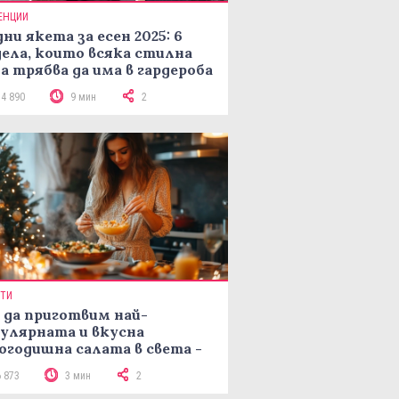
ЕНЦИИ
ни якета за есен 2025: 6
ела, които всяка стилна
а трябва да има в гардероба
14 890
9 мин
2
ПТИ
 да приготвим най-
улярната и вкусна
огодишна салата в света -
епта Мимоза
6 873
3 мин
2