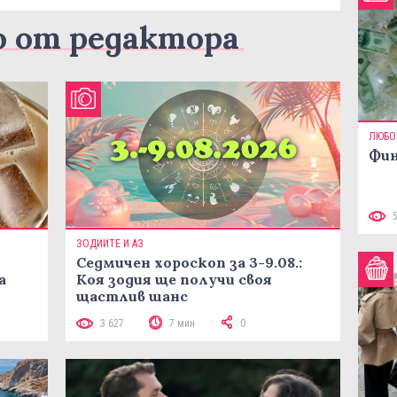
о от редактора
ЛЮБО
Фин
ЗОДИИТЕ И АЗ
Седмичен хороскоп за 3-9.08.:
а
Коя зодия ще получи своя
щастлив шанс
3 627
7 мин
0