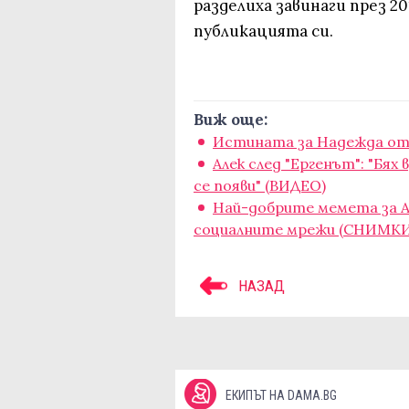
разделиха завинаги през 20
публикацията си.
Виж още:
Истината за Надежда от 
Алек след "Ергенът": "Бях
се появи" (ВИДЕО)
Най-добрите мемета за Ал
социалните мрежи (СНИМКИ
НАЗАД
ЕКИПЪТ НА DAMA.BG