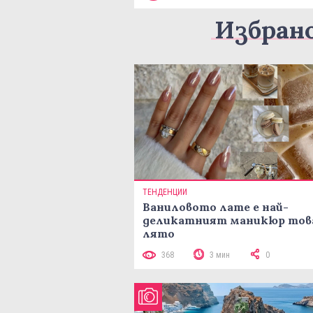
Избран
ТЕНДЕНЦИИ
Ваниловото лате е най-
деликатният маникюр тов
лято
368
3 мин
0