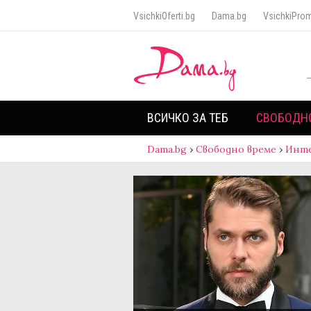
VsichkiOferti.bg
Dama.bg
VsichkiProm
ВСИЧКО ЗА ТЕБ
СВОБОДН
Dama.bg
›
Свободно време
›
Инт