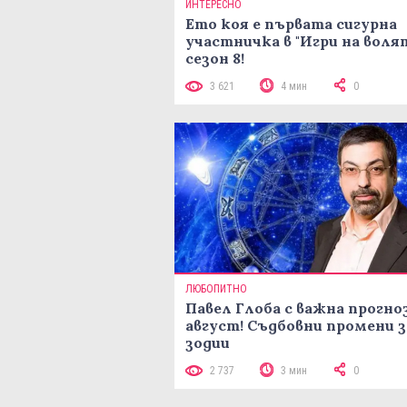
ИНТЕРЕСНО
Ето коя е първата сигурна
участничка в "Игри на воля
сезон 8!
3 621
4 мин
0
ЛЮБОПИТНО
Павел Глоба с важна прогноз
август! Съдбовни промени з
зодии
2 737
3 мин
0