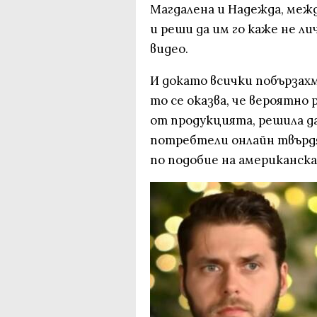
Магдалена и Надежда, межд
и реши да им го каже не ли
видео.
И докато всички побързахм
то се оказва, че вероятно
от продукцията, решила д
потребтели онлайн твърд
по подoбие на американска