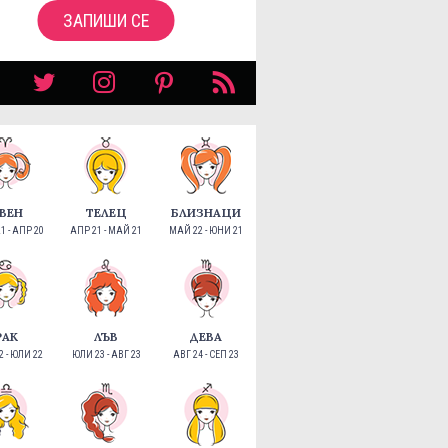
ЗАПИШИ СЕ
ВЕН
ТЕЛЕЦ
БЛИЗНАЦИ
1 - АПР 20
АПР 21 - МАЙ 21
МАЙ 22 - ЮНИ 21
РАК
ЛЪВ
ДЕВА
 - ЮЛИ 22
ЮЛИ 23 - АВГ 23
АВГ 24 - СЕП 23