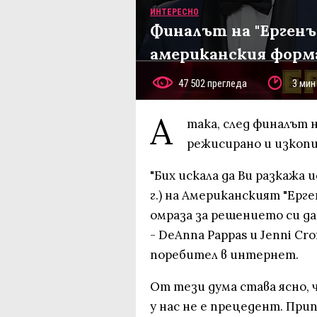
ИНТЕРЕСНО
Финалът на "Ергенъ
американския форм
47 502 прегледа
3 мин
А
така, след финалът н
режисирано и изкопи
"Бих искала да Ви разкажа 
г.) на Американският "Ерген
омраза за решението си да
- DeAnna Pappas и Jenni Cro
поребител в интернет.
От тези дума става ясно, 
у нас не е прецедент. При