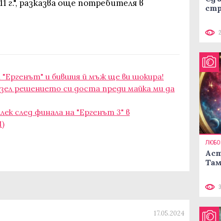
11 г.", разказва още потребителя в
стр
"Ергенът" и бившия й мъж ще ви шокира!
 взел решението си доста преди майка ми да
ек след финала на "Ергенът 3" в
)
ЛЮБО
Аст
Там
17.05.2024