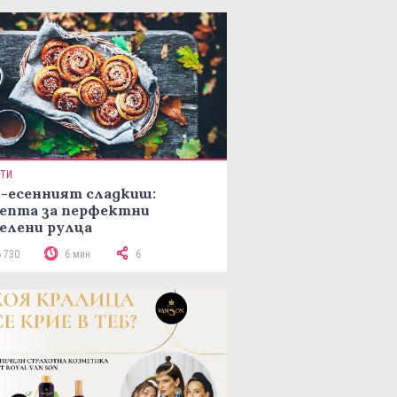
ПТИ
-есенният сладкиш:
епта за перфектни
елени рулца
6 730
6 мин
6