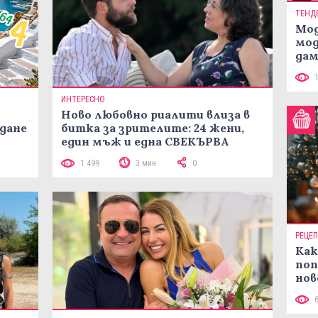
ТЕНД
Мод
мод
дам
си
ИНТЕРЕСНО
Ново любовно риалити влиза в
жданe
битка за зрителите: 24 жени,
един мъж и една СВЕКЪРВА
1 499
3 мин
0
РЕЦЕ
Как
поп
нов
рец