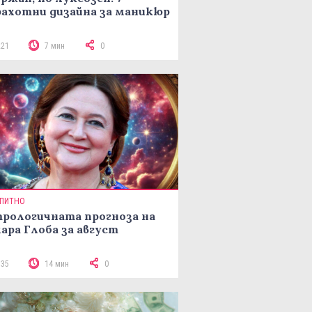
ахотни дизайна за маникюр
221
7 мин
0
ПИТНО
рологичната прогноза на
ара Глоба за август
335
14 мин
0