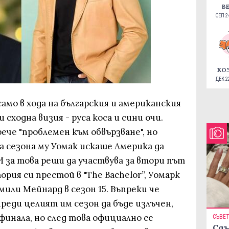
В
СЕП 24
КО
ДЕК 22
амо в хода на българския и американския
 сходна визия - руса коса и сини очи.
ече "проблемен към обвързване", но
а сезона му Уомак искаше Америка да
 И за това реши да участвува за втори път
тория си престой в "The Bachelor”, Уомарк
мили Мейнард в сезон 15. Въпреки че
преди целият им сезон да бъде излъчен,
 финала, но след това официално се
СЪВЕ
Сдъ