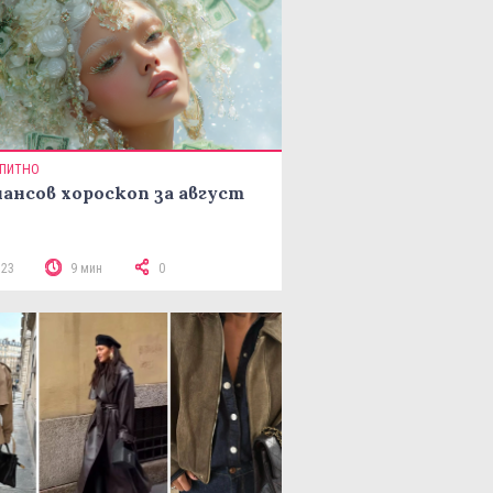
ПИТНО
ансов хороскоп за август
523
9 мин
0