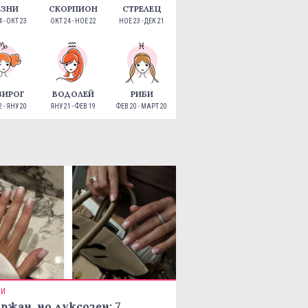
ЕЗНИ
СКОРПИОН
СТРЕЛЕЦ
 - ОКТ 23
ОКТ 24 - НОЕ 22
НОЕ 23 - ДЕК 21
ЗИРОГ
ВОДОЛЕЙ
РИБИ
 - ЯНУ 20
ЯНУ 21 - ФЕВ 19
ФЕВ 20 - МАРТ 20
ТИ
ржан, но луксозен: 7