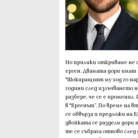
Но прилики откриваме не с
ерген. Двамата дори имат и
"Шокиращият му ход го нар
години след излъчването н
разбере, че се е променил.
в "Ергенът”. По време на в
се обвърза и предложи на Е
двойката се раздели дори 
те се събраха отново след