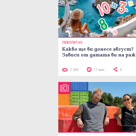
ЛЮБОПИТНО
Какво ще ви донесе август?
Зависи от датата ви на ра
2 389
11 мин
0