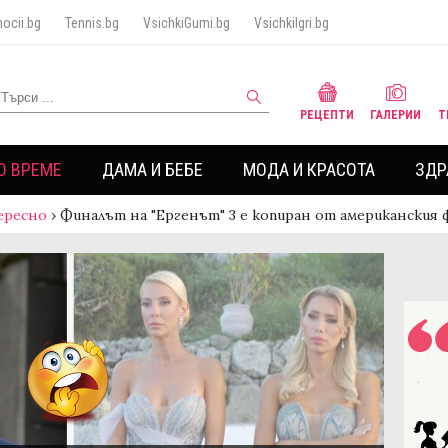
ocii.bg
Tennis.bg
VsichkiGumi.bg
VsichkiIgri.bg
РЕЦЕПТИ
ГАЛЕРИИ
Т
О ВРЕМЕ
ДАМА И БЕБЕ
МОДА И КРАСОТА
ЗДР
ересно
›
Финалът на "Ергенът" 3 е копиран от американския