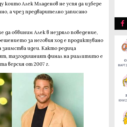
у които Алек Младенов не успя да избере
чно, а чрез предварително записано
е да обвиним Алек в незряло поведение,
 решението за неговия ход е продиктувано
а заимства идеи. Както редица
ят, тазгодишният финал на риалитито е
О
та версия от 2007 г.
МАРТ 2
ЮНИ 22