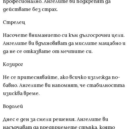
професионално. Ангелите ви подкрепят да
действате без страх.
Стрелец
Насочете вниманието си към дългосрочни цели.
Ангелите ви вдъхновяват да мислите мащабно и
да не се отказвате от мечтите си.
Козирог
Не се притеснявайте, ако всичко изглежда по-
бавно. Ангелите ви напомнят, че стабилността
изисква време.
Водолей
Днес е ден за смели решения. Ангелите ви
насърчават да предприемете стъпка, която