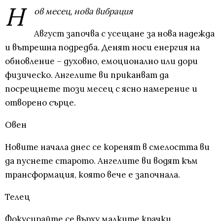
Н
ов месец, нова вибрация
Август започва с усещане за нова надежда
и вътрешна подредба. Денят носи енергия на
обновление – духовно, емоционално или дори
физическо. Ангелите ви приканват да
посрещнете този месец с ясно намерение и
отворено сърце.
Овен
Новите начала днес се коренят в смелостта ви
да пуснете старото. Ангелите ви водят към
трансформация, която вече е започнала.
Телец
Фокусирайте се върху малките крачки.