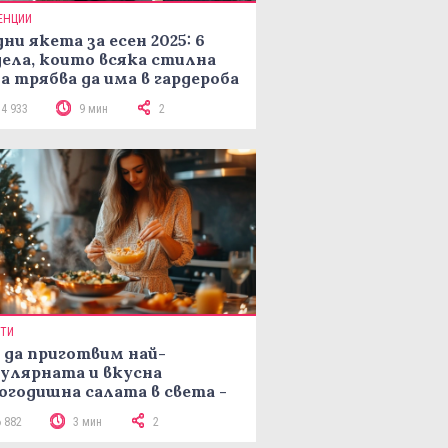
ЕНЦИИ
ни якета за есен 2025: 6
ела, които всяка стилна
а трябва да има в гардероба
14 933
9 мин
2
ПТИ
 да приготвим най-
улярната и вкусна
огодишна салата в света -
епта Мимоза
6 882
3 мин
2