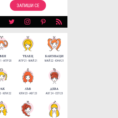
ЗАПИШИ СЕ
ВЕН
ТЕЛЕЦ
БЛИЗНАЦИ
1 - АПР 20
АПР 21 - МАЙ 21
МАЙ 22 - ЮНИ 21
РАК
ЛЪВ
ДЕВА
 - ЮЛИ 22
ЮЛИ 23 - АВГ 23
АВГ 24 - СЕП 23