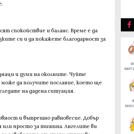
е.
сят спокойствие и баланс. Време е да
зките си и да покажете благодарност за
О
МАРТ 2
знаци и думи на околните. Чуйте
 може да получите послание, което ще
гледате на дадена ситуация.
ЮНИ 22
овност и вътрешно равновесие. Добър
я или просто за тишина. Ангелите ви