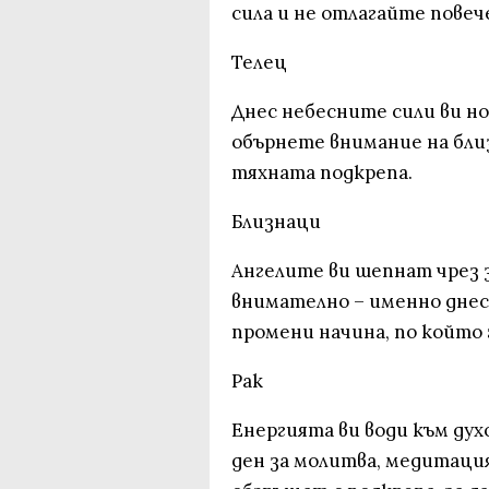
сила и не отлагайте повеч
Телец
Днес небесните сили ви но
обърнете внимание на бли
тяхната подкрепа.
Близнаци
Ангелите ви шепнат чрез 
внимателно – именно днес
промени начина, по който 
Рак
Енергията ви води към дух
ден за молитва, медитаци