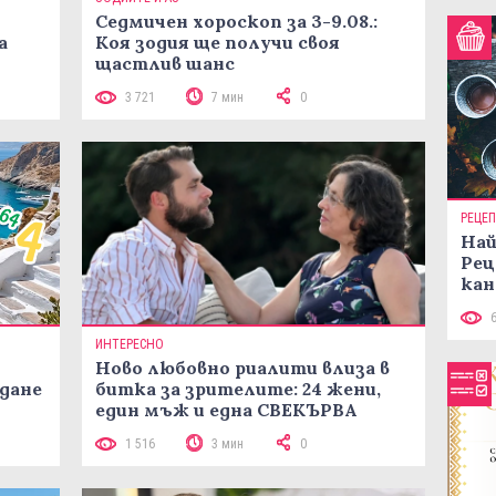
Седмичен хороскоп за 3-9.08.:
а
Коя зодия ще получи своя
щастлив шанс
3 721
7 мин
0
РЕЦЕ
Най
Рец
кан
ИНТЕРЕСНО
Ново любовно риалити влиза в
жданe
битка за зрителите: 24 жени,
един мъж и една СВЕКЪРВА
1 516
3 мин
0