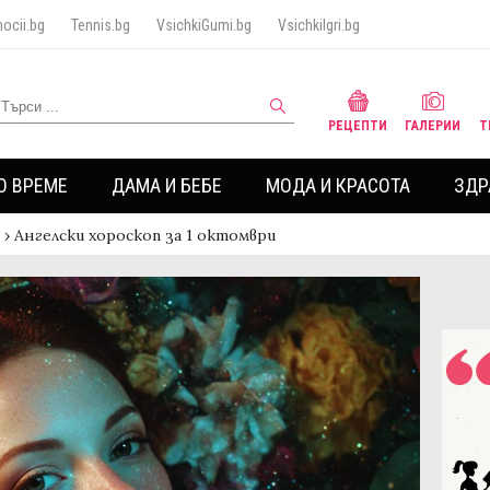
ocii.bg
Tennis.bg
VsichkiGumi.bg
VsichkiIgri.bg
РЕЦЕПТИ
ГАЛЕРИИ
Т
О ВРЕМЕ
ДАМА И БЕБЕ
МОДА И КРАСОТА
ЗДР
›
Ангелски хороскоп за 1 октомври