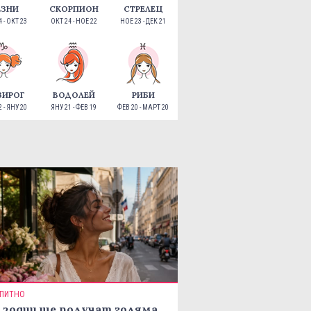
ЕЗНИ
СКОРПИОН
СТРЕЛЕЦ
 - ОКТ 23
ОКТ 24 - НОЕ 22
НОЕ 23 - ДЕК 21
ЗИРОГ
ВОДОЛЕЙ
РИБИ
 - ЯНУ 20
ЯНУ 21 - ФЕВ 19
ФЕВ 20 - МАРТ 20
ПИТНО
 зодии ще получат голяма