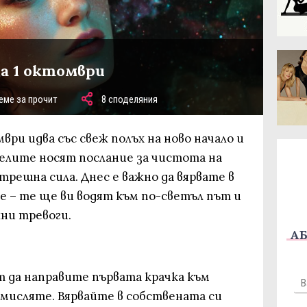
за 1 октомври
еме за прочит
8 споделяния
ври идва със свеж полъх на ново начало и
гелите носят послание за чистота на
трешна сила. Днес е важно да вярвате в
е – те ще ви водят към по-светъл път и
ни тревоги.
АБ
т да направите първата крачка към
бмисляте. Вярвайте в собствената си