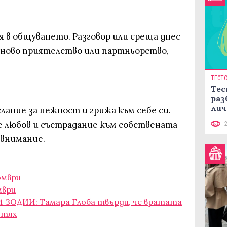
я в общуването. Разговор или среща днес
 ново приятелство или партньорство,
ТЕСТ
Тес
раз
лич
ание за нежност и грижа към себе си.
е любов и състрадание към собствената
 внимание.
омври
мври
 4 ЗОДИИ: Тамара Глоба твърди, че вратата
 тях