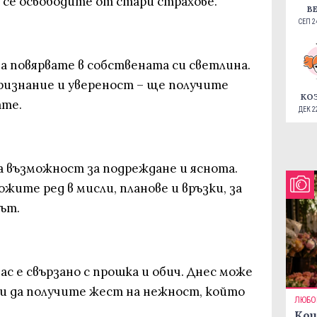
а се освободите от стари страхове.
В
СЕП 24
а повярвате в собствената си светлина.
признание и увереност – ще получите
КО
ате.
ДЕК 22
а възможност за подреждане и яснота.
жите ред в мисли, планове и връзки, за
ът.
ас е свързано с прошка и обич. Днес може
ли да получите жест на нежност, който
ЛЮБО
Кои