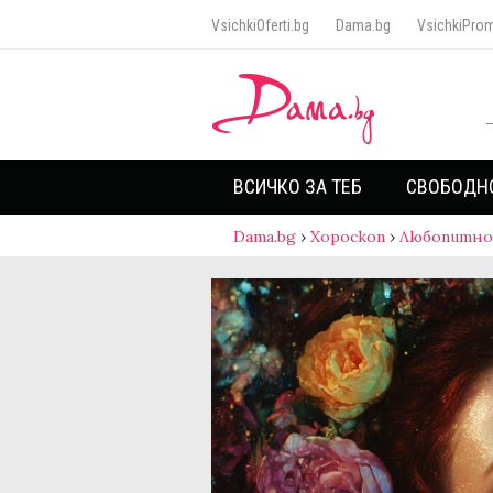
VsichkiOferti.bg
Dama.bg
VsichkiProm
ВСИЧКО ЗА ТЕБ
СВОБОДН
Dama.bg
›
Хороскоп
›
Любопитно