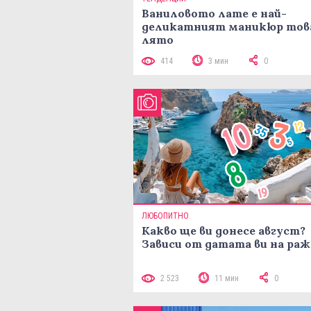
Ваниловото лате е най-
деликатният маникюр тов
лято
414
3 мин
0
ЛЮБОПИТНО
Какво ще ви донесе август?
Зависи от датата ви на ра
2 523
11 мин
0