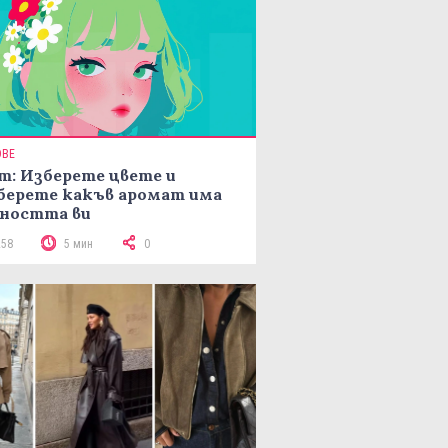
ОВЕ
т: Изберете цвете и
берете какъв аромат има
ността ви
258
5 мин
0