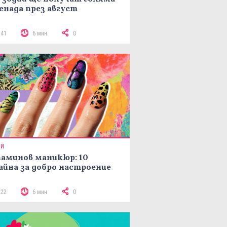
енада през август
141
6 мин
0
ТИ
аминов маникюр: 10
айна за добро настроение
122
6 мин
0