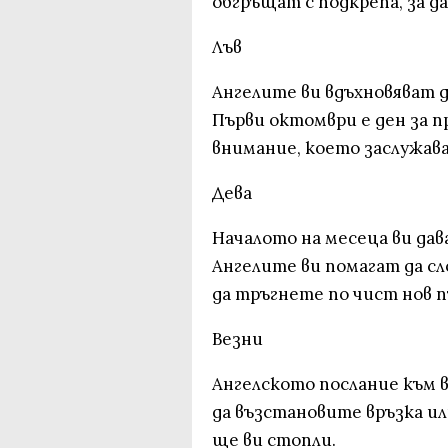
обгръщат с подкрепа, за д
Лъв
Ангелите ви вдъхновяват д
Първи октомври е ден за 
внимание, което заслужав
Дева
Началото на месеца ви дав
Ангелите ви помагат да сло
да тръгнете по чист нов п
Везни
Ангелското послание към в
да възстановите връзка и
ще ви стопли.