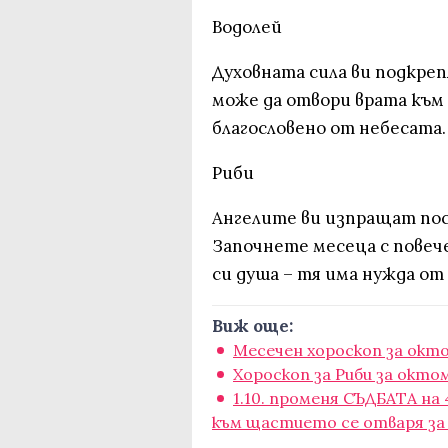
Водолей
Духовната сила ви подкреп
може да отвори врата към
благословено от небесата.
Риби
Ангелите ви изпращат посл
Започнете месеца с повеч
си душа – тя има нужда от
Виж още:
Месечен хороскоп за окт
Хороскоп за Риби за окто
1.10. променя СЪДБАТА на
към щастието се отваря за