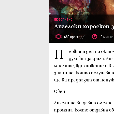
ЛЮБОПИТНО
Ангелски хороскоп 
680 прегледа
3 мин вр
П
ървият ден на октом
духовна закрила. Ан
мислите, вдъхновение и въ
знаците, които получават
ще ви предпазят от ненуж
Овен
Ангелите ви дават смелос
промяна, която отдавна о