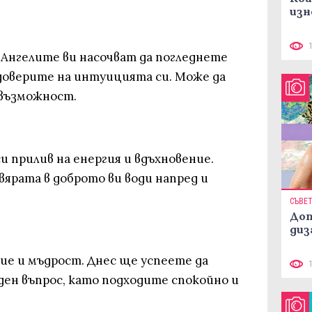
изн
 Ангелите ви насочват да погледнете
 доверите на интуицията си. Може да
 възможност.
и прилив на енергия и вдъхновение.
вярата в доброто ви води напред и
СЪВЕ
Доп
диз
ие и мъдрост. Днес ще успеете да
ен въпрос, като подходите спокойно и