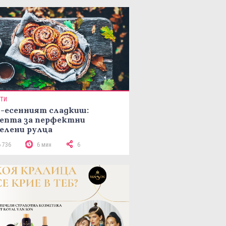
ПТИ
-есенният сладкиш:
епта за перфектни
елени рулца
6 736
6 мин
6