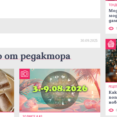
ТЕНД
Мод
мод
дам
си
30.09.2025
о от редактора
РЕЦЕ
Как
поп
нов
рец
ЗОДИИТЕ И АЗ