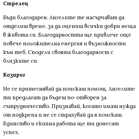
Стрелец
Бъди благодарен. Ангелите те насърчават да
отделиш време, за да оцениш всички добри неща
в живота си. Благодарността ще привлече още
повече положителна енергия и възможности
към теб. Сподели своята благодарност с
близките си.
Козирог
Не се притеснявай да поискаш помощ. Ангелите
ти предлагат да бъдеш по-отворен за
сътрудничество. Признавай, когато имаш нужда
от подкрепа и не се страхувай да я поискаш.
Единство и екипна работа ще ти донесат
успех.