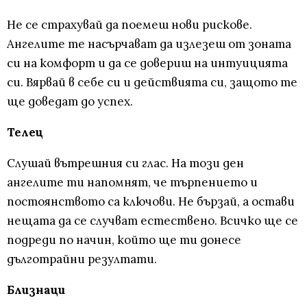
Не се страхувай да поемеш нови рискове.
Ангелите те насърчават да излезеш от зоната
си на комфорт и да се довериш на интуицията
си. Вярвай в себе си и действията си, защото те
ще доведат до успех.
Телец
Слушай вътрешния си глас. На този ден
ангелите ти напомнят, че търпението и
постоянството са ключови. Не бързай, а остави
нещата да се случват естествено. Всичко ще се
подреди по начин, който ще ти донесе
дълготрайни резултати.
Близнаци