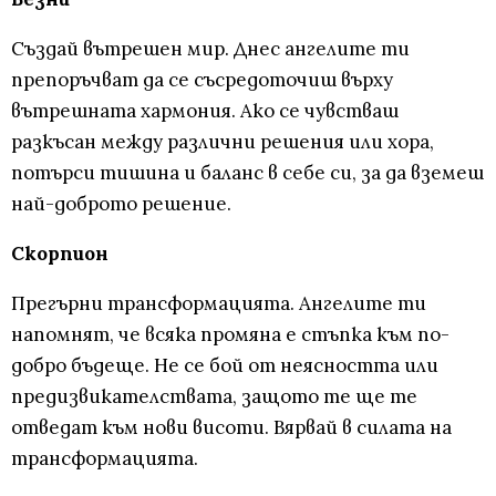
Създай вътрешен мир. Днес ангелите ти
препоръчват да се съсредоточиш върху
вътрешната хармония. Ако се чувстваш
разкъсан между различни решения или хора,
потърси тишина и баланс в себе си, за да вземеш
най-доброто решение.
Скорпион
Прегърни трансформацията. Ангелите ти
напомнят, че всяка промяна е стъпка към по-
добро бъдеще. Не се бой от неясността или
предизвикателствата, защото те ще те
отведат към нови висоти. Вярвай в силата на
трансформацията.