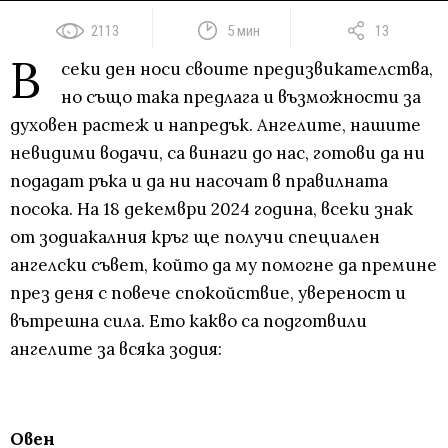
2113
5 мин
13
В
секи ден носи своите предизвикателства,
но също така предлага и възможности за
духовен растеж и напредък. Ангелите, нашите
невидими водачи, са винаги до нас, готови да ни
подадат ръка и да ни насочат в правилната
посока. На 18 декември 2024 година, всеки знак
от зодиакалния кръг ще получи специален
ангелски съвет, който да му помогне да премине
през деня с повече спокойствие, увереност и
вътрешна сила. Ето какво са подготвили
ангелите за всяка зодия:
Овен