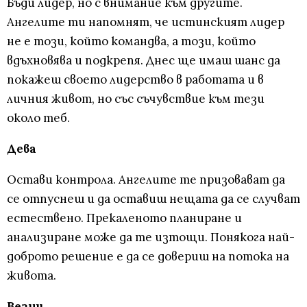
Бъди лидер, но с внимание към другите.
Ангелите ти напомнят, че истинският лидер
не е този, който командва, а този, който
вдъхновява и подкрепя. Днес ще имаш шанс да
покажеш своето лидерство в работата и в
личния живот, но със съчувствие към тези
около теб.
Дева
Остави контрола. Ангелите те призовават да
се отпуснеш и да оставиш нещата да се случват
естествено. Прекаленото планиране и
анализиране може да те изтощи. Понякога най-
доброто решение е да се довериш на потока на
живота.
Везни