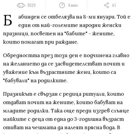
3029
4 мин
61
Б
абинден се отбелязва на 8-ми януари. Той е
един от най-големите народни женски
празници, посветен на "бабите" - жените,
които помагат при раждане.
Обредността през този ден е подчинена главно
на желанието да се засвидетелстват почит и
уважение към възрастните жени, които са
"бабували" на родилките.
Празникът е свързан с редица ритуали, които
отдават почит на жените, които бабуват на
младите родилки. Така още преди изгрев слънце
майките с деца от една до 3-годишна възраст
отиват на чешмата да налеят прясна вода. В