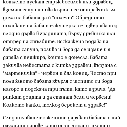
котлето пускат стрък босилек или здравец,
вземат сапун и нова кърпа и се отправят към
дома на бабата да й "полеят". Обредното
поливане на бабата-акушерка се извършва под
плодно дърво в градината, върху дръвника или
отпред на стълбите. Всяка жена подава на
бабата сапуна, полива й вода да се измие и я
дарява с пешкира, който е донесла. Бабата
закичва невестата с китка здравец, вързана с
"мартеничка" - червен и бял конец. Често при
поливането бабата хвърля с шепите си вода
нагоре и подскача три пъти, като изрича: "Да
рипкат децата и да станат бели и червени!
Колкото капки, толкоз берекет и здраве!"
След поливането жените даряват бабата с най-
различни дарове като ризи, чорапи, платно,