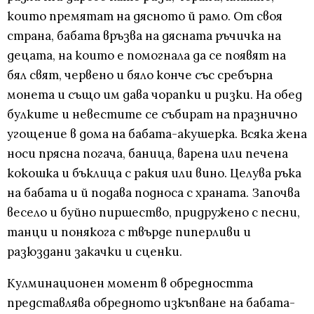
които премятат на дясното й рамо. От своя
страна, бабата връзва на дясната ръчичка на
децата, на които е помогнала да се появят на
бял свят, червено и бяло конче със сребърна
монета и също им дава чорапки и ризки. На обед
булките и невестите се събират на празнично
угощение в дома на бабата-акушерка. Всяка жена
носи прясна погача, баница, варена или печена
кокошка и бъклица с ракия или вино. Целува ръка
на бабата и й подава подноса с храната. Започва
весело и буйно пиршество, придружено с песни,
танци и понякога с твърде пиперливи и
разюздани закачки и сценки.
Кулминационен момент в обредността
представлява обредното изкъпване на бабата-