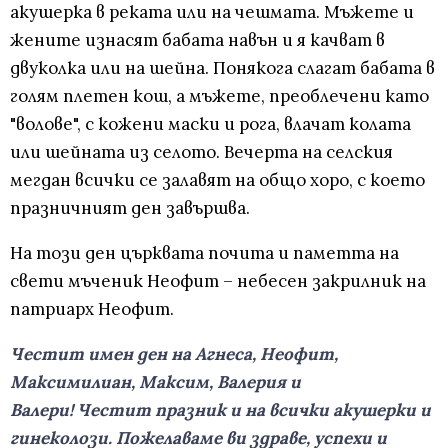
акушерка в реката или на чешмата. Мъжете и
жените изнасят бабата навън и я качват в
двуколка или на шейна. Понякога слагат бабата в
голям плетен кош, а мъжете, преоблечени като
"волове", с кожени маски и рога, влачат колата
или шейната из селото. Вечерта на селския
мегдан всички се залавят на общо хоро, с което
празничният ден завършва.
На този ден църквата почита и паметта на
свети мъченик Неофит – небесен закрилник на
патриарх Неофит.
Честит имен ден на Агнеса, Неофит,
Максимилиан, Максим, Валерия и
Валери!
Честит празник и на всички акушерки и
гинеколози. Пожелаваме ви здраве, успехи и