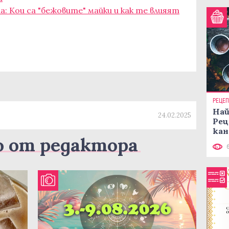
 Kои са "бежовите" майки и как те влияят
РЕЦЕ
Най
24.02.2025
Рец
кан
о от редактора