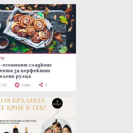
ПТИ
-есенният сладкиш:
епта за перфектни
елени рулца
6 730
6 мин
6