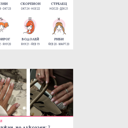
ЕЗНИ
СКОРПИОН
СТРЕЛЕЦ
 - ОКТ 23
ОКТ 24 - НОЕ 22
НОЕ 23 - ДЕК 21
ЗИРОГ
ВОДОЛЕЙ
РИБИ
 - ЯНУ 20
ЯНУ 21 - ФЕВ 19
ФЕВ 20 - МАРТ 20
ТИ
ржан, но луксозен: 7