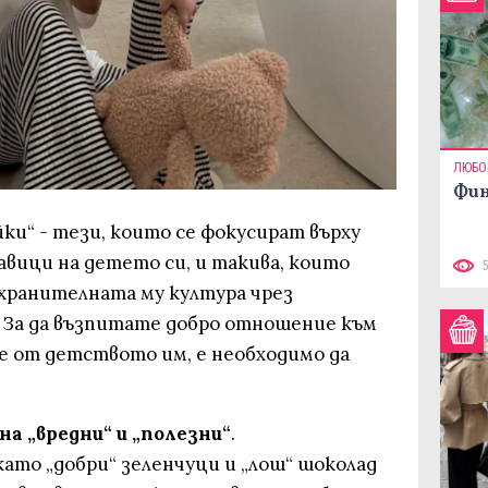
ЛЮБО
Фин
йки“ - тези, които се фокусират върху
вици на детето си, и такива, които
хранителната му култура чрез
 За да възпитате добро отношение към
е от детството им, е необходимо да
а „вредни“ и „полезни“
.
ато „добри“ зеленчуци и „лош“ шоколад