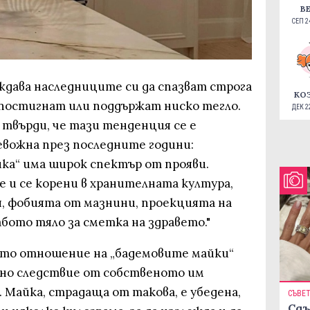
В
СЕП 24
ждава наследниците си да спазват строга
КО
 постигнат или поддържат ниско тегло.
ДЕК 22
твърди, че тази тенденция се е
евожна през последните години:
ка“ има широк спектър от прояви.
 и се корени в хранителната култура,
 фобията от мазнини, проекцията на
абото тяло за сметка на здравето."
ото отношение на „бадемовите майки“
но следствие от собственото им
Майка, страдаща от такова, е убедена,
СЪВЕ
Сдъ