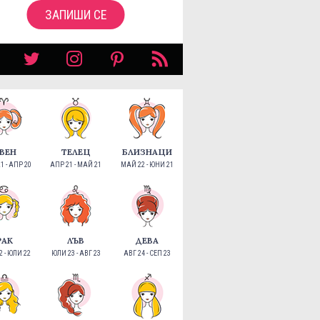
ЗАПИШИ СЕ
ВЕН
ТЕЛЕЦ
БЛИЗНАЦИ
1 - АПР 20
АПР 21 - МАЙ 21
МАЙ 22 - ЮНИ 21
РАК
ЛЪВ
ДЕВА
 - ЮЛИ 22
ЮЛИ 23 - АВГ 23
АВГ 24 - СЕП 23