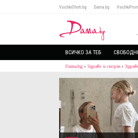
VsichkiOferti.bg
Dama.bg
VsichkiProm
ВСИЧКО ЗА ТЕБ
СВОБОДН
Dama.bg
›
Здраве и спорт
›
Здрав