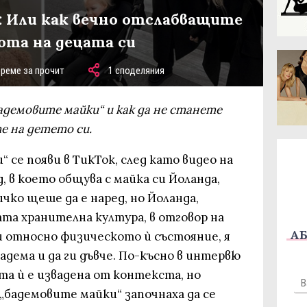
: Или как вечно отслабващите
ота на децата си
време за прочит
1 споделяния
бадемовите майки“ и как да не станете
те на детето си.
 се появи в ТикТок, след като видео на
 в което общува с майка си Йоланда,
чко щеше да е наред, но Йоланда,
та хранителна култура, в отговор на
АБ
и относно физическото ѝ състояние, я
адема и да ги дъвче. По-късно в интервю
ата ѝ е извадена от контекста, но
„бадемовите майки“ започнаха да се