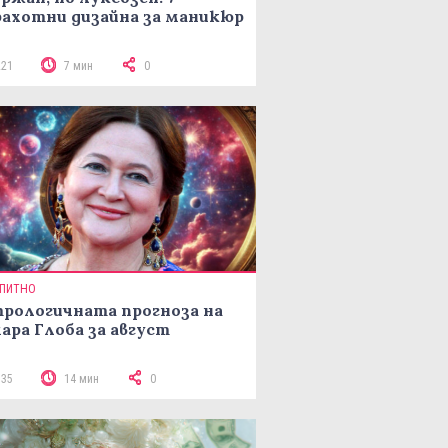
ахотни дизайна за маникюр
221
7 мин
0
ПИТНО
рологичната прогноза на
ара Глоба за август
335
14 мин
0