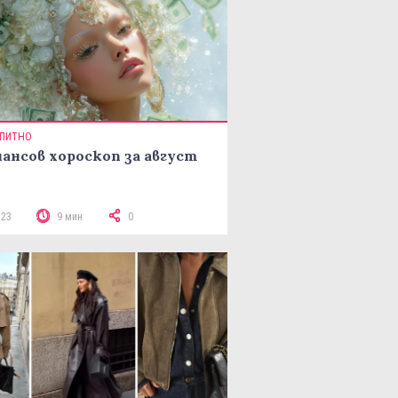
ПИТНО
ансов хороскоп за август
523
9 мин
0