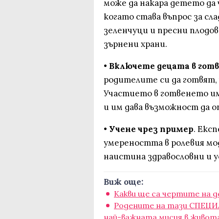
може да накара детето да 
когато става въпрос за сла
зеленчуци и пресни плодове
зърнени храни.
•
Включете децата в гот
родителите си да готвят, 
Участието в готвенето им
и им дава възможност да о
•
Учене чрез пример
. Екс
умереността в ролевия мо
наистина здравословни и 
Виж още:
Какви ще са чертите на 
Родените на тази СПЕЦИ
най-важната мисия в живот