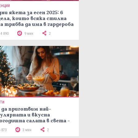
ЕНЦИИ
ни якета за есен 2025: 6
ела, които всяка стилна
а трябва да има в гардероба
14 890
9 мин
2
ПТИ
 да приготвим най-
улярната и вкусна
огодишна салата в света -
епта Мимоза
6 873
3 мин
2