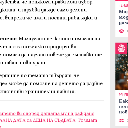
чувства, че понякога прави лош избор,
ТЕНД
дкиши, и трябва да яде само зелени
Мод
мод
, въпреки че има и постна риба, ядки и
дам
си
венето
. Малчуганите, които помагат на
често са по-малко придирчиви.
 помага да научат повече за съставките
питват нови храни.
пертите по темата твърдят, че
дел може да помогне на детето да развие
устойчиви хранителни навици.
РЕЦЕ
Как
поп
нов
детето ви според датата му на раждане
рец
АЛНА ДАТА са ДЕЦА НА СЪДБАТА: Те имат
а