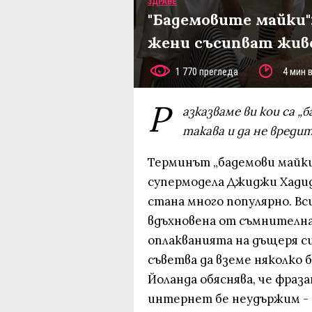
ЗДРАВЕ
"Бадемовите майки"
жени съсипват жив
1 770 прегледа
4 мин 
Р
азказваме ви кои са „
такава и да не вреди
Терминът „бадемови майки“
супермодела Джиджи Хадид,
стана много популярно. Вси
вдъхновена от съмнителна
оплакванията на дъщеря с
съветва да вземе няколко б
Йоланда обяснява, че фраз
интернет бе неудържим - 