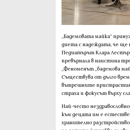
„Бадемовата майка“ прину
диета с надеждата, че ще
Педиатърът Клара Лестър 
превърнала в наистина тр
„Феноменът „бадемова май
Съществува от дълго време
вътрешните пристрастия,
страха и фокусът върху сл
Най-често нездравословн
към децата им е естестве
хранително разстройство. 