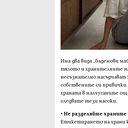
Има два вида „бадемови ма
тялото и хранителните на
несъзнателно насърчават 
собствените си привички.
храната в малчуганите ощ
следвате тези насоки:
•
Не разделяйте храните н
Етикетирането на храни к