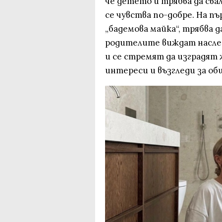
че детето ѝ трябва да свал
се чувства по-добре. На пъ
„бадемова майка“, трябва 
родителите виждат наслед
и се стремят да изградят 
интереси и възгледи за о