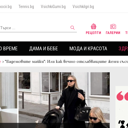
ocii.bg
Tennis.bg
VsichkiGumi.bg
VsichkiIgri.bg
РЕЦЕПТИ
ГАЛЕРИИ
Т
О ВРЕМЕ
ДАМА И БЕБЕ
МОДА И КРАСОТА
ЗДР
е
›
"Бадемовите майки": Или как вечно отслабващите жени със