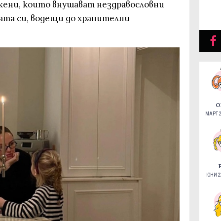
 жени, които внушават нездравословни
ата си, водещи до хранителни
О
МАРТ 2
ЮНИ 22