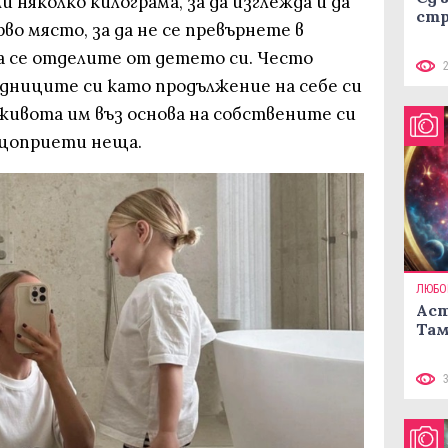
и няколко килограма, за да изглежда и да
стр
рво място, за да не се превърнете в
да се отделите от детето си. Често
ниците си като продължение на себе си
живота им въз основа на собствените си
бщоприети неща.
ЛЮБО
Аст
Там