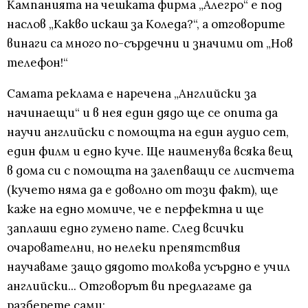
Кампанията на чешката фирма „Алегро“ е под
наслов „Какво искаш за Коледа?“, а отговорите
винаги са много по-сърдечни и значими от „Нов
телефон!“
Самата реклама е наречена „Английски за
начинаещи“ и в нея един дядо ще се опита да
научи английски с помощта на един аудио сет,
един филм и едно куче. Ще наименува всяка вещ
в дома си с помощта на залепващи се листчета
(кучето няма да е доволно от този факт), ще
каже на едно момиче, че е перфектна и ще
заплаши едно гумено пате. След всички
очарователни, но нелеки препятствия
научаваме защо дядото толкова усърдно е учил
английски... Отговорът ви предлагаме да
разберете сами: