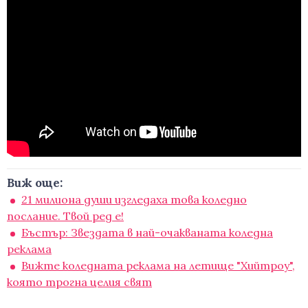
Виж още:
21 милиона души изгледаха това коледно
послание. Твой ред е!
Бъстър: Звездата в най-очакваната коледна
реклама
Вижте коледната реклама на летище "Хийтроу",
която трогна целия свят