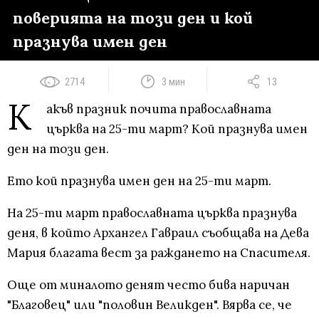
поверията на този ден и кой
празнува имен ден
2714
3 мин
13
К
акъв празник почита православната
църква на 25-ти март? Кой празнува имен
ден на този ден.
Ето кой празнува имен ден на 25-ти март.
На 25-ти март православната църква празнува
деня, в който Архангел Гавраил съобщава на Дева
Мария благата вест за раждането на Спасителя.
Още от миналото денят често бива наричан
"Благовец" или "половин Великден". Вярва се, че