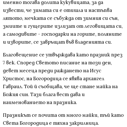
именно тогава долита кукувицата, за да
извести, че зимата си е отишла и настъпва
лятото, мечката се събужда от зимния си сън,
змиите и гущерите излизат от леговищата си,
а самодивите - господарки на горите, поляните
и изворите, се завръщат във владенията си.
Благовещение се утвърждава като празник през
7 век. Според Светото писание на този ден,
девет месеца преди раждането на Исус
Христос, на Богородица се явява архангел
Гавраил. Той й съобщава, че ще стане майка на
Божия син. Тази блага вест дава и
наименованието на празника.
Празникът се почита от много майки, тъй като
Света Богородица е тяхна закрилница.