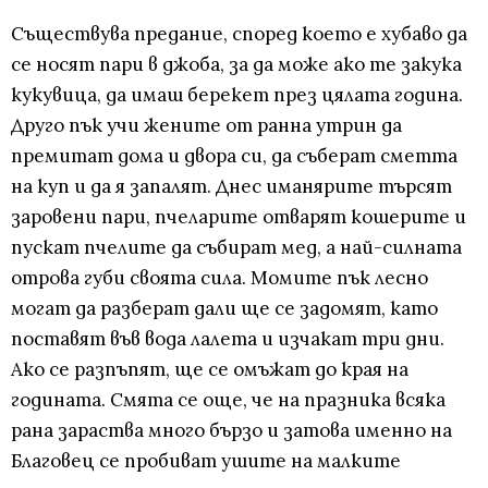
Съществува предание, според което е хубаво да
се носят пари в джоба, за да може ако те закука
кукувица, да имаш берекет през цялата година.
Друго пък учи жените от ранна утрин да
премитат дома и двора си, да съберат сметта
на куп и да я запалят. Днес иманярите търсят
заровени пари, пчеларите отварят кошерите и
пускат пчелите да събират мед, а най-силната
отрова губи своята сила. Момите пък лесно
могат да разберат дали ще се задомят, като
поставят във вода лалета и изчакат три дни.
Ако се разпъпят, ще се омъжат до края на
годината. Смята се още, че на празника всяка
рана зараства много бързо и затова именно на
Благовец се пробиват ушите на малките