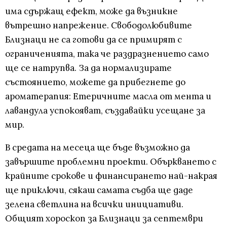
има сдържащ ефект, може да възникне
вътрешно напрежение. Свободолюбивите
Близнаци не са готови да се примирят с
ограниченията, така че раздразнението само
ще се натрупва. За да нормализирате
състоянието, можете да прибегнете до
ароматерапия: Етеричните масла от мента и
лавандула успокояват, създавайки усещане за
мир.
В средата на месеца ще бъде възможно да
завършите проблемни проекти. Объркването с
крайните срокове и финансирането най-накрая
ще приключи, сякаш самата съдба ще даде
зелена светлина на всички инициативи.
Общият хороскоп за Близнаци за септември