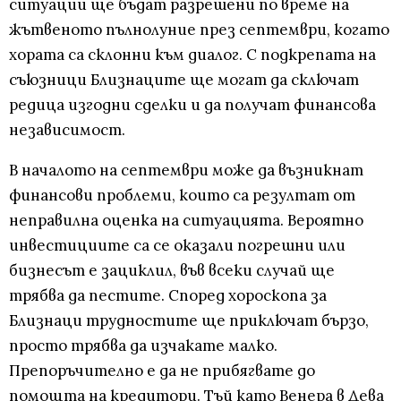
ситуации ще бъдат разрешени по време на
жътвеното пълнолуние през септември, когато
хората са склонни към диалог. С подкрепата на
съюзници Близнаците ще могат да сключат
редица изгодни сделки и да получат финансова
независимост.
В началото на септември може да възникнат
финансови проблеми, които са резултат от
неправилна оценка на ситуацията. Вероятно
инвестициите са се оказали погрешни или
бизнесът е зациклил, във всеки случай ще
трябва да пестите. Според хороскопа за
Близнаци трудностите ще приключат бързо,
просто трябва да изчакате малко.
Препоръчително е да не прибягвате до
помощта на кредитори. Тъй като Венера в Дева