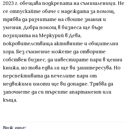
2023 г. обещава подкрепата на съмишленици. Не
се отпускайте обаче с надеждата за помощ,
трябва да разчитате на своите знания и
умения. Добра помощ в бизнеса ще бъде
позицията на Меркурий в Дева,
покровителстваща активните и общителни
хора. Без съмнение можете да отворите
собствен бизнес, да инвестирате пари в ценни
книжа, но това едва ли ще ви заинтересува. Но
перспективата да печелите пари от
недвижими имоти ще ви допадне. Трябва да
започнете да си търсите апартамент или
къща.
Виж още: