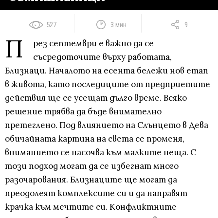
527
3 мин
9
П
рез септември е важно да се
съсредоточите върху работата,
Близнаци. Началото на есента бележи нов етап
в живота, като последиците от предприетите
действия ще се усещат дълго време. Всяко
решение трябва да бъде внимателно
претеглено. Под влиянието на Слънцето в Дева
обичайната картина на света се променя,
вниманието се насочва към малките неща. С
този подход могат да се избегнат много
разочарования. Близнаците ще могат да
преодолеят комплексите си и да направят
крачка към мечтите си. Конфликтните