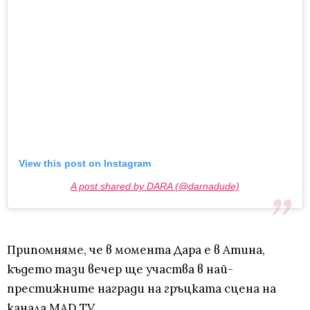
View this post on Instagram
A post shared by DARA (@darnadude)
Припомняме, че в момента Дара е в Атина,
където тази вечер ще участва в най-
престижните награди на гръцката сцена на
канала MAD TV.