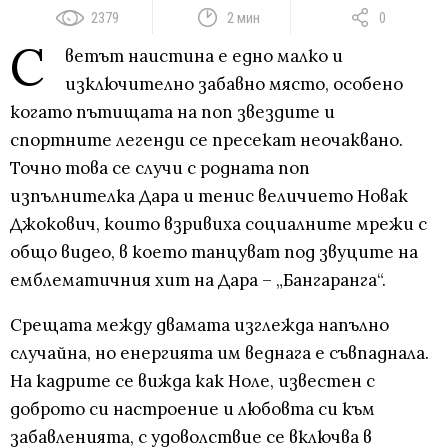
2379
2 мин
0
С
ветът наистина е едно малко и
изключително забавно място, особено
когато пътищата на поп звездите и
спортните легенди се пресекат неочаквано.
Точно това се случи с родната поп
изпълнителка Дара и тенис величието Новак
Джокович, които взривиха социалните мрежи с
общо видео, в което танцуват под звуците на
емблематичния хит на Дара – „Бангаранга“.
Срещата между двамата изглежда напълно
случайна, но енергията им веднага е съвпаднала.
На кадрите се вижда как Ноле, известен с
доброто си настроение и любовта си към
забавленията, с удоволствие се включва в