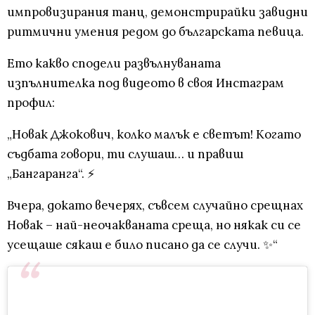
импровизирания танц, демонстрирайки завидни
ритмични умения редом до българската певица.
Ето какво сподели развълнуваната
изпълнителка под видеото в своя Инстаграм
профил:
„Новак Джокович, колко малък е светът! Когато
съдбата говори, ти слушаш… и правиш
„Бангаранга“. ⚡️
Вчера, докато вечерях, съвсем случайно срещнах
Новак – най-неочакваната среща, но някак си се
усещаше сякаш е било писано да се случи. ✨“