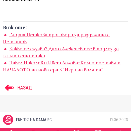
Виж още:
Глория Петкова проговори за раздялата с
Петканов
Какво се случва? Димо Алексиев пее в подлез за
жълти стотинки
Павел Николов и Ивет Лалова-Колио поставят
НАЧАЛОТО на нова ера в “Игри на волята”
НАЗАД
17.06.2026
ЕКИПЪТ НА DAMA.BG