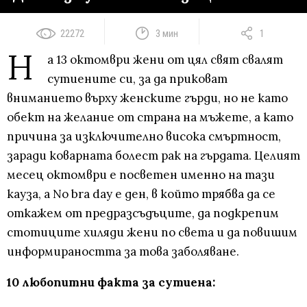
22272
3 мин
1
Н
а 13 октомври жени от цял свят свалят
сутиените си, за да приковат
вниманието върху женските гърди, но не като
обект на желание от страна на мъжете, а като
причина за изключително висока смъртност,
заради коварната болест рак на гърдата. Целият
месец октомври е посветен именно на тази
кауза, а No bra day е ден, в който трябва да се
откажем от предразсъдъците, да подкрепим
стотиците хиляди жени по света и да повишим
информираността за това заболяване.
10 любопитни факта за сутиена: