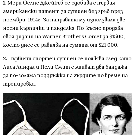
1.
Мери Фелпс Джейкъб се сдобива с първия
американски патент за сутиен без гръб през
ноември, 1914г. За направата му използвала две
носни кърпички и панделка. По-късно продава
своя дизайн на Warner Brothers Corset за $1500,
което днес се равнява на сумата от $21 000.
2.
Първият спортен сутиен се появява след като
Лиса Линдал и Поли Смит съшиват два бандажа
за по-голяма поддръжка на гърдите по време на
тренировка.