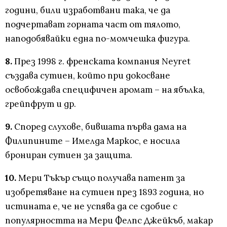
години, били изработвани така, че да
подчертават горната част от тялото,
наподобявайки една по-момчешка фигура.
8.
През 1998 г. френската компания Neyret
създава сутиен, който при докосване
освобождава специфичен аромат – на ябълка,
грейпфрут и др.
9.
Според слухове, бившата първа дама на
Филипините – Имелда Маркос, е носила
брониран сутиен за защита.
10.
Мери Тъкър също получава патент за
изобретяване на сутиен през 1893 година, но
истината е, че не успява да се сдобие с
популярността на Мери Фелпс Джейкъб, макар