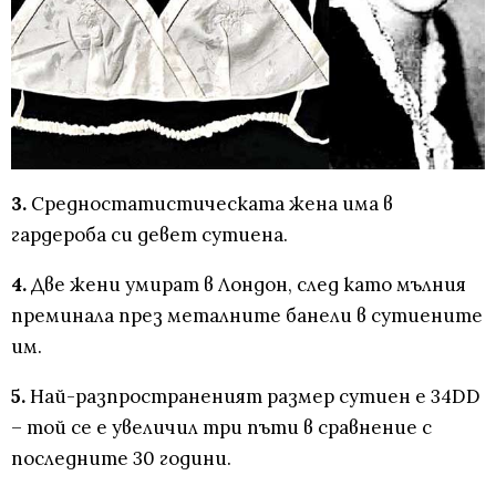
3.
Средностатистическата жена има в
гардероба си девет сутиена.
4.
Две жени умират в Лондон, след като мълния
преминала през металните банели в сутиените
им.
5.
Най-разпространеният размер сутиен е 34DD
– той се е увеличил три пъти в сравнение с
последните 30 години.