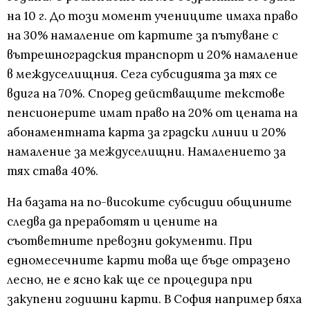
на 10 г. До този момент учениците имаха право
на 30% намаление от картите за пътуване с
вътрешноградския транспорт и 20% намаление
в междуселищния. Сега субсидията за тях се
вдига на 70%. Според действащите текстове
пенсионерите имат право на 20% от цената на
абонаментната карта за градски линии и 20%
намаление за междуселищни. Намалението за
тях става 40%.
На базата на по-високите субсидии общините
следва да преработят и цените на
съответните превозни документи. При
едномесечните карти това ще бъде отразено
лесно, не е ясно как ще се процедира при
закупени годишни карти. В София например бяха