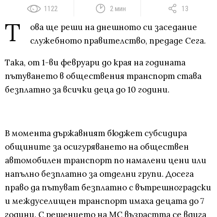
1122
2 мин
13
Т
ова ще реши на днешното си заседание
служебното правителство, предаде Сега.
Така, от 1-ви февруари до края на годината
пътуването в обществения транспорт става
безплатно за всички деца до 10 години.
В момента държавният бюджет субсидира
общините за осигуряването на обществен
автомобилен транспорт по намалени цени или
напълно безплатно за отделни групи. Досега
право да пътуват безплатно с вътрешноградски
и междуселищен транспорт имаха децата до 7
години. С решението на МС възрастта се вдига