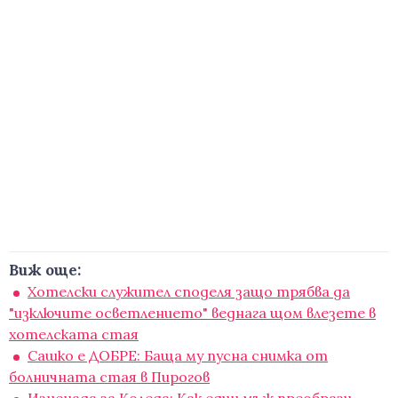
Виж още:
Хотелски служител споделя защо трябва да
"изключите осветлението" веднага щом влезете в
хотелската стая
Сашко е ДОБРЕ: Баща му пусна снимка от
болничната стая в Пирогов
Изненада за Коледа: Как един мъж преобрази