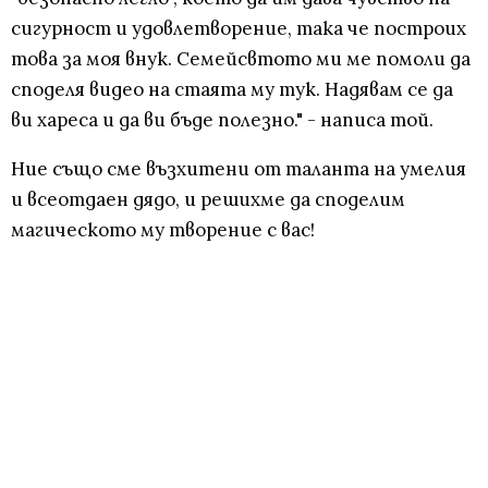
сигурност и удовлетворение, така че построих
това за моя внук. Семейсвтото ми ме помоли да
споделя видео на стаята му тук. Надявам се да
ви хареса и да ви бъде полезно." - написа той.
Ние също сме възхитени от таланта на умелия
и всеотдаен дядо, и решихме да споделим
магическото му творение с вас!