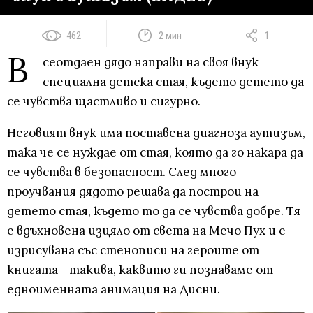
462
2 мин
1
В
сеотдаен дядо направи на своя внук
специална детска стая, където детето да
се чувства щастливо и сигурно.
Неговият внук има поставена диагноза аутизъм,
така че се нуждае от стая, която да го накара да
се чувства в безопасност. След много
проучвания дядото решава да построи на
детето стая, където то да се чувства добре. Тя
е вдъхновена изцяло от света на Мечо Пух и е
изрисувана със стенописи на героите от
книгата - такива, каквито ги познаваме от
едноименната анимация на Дисни.