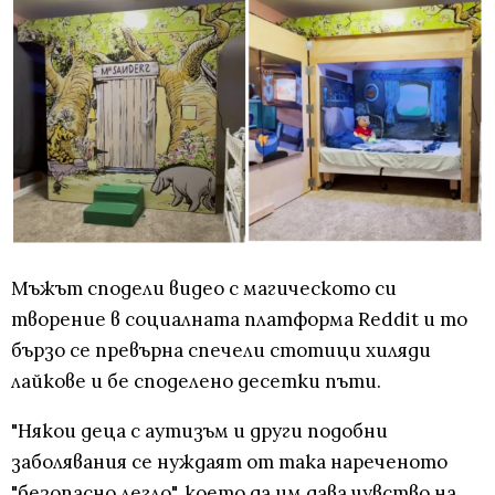
Мъжът сподели видео с магическото си
творение в социалната платформа Reddit и то
бързо се превърна спечели стотици хиляди
лайкове и бе споделено десетки пъти.
"Някои деца с аутизъм и други подобни
заболявания се нуждаят от така нареченото
"безопасно легло", което да им дава чувство на