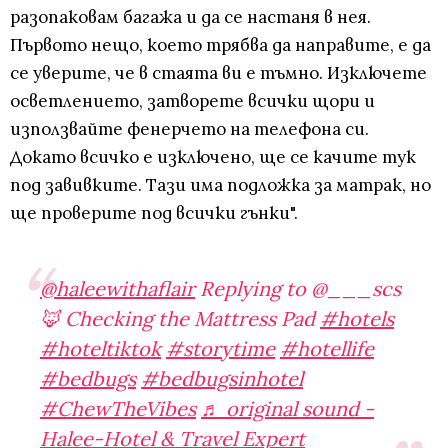
разопаковам багажа и да се настаня в нея.
Първото нещо, което трябва да направите, е да
се уверите, че в стаята ви е тъмно. Изключете
осветлението, затворете всички щори и
използвайте фенерчето на телефона си.
Докато всичко е изключено, ще се качите тук
под завивките. Тази има подложка за матрак, но
ще проверите под всички гънки".
@haleewithaflair
Replying to @___scs
🦊 Checking the Mattress Pad
#hotels
#hoteltiktok
#storytime
#hotellife
#bedbugs
#bedbugsinhotel
#ChewTheVibes
♬ original sound -
Halee-Hotel & Travel Expert