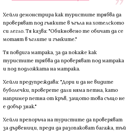
Хейли демонстрира как туристите трябва да
проверяват под гънките в ъгъла на хотелското
си легло. Тя казва: "Обикновено те обичат да се
мотаят в ъглите и гънките."
Тя повдига матрака, за да покаже как
туристите трябва да проверяват под матрака
и под подложката на матрака.
Хейли предупреждава: "Дори и да не видите
буболечки, проверете дали няма петна, като
например петна от кръв, защото това също не
е добър знак."
Хейли препоръча на туристите да проверяват
за дървеници, преди да разопаковат багажа, тъй