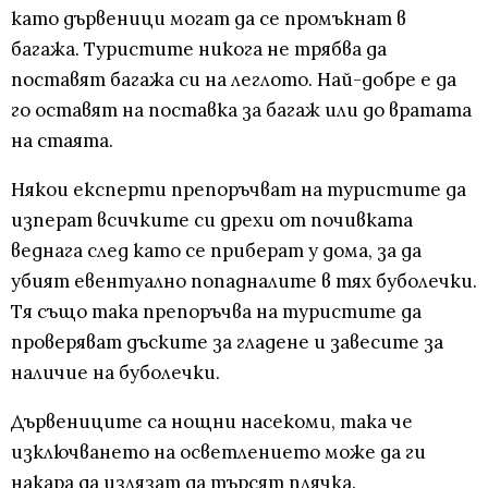
като дървеници могат да се промъкнат в
багажа. Туристите никога не трябва да
поставят багажа си на леглото. Най-добре е да
го оставят на поставка за багаж или до вратата
на стаята.
Някои експерти препоръчват на туристите да
изперат всичките си дрехи от почивката
веднага след като се приберат у дома, за да
убият евентуално попадналите в тях буболечки.
Тя също така препоръчва на туристите да
проверяват дъските за гладене и завесите за
наличие на буболечки.
Дървениците са нощни насекоми, така че
изключването на осветлението може да ги
накара да излязат да търсят плячка.