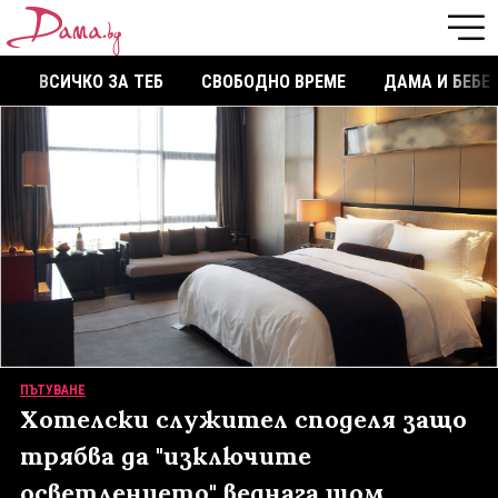
ВСИЧКО ЗА ТЕБ
СВОБОДНО ВРЕМЕ
ДАМА И БЕБЕ
ПЪТУВАНЕ
Хотелски служител споделя защо
трябва да "изключите
осветлението" веднага щом