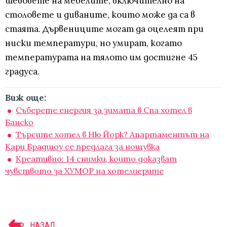
шевовете на мебелите, включително на
столовете и диваните, които може да са в
стаята. Дървениците могат да оцелеят при
ниски температури, но умират, когато
температурата на тялото им достигне 45
градуса.
Виж още:
Съберете енергия за зимата в Спа хотел в
Банско
Търсите хотел в Ню Йорк? Апартаментът на
Кари Брадшоу се предлага за нощувка
Креативно: 14 снимки, които доказват
чувството за ХУМОР на хотелиерите
НАЗАД