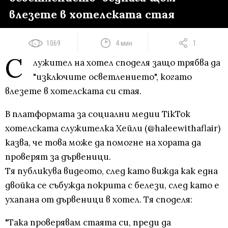
влезете в хотелската стая
1069
4 мин
1
С
лужител на хотел споделя защо трябва да
"изключите осветлението", когато
влезете в хотелската си стая.
В платформата за социални медии TikTok
хотелската служителка Хейли (@haleewithaflair)
казва, че това може да помогне на хората да
проверят за дървеници.
Тя публикува видеото, след като вижда как една
двойка се събужда покрита с белези, след като е
ухапана от дървеници в хотел. Тя споделя:
"Така проверявам стаята си, преди да