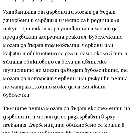
Ухапванията от дървеници могат да бъдат
зачервени и сърбящи и често са в редица или
накуп. При някои хора ухапванията могат да
предизвикат алергична реакция. Буболечките
могат да бъдат тъмножълти, червени или
кафяви и обикновено са дълги само около 5 mm, а
яйцата обикновено са бели на цвят. Ако
туристите не могат да видят буболечките, те
могат да потърсят червени или ръждиви петна
по матрака, които може да са смачкани
буболечки.
Тъмните петна могат да бъдат екскременти на
дървеници и могат да се разкървавят върху
тъканта. Дървениците обикновено се крият в