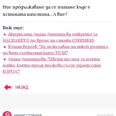
Ние продължаваме да се питаме къде е
истината наистина... А вие?
Виж още:
Aктрисата Диана Димитрова открито за
НАСИЛИЕТО по време на снимки (СНИМКИ)
Юлиан Вергов: "Не пожелавам на никой родител
да види съобщения като ТЕЗИ"
Диана Димитрова: "Цветя ще има за моята
майка, която проля толкова сълзи заради един
ИЗРОД!"
НАЗАД
16.03.2023
МАРИЯ СТОЯНОВА