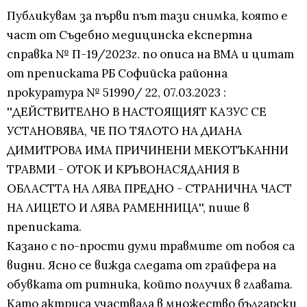
Публикувам за първи път тази снимка, която е
част от Съдебно медицинска експертна
справка № П-19/2023г. по описа на ВМА и цитат
от преписката РБ Софийска районна
прокуратура № 51990/ 22, 07.03.2023 :
''ДЕЙСТВИТЕЛНО В НАСТОЯЩИЯТ КАЗУС СЕ
УСТАНОВЯВА, ЧЕ ПО ТЯЛОТО НА ДИАНА
ДИМИТРОВА ИМА ПРИЧИНЕНИ МЕКОТЪКАННИ
ТРАВМИ - ОТОК И КРЪВОНАСЯДАНИЯ В
ОБЛАСТТА НА ЛЯВА ПРЕДНО - СТРАНИЧНА ЧАСТ
НА ЛИЦЕТО И ЛЯВА РАМЕННИЦА'', пише в
преписката.
Казано с по-прости думи травмите от побоя са
видни. Ясно се вижда следата от грайфера на
обувката от ритника, който получих в главата.
Като актриса участвала в множество български