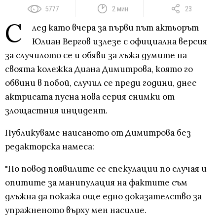
5777
2 мин
23
С
лед като вчера за първи път актьорът
Юлиан Вергов излезе с официална версия
за случилото се и обяви за лъжа думите на
своята колежка Диана Димитрова, която го
обвини в побой, случил се преди години, днес
актрисата пусна нова серия снимки от
злощастния инцидент.
Публикуваме наисаното от Димитрова без
редакторска намеса:
"По повод появилите се спекулации по случая и
опитите за манипулация на фактите съм
длъжна да покажа още едно доказателство за
упражненото върху мен насилие.