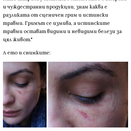
и чуждестранни продукции, знам каква е
разликата от сценичен грим и истински
травми. Гримът се измива, а истинските
травми остават видими и невидими белези за
цял живот."
А ето и снимките: