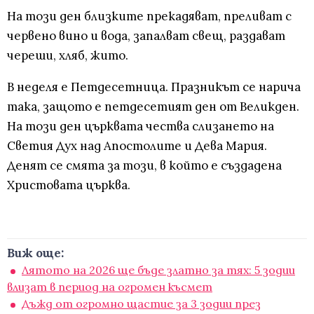
На този ден близките прекадяват, преливат с
червено вино и вода, запалват свещ, раздават
череши, хляб, жито.
В неделя е Петдесетница. Празникът се нарича
така, защото е петдесетият ден от Великден.
На този ден църквата чества слизането на
Светия Дух над Апостолите и Дева Мария.
Денят се смята за този, в който е създадена
Христовата църква.
Виж още:
Лятото на 2026 ще бъде златно за тях: 5 зодии
влизат в период на огромен късмет
Дъжд от огромно щастие за 3 зодии през