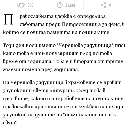
596
2 мин
0
П
равославната църква е определила
съботата преди Петдесетница за деня, в
който се почита паметта на починалите.
Този ден носи името "Черешова задушница", тъй
като това е най-популярният плод по това
време от годината. Това е и втората от трите
големи помена през годината.
На Черешова задушница в храмовете се правят
заупокойни свети литургии. След това в
църквите, както и на гробовете на починалите
православни християни се отслужват панахиди
за упокой на душите на "отминалите от тоя
свят".