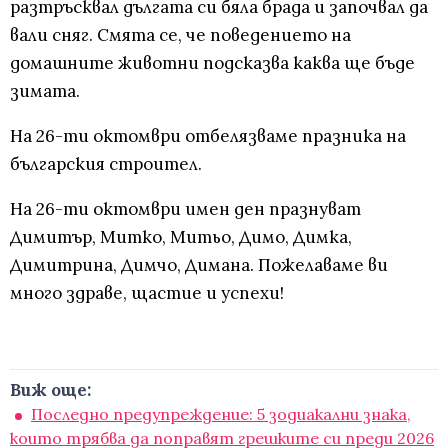
разтръсквал дългата си бяла брада и започвал да
вали сняг. Смята се, че поведението на
домашните животни подсказва каква ще бъде
зимата.
На 26-ти октомври отбелязваме празника на
българския строител.
На 26-ти октомври имен ден празнуват
Димитър, Митко, Митьо, Димо, Димка,
Димитрина, Димчо, Димана. Пожелаваме ви
много здраве, щастие и успехи!
Виж още:
Последно предупреждение: 5 зодиакални знака,
които трябва да поправят грешките си преди 2026