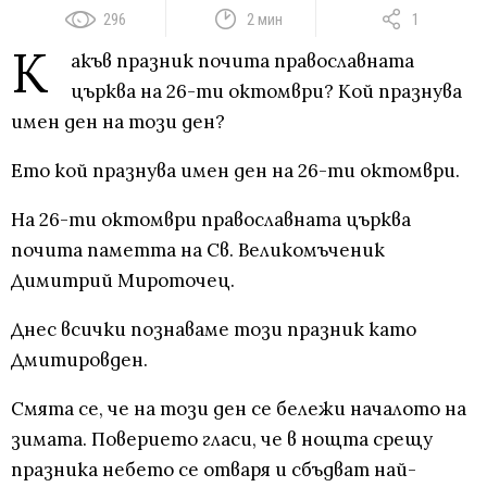
296
2 мин
1
К
акъв празник почита православната
църква на 26-ти октомври? Кой празнува
имен ден на този ден?
Ето кой празнува имен ден на 26-ти октомври.
На 26-ти октомври православната църква
почита паметта на Св. Великомъченик
Димитрий Мироточец.
Днес всички познаваме този празник като
Дмитировден.
Смята се, че на този ден се бележи началото на
зимата. Поверието гласи, че в нощта срещу
празника небето се отваря и сбъдват най-