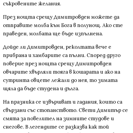
съкровените желания.
През нощта срещу Димитровден можете да
отправите молба към Бога в полунощ. Ако сте
праведен, молбата ще бъде изпълнена.
Дойде ли Димитровден, реколтата вече е
прибрана и хамбарите са пълни. Според друго
поверие през нощта срещу Димитровден
овчарите хвърляли тояга в кошарата и ако на
сутринта овцете лежали до нея, то зимата
щяла да бъде студена и дълга.
На празника се извършват и гадания, които са
свързани със стопанството. Свети Димитър се
смята за повелител на зимните студове и
снегове. В легендите се разказва как той