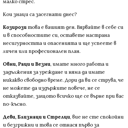
малко стрес.
Кои знаци са засегнати днес?
Козирози
това е вашият ден. Вярвайте в себе си
и в способностите си, оставете настрана
несигурността и опасенията и ще успеете в
личен или професионален план.
Овни, Раци и Везни
, имате много работа и
задължения за уреждане и няма да имате
никакво свободно време. Дори да ви се струва, че
не можете да издържите повече, не се
отказвайте, защото всичко ще се върне при вас
по-късно.
Деви, Близнаци и Стрелци
, вие не сте спокойни
и безгрижни и това се отнася първо за