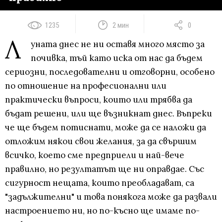
1235
2 мин
0
Л
уната днес не ни оставя много място за
почивка, тъй като иска от нас да бъдем
сериозни, последователни и отговорни, особено
по отношение на професионални или
практически въпроси, които или трябва да
бъдат решени, или ще възникнат днес. Въпреки
че ще бъдем потиснати, може да се наложи да
отложим някои свои желания, за да свършим
всичко, което сме предприели и най-вече
правилно, но резултатът ще ни оправдае. Със
сигурност нещата, които преобладават, са
"задължителни" и това понякога може да развали
настроението ни, но по-късно ще имаме по-