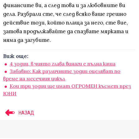
финансите ви, а след това и за любовните ви
дела. Разбрали сте, че след всяко ваше грешно
действие този, който плаща за него, сте вие,
затова продължавайте да спазвате мярката и
няма да загубите.
Виж още:
4 зодии, в чиято глава винаги е пълна каша
Забавно: Как различните зодии оцеляват по
време на месечния цикъл
Кои три зодии ще имат ОГРОМЕН късмет през
ЮНИ
НАЗАД