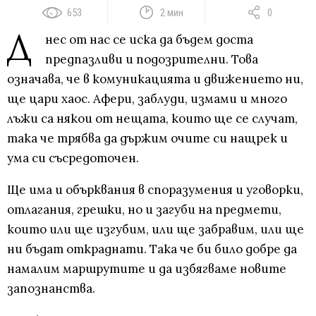
653
2 мин
0
Д
нес от нас се иска да бъдем доста
предпазливи и подозрителни. Това
означава, че в комуникацията и движението ни,
ще цари хаос. Афери, заблуди, измами и много
лъжи са някои от нещата, които ще се случат,
така че трябва да държим очите си нащрек и
ума си съсредоточен.
Ще има и обърквания в споразумения и уговорки,
отлагания, грешки, но и загуби на предмети,
които или ще изгубим, или ще забравим, или ще
ни бъдат откраднати. Така че би било добре да
намалим маршрутите и да избягваме новите
запознанства.