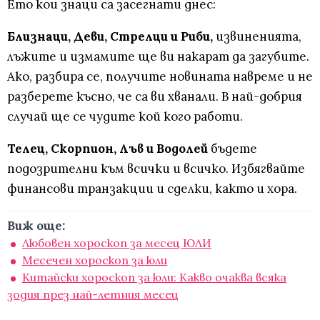
Ето кои знаци са засегнати днес:
Близнаци, Деви, Стрелци и Риби,
извиненията,
лъжите и измамите ще ви накарат да загубите.
Ако, разбира се, получите новината навреме и не
разберете късно, че са ви хванали. В най-добрия
случай ще се чудите кой кого работи.
Телец, Скорпион, Лъв и Водолей
бъдете
подозрителни към всички и всичко. Избягвайте
финансови транзакции и сделки, както и хора.
Виж още:
Любовен хороскоп за месец ЮЛИ
Месечен хороскоп за юли
Китайски хороскоп за юли: Какво очаква всяка
зодия през най-летния месец