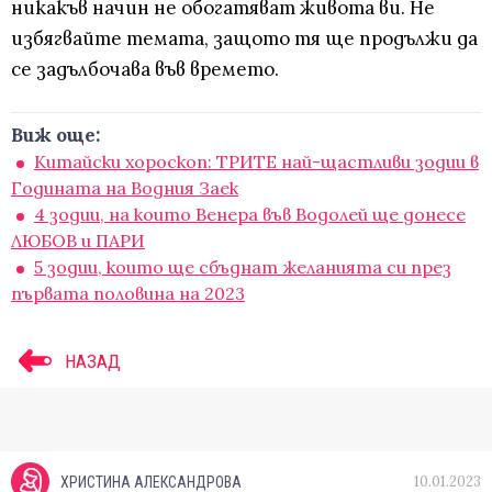
никакъв начин не обогатяват живота ви. Не
избягвайте темата, защото тя ще продължи да
се задълбочава във времето.
Виж още:
Китайски хороскоп: ТРИТЕ най-щастливи зодии в
Годината на Водния Заек
4 зодии, на които Венера във Водолей ще донесе
ЛЮБОВ и ПАРИ
5 зодии, които ще сбъднат желанията си през
първата половина на 2023
НАЗАД
10.01.2023
ХРИСТИНА АЛЕКСАНДРОВА