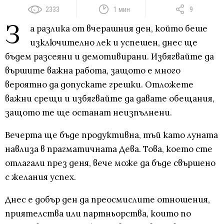
2333
1 мин
9
З
а разлика от вчерашния ден, който беше
изключително лек и успешен, днес ще
бъдем разсеяни и демотивирани. Избягвайте да
вършите важна работа, защото е много
вероятно да допускате грешки. Отложете
важни срещи и избягвайте да давате обещания,
защото те ще останат неизпълнени.
Вечерта ще бъде продуктивна, тъй като луната
навлиза в прагматичната Дева. Това, което сте
отлагали през деня, вече може да бъде свършено
с желания успех.
Днес е добър ден да преосмислите отношения,
приятелства или партньорства, които по