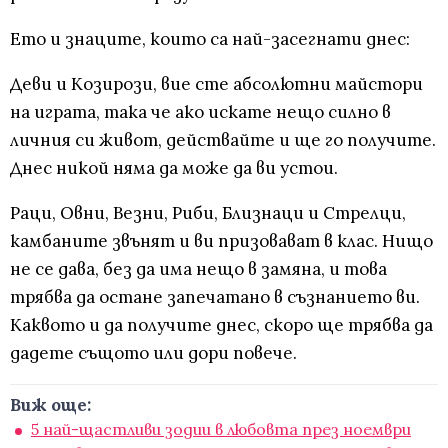
Ето и знаците, които са най-засегнати днес:
Деви и Козирози, вие сте абсолютни майстори
на играта, така че ако искате нещо силно в
личния си живот, действайте и ще го получите.
Днес никой няма да може да ви устои.
Раци, Овни, Везни, Риби, Близнаци и Стрелци,
камбаните звънят и ви призовават в клас. Нищо
не се дава, без да има нещо в замяна, и това
трябва да остане запечатано в съзнанието ви.
Каквото и да получите днес, скоро ще трябва да
дадете същото или дори повече.
Виж още:
5 най-щастливи зодии в любовта през ноември