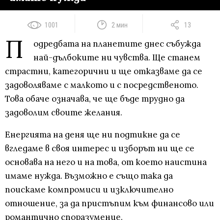
1001
2 мин
13
П
одредбата на планетите днес събужда
най-дълбоките ни чувства. Ще станем
страстни, категорични и ще отказваме да се
задоволяваме с малкото и с посредственото.
Това обаче означава, че ще бъде трудно да
задоволим своите желания.
Енергията на деня ще ни подтикне да се
вгледаме в своя интерес и изборът ни ще се
основава на него и на това, от което наистина
имаме нужда. Възможно е също така да
поискаме компромиси и изключително
отношение, за да пристъпим към финансово или
романтично споразумение.