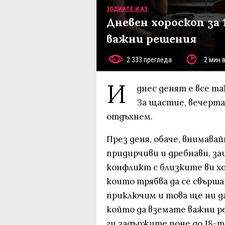
ЗОДИИТЕ И АЗ
Дневен хороскоп за 
важни решения
2 333 прегледа
2 мин 
И
днес денят е все т
За щастие, вечерта
отдъхнем.
През деня, обаче, внимава
придирчиви и дребнави, за
конфликт с близките ви х
които трябва да се свърша
приключим и това ще ни дад
който да вземате важни ре
ги задържите поне до 18-т