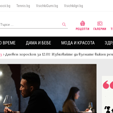
ocii.bg
Tennis.bg
VsichkiGumi.bg
VsichkiIgri.bg
РЕЦЕПТИ
ГАЛЕРИИ
Т
О ВРЕМЕ
ДАМА И БЕБЕ
МОДА И КРАСОТА
ЗДР
аз
›
Дневен хороскоп за 12.01: Избягвайте да вземате важни ре