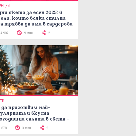
ЕНЦИИ
ни якета за есен 2025: 6
ела, които всяка стилна
а трябва да има в гардероба
14 907
9 мин
2
ПТИ
 да приготвим най-
улярната и вкусна
огодишна салата в света -
епта Мимоза
6 878
3 мин
2