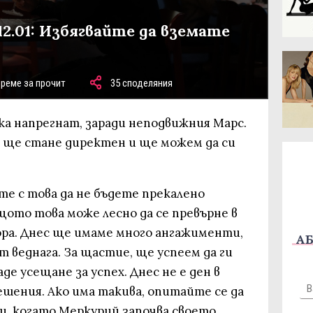
12.01: Избягвайте да вземате
време за прочит
35 споделяния
ака напрегнат, заради неподвижния Марс.
 ще стане директен и ще можем да си
йте с това да не бъдете прекалено
щото това може лесно да се превърне в
ора. Днес ще имаме много ангажименти,
АБ
т веднага. За щастие, ще успеем да ги
е усещане за успех. Днес не е ден в
шения. Ако има такива, опитайте се да
и, когато Меркурий започва своето