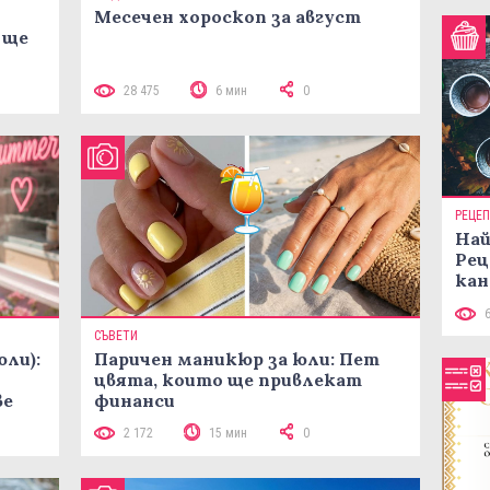
Месечен хороскоп за август
 ще
28 475
6 мин
0
РЕЦЕ
Най
Рец
кан
СЪВЕТИ
юли):
Паричен маникюр за юли: Пет
цвята, които ще привлекат
ве
финанси
2 172
15 мин
0