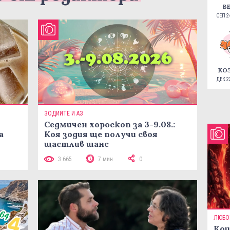
В
СЕП 24
КО
ДЕК 22
ЗОДИИТЕ И АЗ
Седмичен хороскоп за 3-9.08.:
а
Коя зодия ще получи своя
щастлив шанс
3 665
7 мин
0
ЛЮБО
Кои