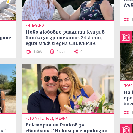
Лъв
ИНТЕРЕСНО
Ново любовно риалити влиза в
жданe
битка за зрителите: 24 жени,
един мъж и една СВЕКЪРВА
1 506
3 мин
0
ЛЮБО
На 
пре
бог
ИСТОРИИТЕ НА ЕДНА ДАМА
Виктория на Рачков за
та"
сватбата: "Искам да е приказно