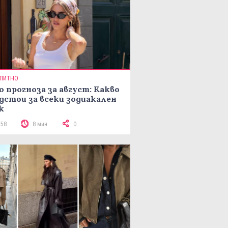
ПИТНО
о прогноза за август: Какво
дстои за всеки зодиакален
к
158
8 мин
0