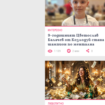
ИНТЕРЕСНО
9-годишният Цветослав
Балачев от Козлодуй стана
шампион по ментална
аритметика с 320 задачи за
1 139
2 мин
0
минути
ЛЮБОПИТНО