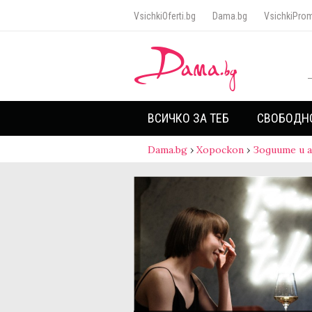
VsichkiOferti.bg
Dama.bg
VsichkiProm
ВСИЧКО ЗА ТЕБ
СВОБОДН
Dama.bg
›
Хороскоп
›
Зодиите и 