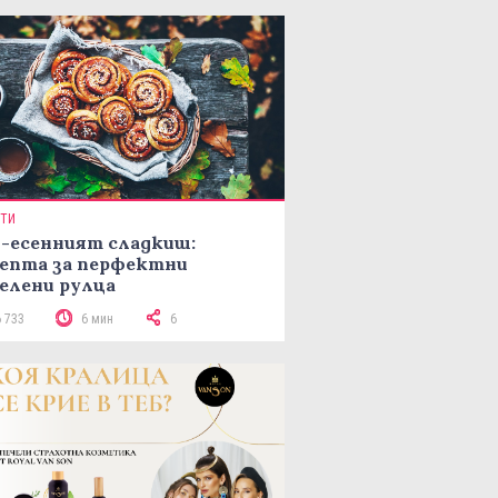
ПТИ
-есенният сладкиш:
епта за перфектни
елени рулца
6 733
6 мин
6