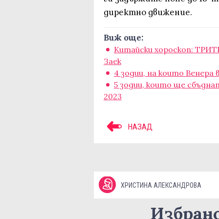
директно движение.
Виж още:
Китайски хороскоп: ТРИТ
Заек
4 зодии, на които Венера
5 зодии, които ще сбъдна
2023
НАЗАД
ХРИСТИНА АЛЕКСАНДРОВА
Избран