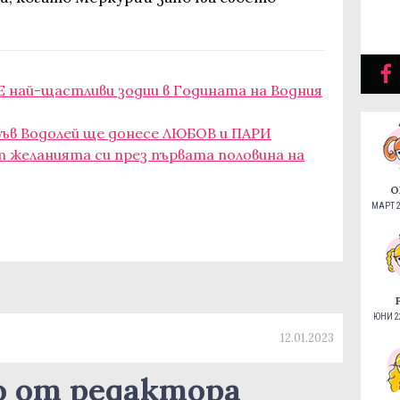
Е най-щастливи зодии в Годината на Водния
 във Водолей ще донесе ЛЮБОВ и ПАРИ
т желанията си през първата половина на
О
МАРТ 2
ЮНИ 22
12.01.2023
о от редактора