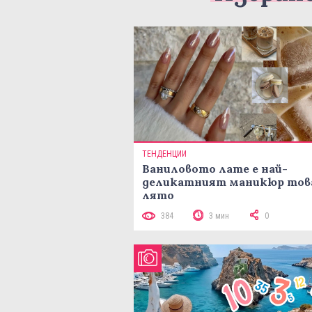
ТЕНДЕНЦИИ
Ваниловото лате е най-
деликатният маникюр тов
лято
384
3 мин
0