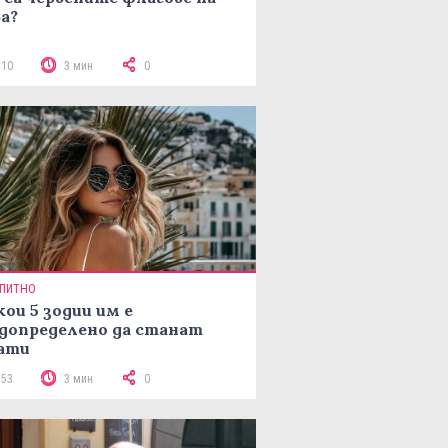
а?
110
3 мин
0
ПИТНО
кои 5 зодии им е
допределено да станат
ати
153
3 мин
0