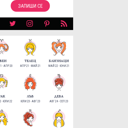
ЗАПИШИ СЕ
ВЕН
ТЕЛЕЦ
БЛИЗНАЦИ
1 - АПР 20
АПР 21 - МАЙ 21
МАЙ 22 - ЮНИ 21
РАК
ЛЪВ
ДЕВА
 - ЮЛИ 22
ЮЛИ 23 - АВГ 23
АВГ 24 - СЕП 23