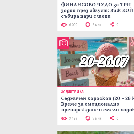
ФИНАНСОВО ЧУДО за ТРИ
зодии през август: Виж КОЙ
събира пари с шепи
6 090
6 мин
0
ЗОДИИТЕ И АЗ
Седмичен хороскоп (20 – 26 
Време за емоционално
пренареждане и смели ходо
3 199
5 мин
0