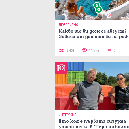
ЛЮБОПИТНО
Какво ще ви донесе август?
Зависи от датата ви на ра
2 461
11 мин
0
ИНТЕРЕСНО
Ето коя е първата сигурна
участничка в "Игри на воля