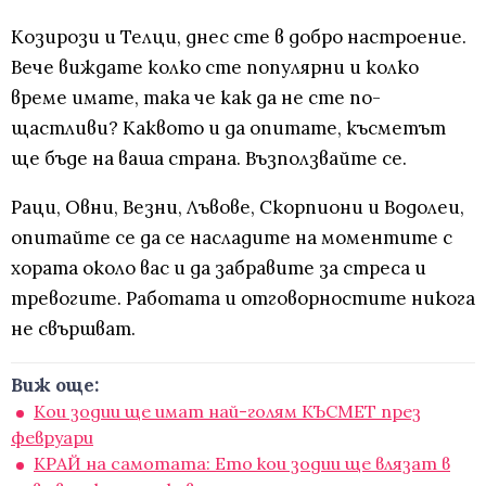
Козирози и Телци, днес сте в добро настроение.
Вече виждате колко сте популярни и колко
време имате, така че как да не сте по-
щастливи? Каквото и да опитате, късметът
ще бъде на ваша страна. Възползвайте се.
Раци, Овни, Везни, Лъвове, Скорпиони и Водолеи,
опитайте се да се насладите на моментите с
хората около вас и да забравите за стреса и
тревогите. Работата и отговорностите никога
не свършват.
Виж още:
Кои зодии ще имат най-голям КЪСМЕТ през
февруари
КРАЙ на самотата: Ето кои зодии ще влязат в