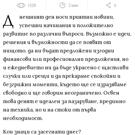
1028
2 мин
6
Д
нешният ден носи приятни новини,
успешни начинания и положително
развитие по различни въпроси. Възможно е идеи,
решения и възможности да се появят от
нищото, да ни бъдат предложени изгодни
финансови или професионални предложения, но
и ежедневието ни да бъде украсено с щастливи
случки или срещи и да прекараме спокойни и
безгрижни моменти, където ще се изразяваме
свободно и ще говорим неограничено. Освен
това денят е идеален за пазаруване, предимно
на техника, но и на стоки от първа
необходимост.
Кои знаци са засегнати днес?