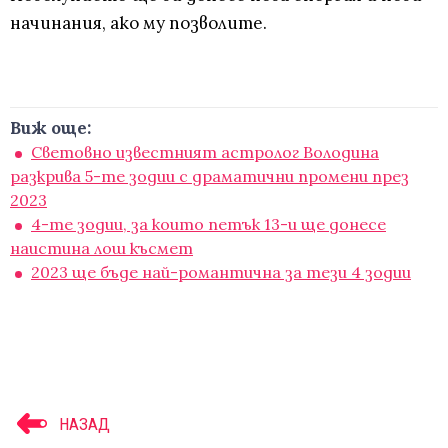
начинания, ако му позволите.
Виж още:
Световно известният астролог Володина
разкрива 5-те зодии с драматични промени през
2023
4-те зодии, за които петък 13-и ще донесе
наистина лош късмет
2023 ще бъде най-романтична за тези 4 зодии
НАЗАД