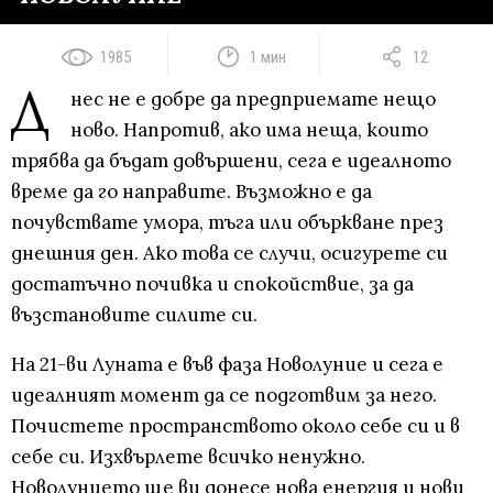
1985
1 мин
12
Д
нес не е добре да предприемате нещо
ново. Напротив, ако има неща, които
трябва да бъдат довършени, сега е идеалното
време да го направите. Възможно е да
почувствате умора, тъга или объркване през
днешния ден. Ако това се случи, осигурете си
достатъчно почивка и спокойствие, за да
възстановите силите си.
На 21-ви Луната е във фаза Новолуние и сега е
идеалният момент да се подготвим за него.
Почистете пространството около себе си и в
себе си. Изхвърлете всичко ненужно.
Новолунието ще ви донесе нова енергия и нови