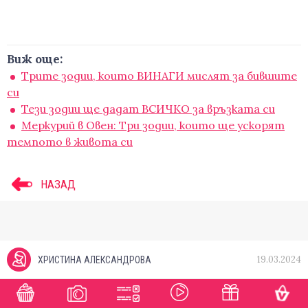
Виж още:
Трите зодии, които ВИНАГИ мислят за бившите
си
Тези зодии ще дадат ВСИЧКО за връзката си
Меркурий в Овен: Три зодии, които ще ускорят
темпотo в живота си
НАЗАД
19.03.2024
ХРИСТИНА АЛЕКСАНДРОВА