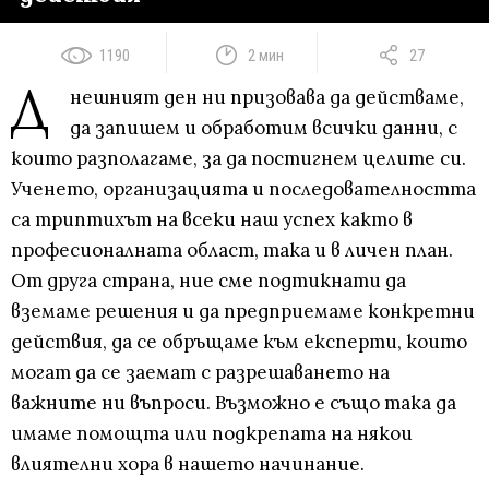
1190
2 мин
27
Д
нешният ден ни призовава да действаме,
да запишем и обработим всички данни, с
които разполагаме, за да постигнем целите си.
Ученето, организацията и последователността
са триптихът на всеки наш успех както в
професионалната област, така и в личен план.
От друга страна, ние сме подтикнати да
вземаме решения и да предприемаме конкретни
действия, да се обръщаме към експерти, които
могат да се заемат с разрешаването на
важните ни въпроси. Възможно е също така да
имаме помощта или подкрепата на някои
влиятелни хора в нашето начинание.