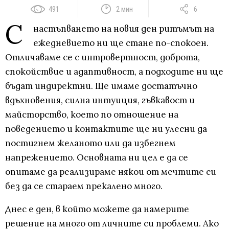
491
2 мин
6
С
настъпването на новия ден ритъмът на
ежедневието ни ще стане по-спокоен.
Отличаваме се с интровертност, доброта,
спокойствие и адаптивност, а подходите ни ще
бъдат индиректни. Ще имаме достатъчно
вдъхновения, силна интуиция, гъвкавост и
майсторство, което по отношение на
поведението и контактите ще ни улесни да
постигнем желаното или да избегнем
напрежението. Основната ни цел е да се
опитаме да реализираме някои от мечтите си
без да се стараем прекалено много.
Днес е ден, в който можете да намерите
решение на много от личните си проблеми. Ако