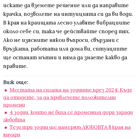
искате да вземете решение или да направите
крачка, позволете на интуицията си да ви води.
В края на краищата лесно улавяте вибрациите
около себе си, така че действайте според тях.
Ако не изясните някои въпроси, свързани с
връзката, работата или дома ви, ситуациите
ще останат мътни и няма да знаете какво да
правите.
Виж още:
Местата на силата на зодиите през 2024: Къде
да отидете, за да привлечете положителни
промени
4 зодии, които не биха се променили дори заради
любовта
Тези три зодии ще намерят ЛЮБОВТА в края на
януари