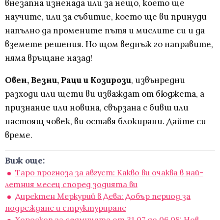
внезапна изненада или за нещо, което ще
научите, или за събитие, което ще ви принуди
напълно да промените пътя и мислите си и да
вземете решения. Но щом веднъж го направите,
няма връщане назад!
Овен, Везни, Раци и Козирози
, извънредни
разходи или щети ви изваждат от бюджета, а
признание или новина, свързана с бивш или
настоящ човек, ви оставя блокирани. Дайте си
време.
Виж още:
Таро прогноза за август: Какво ви очаква в най-
летния месец според зодията ви
Директен Меркурий в Дева: Добър период за
подреждане и структуриране
Хороскоп за седмицата от 31.07 до 06.08: Нов