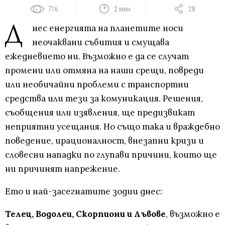
716
2 мин
28
Д
нес енергията на планетите носи
неочаквани събития и смущава
ежедневието ни. Възможно е да се случат
промени или отмяна на наши срещи, повреди
или необичайни проблеми с транспортни
средства или тези за комуникация. Решения,
съобщения или изявления, ще предизвикат
неприятни усещания. Но също така и враждебно
поведение, ирационалност, внезапни кризи и
словесни нападки по глупави причини, които ще
ни причинят напрежение.
Ето и най-засегнатите зодии днес:
Телец, Водолеи, Скорпиони и Лъвове
, възможно е