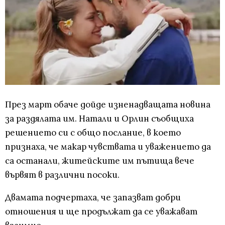
През март обаче дойде изненадващата новина
за раздялата им. Натали и Орлин съобщиха
решението си с общо послание, в което
признаха, че макар чувствата и уважението да
са останали, житейските им пътища вече
вървят в различни посоки.
Двамата подчертаха, че запазват добри
отношения и ще продължат да се уважават