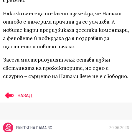
взаимно.
Няколко месеца по-късно изглежда, че Натали
отново е намерила причина да се усмихва. А
новите кадри предизвикаха десетки коментари,
а феновете ѝ побързаха да я поздравят за
щастието и новото начало.
Засега мистериозният мъж остава извън
светлината на прожекторите, но едно е
сигурно – сърцето на Натали вече не е свободно.
НАЗАД
20.06.2026
ЕКИПЪТ НА DAMA.BG