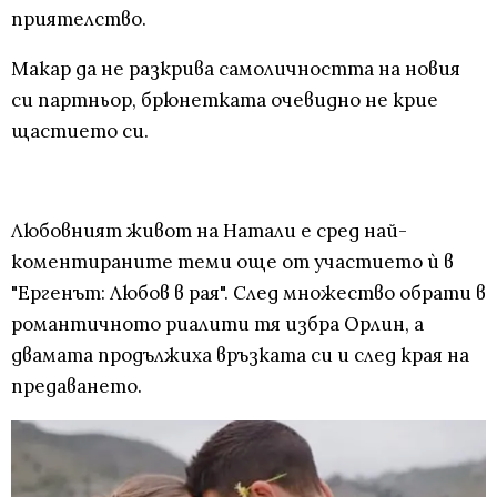
приятелство.
Макар да не разкрива самоличността на новия
си партньор, брюнетката очевидно не крие
щастието си.
Любовният живот на Натали е сред най-
коментираните теми още от участието ѝ в
"Ергенът: Любов в рая". След множество обрати в
романтичното риалити тя избра Орлин, а
двамата продължиха връзката си и след края на
предаването.