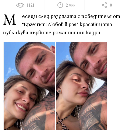
1121
2 мин
0
М
есеци след раздялата с победителя от
"Ергенът: Любов в рая" красавицата
публикува първите романтични кадри.