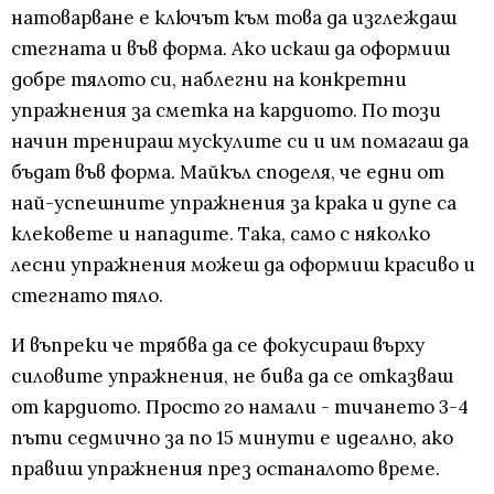
натоварване е ключът към това да изглеждаш
стегната и във форма. Ако искаш да оформиш
добре тялото си, наблегни на конкретни
упражнения за сметка на кардиото. По този
начин тренираш мускулите си и им помагаш да
бъдат във форма. Майкъл споделя, че едни от
най-успешните упражнения за крака и дупе са
клековете и нападите. Така, само с няколко
лесни упражнения можеш да оформиш красиво и
стегнато тяло.
И въпреки че трябва да се фокусираш върху
силовите упражнения, не бива да се отказваш
от кардиото. Просто го намали - тичането 3-4
пъти седмично за по 15 минути е идеално, ако
правиш упражнения през останалото време.