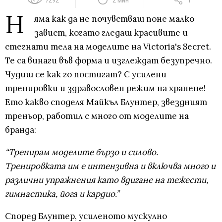
Н
яма как да не почувстваш поне малко
завист, когато гледаш красивите и
стегнати тела на моделите на Victoria's Secret.
Те са винаги във форма и изглеждат безупречно.
Чудиш се как го постигат? С усилени
тренировки и здравословен режим на хранене!
Ето какво споделя Майкъл Блунтер, звездният
треньор, работил с много от моделите на
бранда:
“Тренирам моделите бързо и силово.
Тренировката им е интензивна и включва много и
различни упражнения като вдигане на тежести,
гимнастика, йога и кардио.”
Според Блунтер, усиленото мускулно