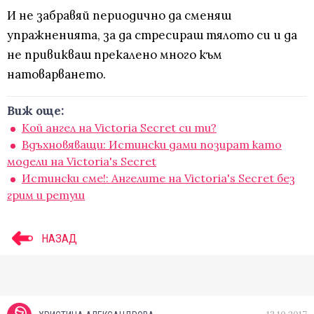
И не забравяй периодично да сменяш
упражненията, за да стресираш тялото си и да
не привикваш прекалено много към
натоварването.
Виж още:
Кой ангел на Victoria Secret си ти?
Вдъхновяващи: Истински дами позират като
модели на Victoria's Secret
Истински сме!: Ангелите на Victoria's Secret без
грим и ретуш
НАЗАД